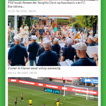
PSV haalt Almeerder Sergiño Dest op huurbasis van FC
Barcelona...
Di 22-08-2023, 08:30
Zomer in Haven weer volop aanwezig
Ma 21-08-2023, 08:30