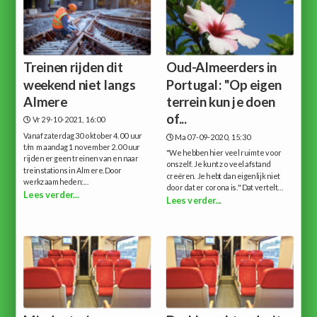
Treinen rijden dit
Oud-Almeerders in
weekend niet langs
Portugal: "Op eigen
Almere
terrein kun je doen
of...
Vr 29-10-2021, 16:00
Vanaf zaterdag 30 oktober 4.00 uur
Ma 07-09-2020, 15:30
t/m maandag 1 november 2.00 uur
"We hebben hier veel ruimte voor
rijden er geen treinen van en naar
onszelf. Je kunt zo veel afstand
treinstations in Almere.Door
creëren. Je hebt dan eigenlijk niet
werkzaamheden:...
door dat er corona is." Dat vertelt...
Lees verder...
Lees verder...