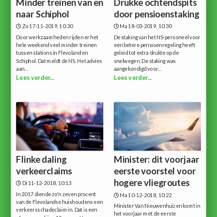
Minder treinen van en
Drukke ochtendspits
naar Schiphol
door pensioenstaking
Zo 17-11-2019, 10:30
Ma 18-03-2019, 10:30
Door werkzaamheden rijden er het
De staking van het NS-personeel voor
hele weekend veel minder treinen
een betere pensioenregeling heeft
tussen stations in Flevoland en
geleid tot extra drukte op de
Schiphol. Dat meldt de NS. Het advies
snelwegen. De staking was
aan...
aangekondigd voor...
Lees verder...
Lees verder...
Flinke daling
Minister: dit voorjaar
verkeerclaims
eerste voorstel voor
hogere vliegroutes
Di 11-12-2018, 10:13
In 2017 diende zo'n zeven procent
Ma 10-12-2018, 10:22
van de Flevolandse huishoudens een
Minister Van Nieuwenhuizen komt in
verkeersschadeclaim in. Dat is een
het voorjaar met de eerste