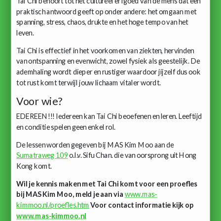
Tai Chi behoort tot het cultureel erfgoed van de mens dat een
praktisch antwoord geeft op onder andere: het omgaan met
spanning, stress, chaos, drukte en het hoge tempo van het
leven.
Tai Chi is effectief in het voorkomen van ziekten, hervinden
van ontspanning en evenwicht, zowel fysiek als geestelijk. De
ademhaling wordt dieper en rustiger waardoor jijzelf dus ook
tot rust komt terwijl jouw lichaam vitaler wordt.
Voor wie?
EDEREEN!!! Iedereen kan Tai Chi beoefenen en leren. Leeftijd
en conditie spelen geen enkel rol.
De lessen worden gegeven bij MAS Kim Moo aan de
Sumatraweg 109
o.l.v. Sifu Chan. die van oorsprong uit Hong
Kong komt.
Wil je kennis maken met Tai Chi komt voor een proefles
bij MAS Kim Moo, meld je aan via
www.mas-
kimmoo.nl/proefles.htm
Voor contact informatie kijk op
www.mas-kimmoo.nl