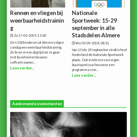
Rennen en vliegen bij
Nationale
weerbaarheidstrainin
Sportweek: 15-29
g
september in alle
Stadsdelen Almere
Zo 17-03-2019, 13:00
Zo'n 100 kinderen uit Almere volgen
Wo 05-09-2018, 08:21
zondag een weerbaarheidstraining.
Van 15 t/m 29 september vindt in heel
Ze leren in een dag tijd om te gaan
Nederland de Nationale Sportweek
met boosheid en bouwen
plaats. Ook in Almere verzorgen
zelfvertrouwen...
buurtsportcoaches weer een
Lees verder...
programma voor...
Lees verder...
Aankomende evenementen