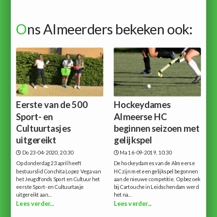
O
ns Almeerders bekeken ook:
Eerste van de 500
Hockeydames
Sport- en
Almeerse HC
Cultuurtasjes
beginnen seizoen met
uitgereikt
gelijkspel
Do 23-04-2020, 20:30
Ma 16-09-2019, 10:30
Op donderdag 23 april heeft
De hockeydames van de Almeerse
bestuurslid Conchita Lopez Vega van
HC zijn met een gelijkspel begonnen
het Jeugdfonds Sport en Cultuur het
aan de nieuwe competitie. Op bezoek
eerste Sport- en Cultuurtasje
bij Cartouche in Leidschendam werd
uitgereikt aan...
het na...
Lees verder...
Lees verder...