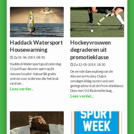
Haddack Watersport
Hockeyvrouwen
Housewarming
degraderen uit
promotieklasse
Za 01-06-2019, 08:30
Haddock Watersport gooit zaterdag
Zo 12-05-2019, 18:30
15 juni haar deuren open op de
De eerste damesploeg van de
nieuwe locatie! Natuurlijk gratis
Almeerse Hockey Club is
entree voor iedereen die het leuk
zondagmiddag na één seizoen
vind om...
gedegradeerd uit de Promotieklasse.
Lees verder...
Door een 0-2 thuisnederlaag...
Lees verder...