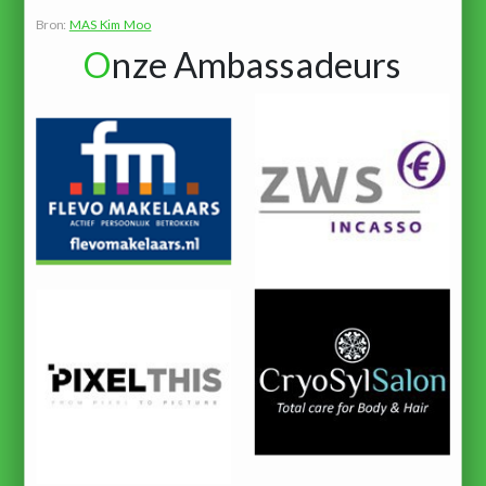
Bron:
MAS Kim Moo
O
nze Ambassadeurs