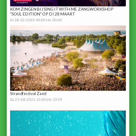
KOM ZINGEN BIJ SING IT WITH ME ZANGWORKSHOP
"SOUL EDITION" OP DI 28 MAART
Di 28-02-2023 00:00 t/m 00:00
Strandfestival Zand
Za 21-08-2021 13:00 t/m 23:59