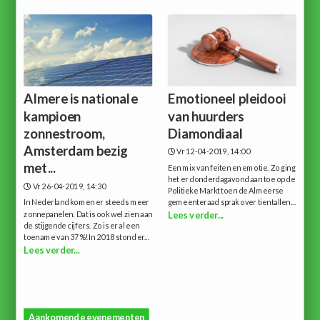
Almere is nationale
Emotioneel pleidooi
kampioen
van huurders
zonnestroom,
Diamondiaal
Amsterdam bezig
Vr 12-04-2019, 14:00
met...
Een mix van feiten en emotie. Zo ging
het er donderdagavond aan toe op de
Vr 26-04-2019, 14:30
Politieke Markt toen de Almeerse
In Nederland komen er steeds meer
gemeenteraad sprak over tientallen...
zonnepanelen. Dat is ook wel zien aan
Lees verder...
de stijgende cijfers. Zo is er al een
toename van 37%!In 2018 stond er...
Lees verder...
Aankomende evenementen