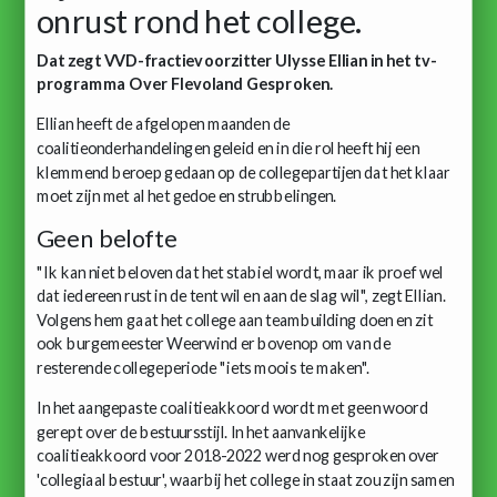
onrust rond het college.
Dat zegt VVD-fractievoorzitter Ulysse Ellian in het tv-
programma Over Flevoland Gesproken.
Ellian heeft de afgelopen maanden de
coalitieonderhandelingen geleid en in die rol heeft hij een
klemmend beroep gedaan op de collegepartijen dat het klaar
moet zijn met al het gedoe en strubbelingen.
Geen belofte
"Ik kan niet beloven dat het stabiel wordt, maar ik proef wel
dat iedereen rust in de tent wil en aan de slag wil", zegt Ellian.
Volgens hem gaat het college aan teambuilding doen en zit
ook burgemeester Weerwind er bovenop om van de
resterende collegeperiode "iets moois te maken".
In het aangepaste coalitieakkoord wordt met geen woord
gerept over de bestuursstijl. In het aanvankelijke
coalitieakkoord voor 2018-2022 werd nog gesproken over
'collegiaal bestuur', waarbij het college in staat zou zijn samen