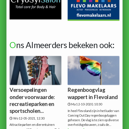
O
ns Almeerders bekeken ook:
Versoepelingen
Regenboogvlag
onder voorwaarde:
wappert in Flevoland
recreatieparken en
Ma 12-10-2020, 10:30
sportscholen...
In heel Flevoland zijn in het kader van
Coming Out Day regenboogvlaggen
Wo 12-05-2021, 12:30
gehesen. De vlag is te zien op diverse
Attractieparken en dierentuinen
overheidsgebouwen, zoals de...