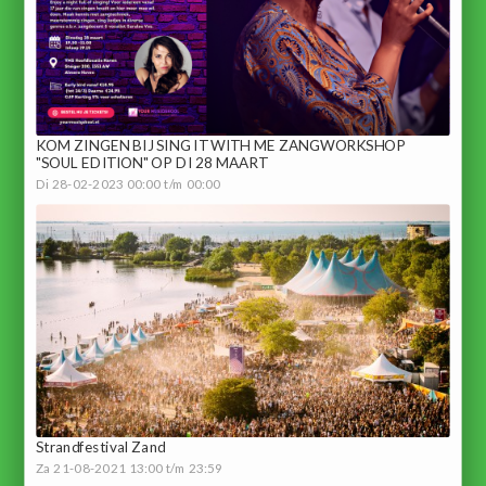
KOM ZINGEN BIJ SING IT WITH ME ZANGWORKSHOP
"SOUL EDITION" OP DI 28 MAART
Di 28-02-2023 00:00 t/m 00:00
Strandfestival Zand
Za 21-08-2021 13:00 t/m 23:59