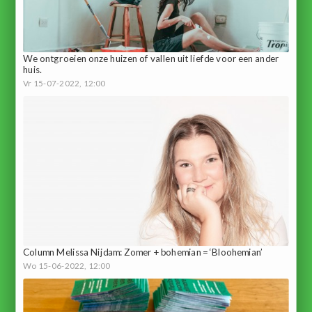
We ontgroeien onze huizen of vallen uit liefde voor een ander
huis.
Vr 15-07-2022, 12:00
Column Melissa Nijdam: Zomer + bohemian = ‘Bloohemian’
Wo 15-06-2022, 12:00