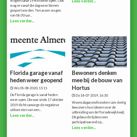
mogen vanaf 19 mei weer open. Ook
Lees verder...
mag er vanaf die dag weer binnen
gesport worden. Terrassen mogen
van 06.00 uur...
Lees verder...
Florida garage vanaf
Bewoners denken
heden weer geopend
mee bij de bouw van
Hortus
Wo 05-08-2020, 15:15
De Florida garage is vanaf heden
Do 18-07-2019, 16:30
weer open. Die was sinds 17 oktober
Woensdagavond konden ruim dertig
2019 dicht vanwege de negatieve
bewoners hun ideeën over de
uitkomsten van een...
uitbreiding van de Floriadewijk kwijt.
Lees verder...
Dit gebeurde tijdens een
participatieavond op...
Lees verder...