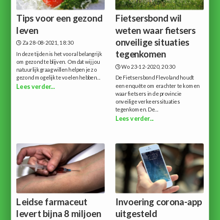
Tips voor een gezond
Fietsersbond wil
leven
weten waar fietsers
onveilige situaties
Za 28-08-2021, 18:30
tegenkomen
In deze tijden is het vooral belangrijk
om gezond te blijven. Omdat wij jou
Wo 23-12-2020, 20:30
natuurlijk graag willen helpen je zo
gezond mogelijk te voelen hebben...
De Fietsersbond Flevoland houdt
een enquête om erachter te komen
Lees verder...
waar fietsers in de provincie
onveilige verkeerssituaties
tegenkomen. De...
Lees verder...
Leidse farmaceut
Invoering corona-app
levert bijna 8 miljoen
uitgesteld