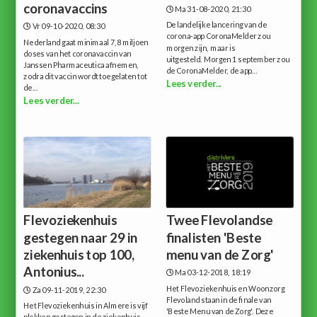
coronavaccins
Ma 31-08-2020, 21:30
De landelijke lancering van de
Vr 09-10-2020, 08:30
corona-app CoronaMelder zou
Nederland gaat minimaal 7,8 miljoen
morgen zijn, maar is
doses van het coronavaccin van
uitgesteld. Morgen 1 september zou
Janssen Pharmaceutica afnemen,
de CoronaMelder, de app...
zodra dit vaccin wordt toegelaten tot
Lees verder...
de...
Lees verder...
Flevoziekenhuis
Twee Flevolandse
gestegen naar 29 in
finalisten 'Beste
ziekenhuis top 100,
menu van de Zorg'
Antonius...
Ma 03-12-2018, 18:19
Het Flevoziekenhuis en Woonzorg
Za 09-11-2019, 22:30
Flevoland staan in de finale van
Het Flevoziekenhuis in Almere is vijf
'Beste Menu van de Zorg'. Deze