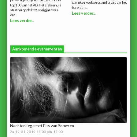
plekken gestegen in de ziekenhuis
jaarlijkse kookwedstrijd draait om het
top 100 van het AD. Het ziekenhuis
bereiden...
staat nu op plek 29, vorig jaar was
Lees verder...
dat...
Lees verder...
Aankomende evenementen
Nachtcollege met Eus van Someren
Za 19-01-2019 15:00 t/m 17:00