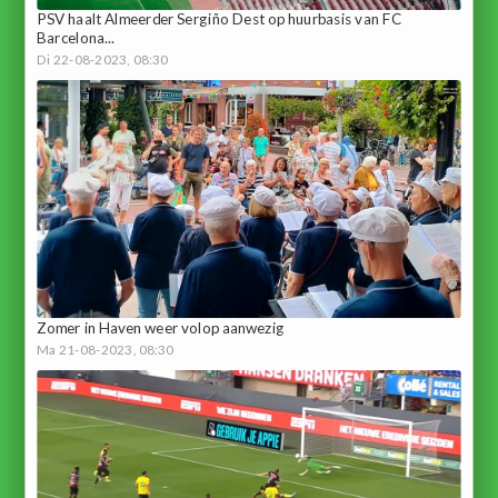
PSV haalt Almeerder Sergiño Dest op huurbasis van FC
Barcelona...
Di 22-08-2023, 08:30
Zomer in Haven weer volop aanwezig
Ma 21-08-2023, 08:30