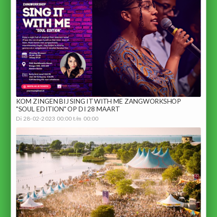
KOM ZINGEN BIJ SING IT WITH ME ZANGWORKSHOP
"SOUL EDITION" OP DI 28 MAART
Di 28-02-2023 00:00 t/m 00:00