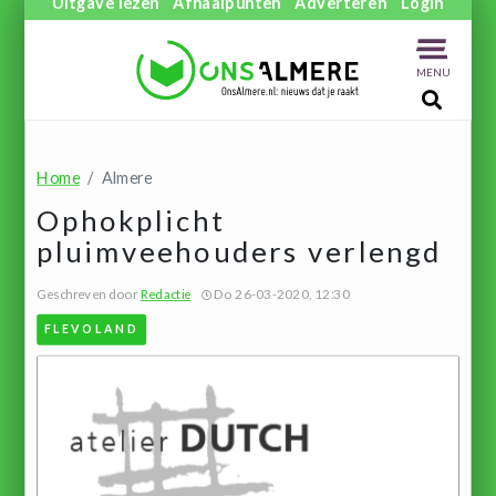
Uitgave lezen
Afhaalpunten
Adverteren
Login
MENU
Home
Almere
Ophokplicht
pluimveehouders verlengd
Geschreven door
Redactie
Do 26-03-2020, 12:30
FLEVOLAND