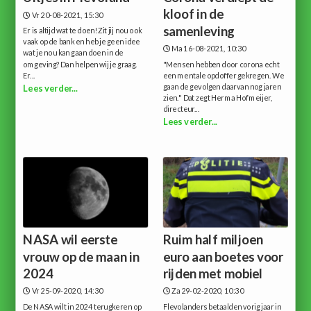
kloof in de
Vr 20-08-2021, 15:30
samenleving
Er is altijd wat te doen!Zit jij nou ook
vaak op de bank en heb je geen idee
Ma 16-08-2021, 10:30
wat je nou kan gaan doen in de
omgeving? Dan helpen wij je graag.
"Mensen hebben door corona echt
Er...
een mentale opdoffer gekregen. We
gaan de gevolgen daarvan nog jaren
Lees verder...
zien." Dat zegt Herma Hofmeijer,
directeur...
Lees verder...
NASA wil eerste
Ruim half miljoen
vrouw op de maan in
euro aan boetes voor
2024
rijden met mobiel
Vr 25-09-2020, 14:30
Za 29-02-2020, 10:30
De NASA wilt in 2024 terugkeren op
Flevolanders betaalden vorig jaar in