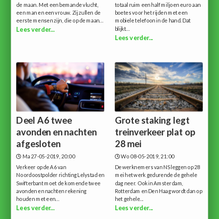
de maan. Met een bemande vlucht,
totaal ruim een half miljoen euro aan
een man en een vrouw. Zij zullen de
boetes voor het rijden met een
eerste mensen zijn, die op de maan...
mobiele telefoon in de hand. Dat
blijkt...
Lees verder...
Lees verder...
Deel A6 twee
Grote staking legt
avonden en nachten
treinverkeer plat op
afgesloten
28 mei
Ma 27-05-2019, 20:00
Wo 08-05-2019, 21:00
Verkeer op de A6 van
De werknemers van NS leggen op 28
Noordoostpolder richting Lelystad en
mei het werk gedurende de gehele
Swifterbant moet de komende twee
dag neer. Ook in Amsterdam,
avonden en nachten rekening
Rotterdam en Den Haag wordt dan op
houden met een...
het gehele...
Lees verder...
Lees verder...