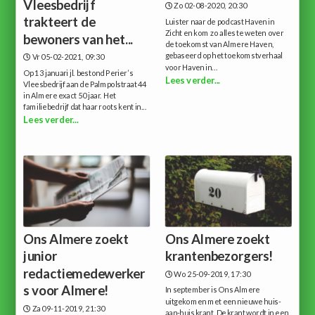
Vleesbedrijf
Zo 02-08-2020, 20:30
trakteert de
Luister naar de podcast Haven in
Zicht en kom zo alles te weten over
bewoners van het...
de toekomst van Almere Haven,
gebaseerd op het toekomstverhaal
Vr 05-02-2021, 09:30
voor Haven in...
Op 13 januari jl. bestond Perier’s
Lees verder...
Vleesbedrijf aan de Palmpolstraat 44
in Almere exact 50 jaar. Het
familiebedrijf dat haar roots kent in...
Lees verder...
Ons Almere zoekt
Ons Almere zoekt
junior
krantenbezorgers!
redactiemedewerker
Wo 25-09-2019, 17:30
s voor Almere!
In september is Ons Almere
uitgekomen met een nieuwe huis-
Za 09-11-2019, 21:30
aan-huis krant. De krant wordt in een