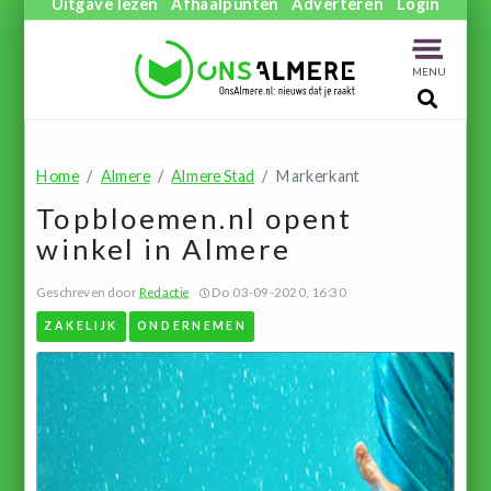
Uitgave lezen
Afhaalpunten
Adverteren
Login
MENU
Home
Almere
Almere Stad
Markerkant
Topbloemen.nl opent
winkel in Almere
Geschreven door
Redactie
Do 03-09-2020, 16:30
ZAKELIJK
ONDERNEMEN