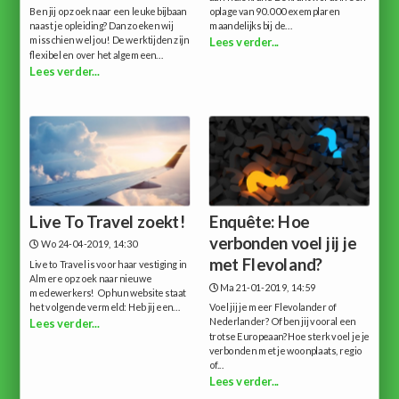
Ben jij op zoek naar een leuke bijbaan
oplage van 90.000 exemplaren
naast je opleiding? Dan zoeken wij
maandelijks bij de...
misschien wel jou! De werktijden zijn
Lees verder...
flexibel en over het algemeen...
Lees verder...
Live To Travel zoekt!
Enquête: Hoe
verbonden voel jij je
Wo 24-04-2019, 14:30
met Flevoland?
Live to Travel is voor haar vestiging in
Almere op zoek naar nieuwe
Ma 21-01-2019, 14:59
medewerkers! Op hun website staat
het volgende vermeld: Heb jij een...
Voel jij je meer Flevolander of
Nederlander? Of ben jij vooral een
Lees verder...
trotse Europeaan?Hoe sterk voel je je
verbonden met je woonplaats, regio
of...
Lees verder...