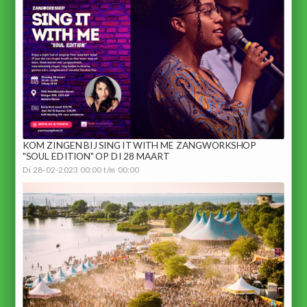
KOM ZINGEN BIJ SING IT WITH ME ZANGWORKSHOP
"SOUL EDITION" OP DI 28 MAART
Di 28-02-2023 00:00 t/m 00:00