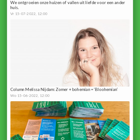
We ontgroeien onze huizen of vallen uit liefde voor een ander
huis.
Vr 15-07-2022, 12:00
Column Melissa Nijdam: Zomer + bohemian = ‘Bloohemian’
Wo 15-06-2022, 12:00