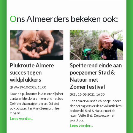
O
ns Almeerders bekeken ook:
Plukroute Almere
Spetterend einde aan
succes tegen
poepzomer Stad &
wildplukkers
Natuur met
Zomerfestival
Wo 19-10-2022, 18:00
Door de plukroutes in Almere zijn het
Zo 15-08-2021, 16:30
aantal wildplukkers in en rond het bos
Een zomervakantie vol poep! Iedere
De Kemphaan afgenomen. Dat ziet
donderdag was er deze vakantie iets
ook boswachter Amy Zeeman. Hier
te doen bij Stad & Natuur met de
mogen...
naam Vette Shit! De poepzomer
Lees verder...
wordt op...
Lees verder...