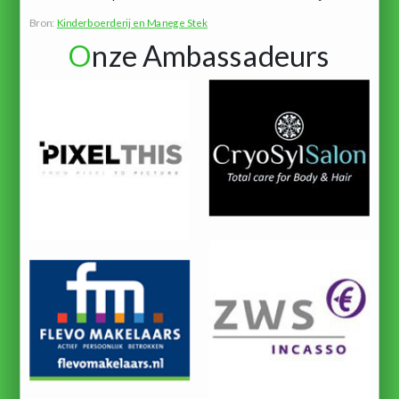
Bron:
Kinderboerderij en Manege Stek
O
nze Ambassadeurs