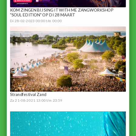
KOM ZINGEN BIJ SING IT WITH ME ZANGWORKSHOP
"SOUL EDITION" OP DI 28 MAART
Di 28-02-2023 00:00 t/m 00:00
Strandfestival Zand
Za 21-08-2021 13:00 t/m 23:59