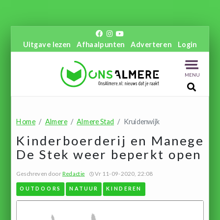
Uitgave lezen
Afhaalpunten
Adverteren
Login
MENU
Home
Almere
Almere Stad
Kruidenwijk
Kinderboerderij en Manege
De Stek weer beperkt open
Geschreven door
Redactie
Vr 11-09-2020, 22:08
OUTDOORS
NATUUR
KINDEREN