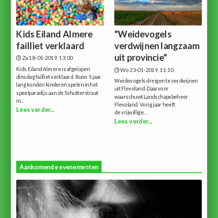
Kids Eiland Almere
"Weidevogels
failliet verklaard
verdwijnen langzaam
uit provincie"
Za 18-05-2019, 13:00
Kids Eiland Almere is afgelopen
Wo 23-01-2019, 11:10
dinsdag failliet verklaard. Ruim 5 jaar
Weidevogels dreigen te verdwijnen
lang konden kinderen spelen in het
uit Flevoland. Daarvoor
speelparadijs aan de Schutterstraat
waarschuwt Landschapsbeheer
in...
Flevoland. Vorig jaar heeft
Lees verder...
de vrijwillige...
Lees verder...
Aankomende evenementen