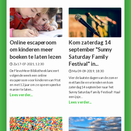
Online escaperoom
Kom zaterdag 14
om kinderen meer
september "Sunny
boeken te laten lezen
Saturday Family
Festival" in...
Za 17-07-2021, 12:30
De FlevoMeer Bibliotheek lanceert
Ma 09-09-2019, 18:30
volgende week een online
Vier de laatste dagen van de zomer
escaperoom voor kinderen van 9 tot
met familie en vrienden en kom
en met 12 jaar om ze op een speelse
zaterdag 14 september naar het
manier te laten...
Sunny Saturday Family Festival! Haal
Lees verder...
een ijsje...
Lees verder...