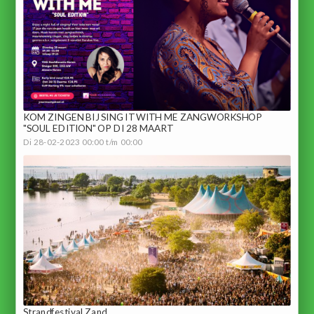
KOM ZINGEN BIJ SING IT WITH ME ZANGWORKSHOP
"SOUL EDITION" OP DI 28 MAART
Di 28-02-2023 00:00 t/m 00:00
Strandfestival Zand