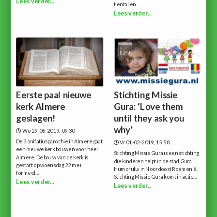
Lees verder...
tientallen...
Lees verder...
Eerste paal nieuwe
Stichting Missie
kerk Almere
Gura: ‘Love them
geslagen!
until they ask you
why’
Wo 29-05-2019, 09:30
De Bo­ni­fa­tius­parochie in Almere gaat
Vr 01-02-2019, 15:58
een nieuwe kerk bouwen voor heel
Stichting Missie Gura is een stichting
Almere. De bouw van de kerk is
die kinderen helpt in de stad Gura
gestart op woensdag 22 mei
Humorului in Noordoost Roemenië.
formeel...
Stichting Missie Gura komt in actie...
Lees verder...
Lees verder...