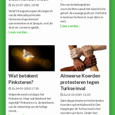
Één van de belangrijkste
Zo 25-07-2021, 18:00
voorschriften vanuit het islamitische
Vanaf 14 augustus gaan de jongeren
geloof: de eeuwige grafrust. Het liefst
van de Ahmadiyya Moslim
in land van herkomst, maar dat is in
Gemeenschap intensief
veel...
samenwerken met Sanquin, met als
Lees verder...
doel om zoveel mogelijk...
Lees verder...
Wat betekent
Almeerse Koerden
Pinksteren?
protesteren tegen
Turkse inval
Zo 24-05-2020, 17:30
Volgende week zondag is het
Za 12-10-2019, 15:30
Pinksteren. Maar wat betekent het
Zaterdag protesteren Nederlandse
eigenlijk? Pinksteren is, de betekenis
Koerden op het Malieveld in Den
van de uitstorting van de heilige
Haag tegen de Turkse inval in het
Geest...
noorden van Syrië. Onder hen