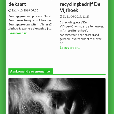
de kaart
recyclingbedrijf De
Vijfhoek
Za 14-12-2019, 07:30
Buurtappgroepen op de kaartNaast
Zo 31-03-2019, 11:27
Buurtpreventie zijn er ook heel veel
Bij recyclingbedrijf De
Buurtappgroepen actief in AlmereDit
Vijfhoek/Cirwinn aan de Pontonweg
zijn buurtbewoners die waaks zijn...
in Almere Buiten heeft
Lees verder...
zondagochtend een grote brand
gewoed. In verband met rook over
de...
Lees verder...
Aankomende evenementen