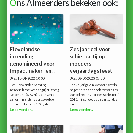
O
ns Almeerders bekeken ook:
Flevolandse
Zes jaar cel voor
inzending
schietpartij op
genomineerd voor
moeders
Impactmaker- en...
verjaardagsfeest
Za 15-01-2022, 10:00
Za 03-10-2020, 07:30
Het Flevolandse Stichting
Een 34-jarige Almeerder heeft in
Academische Verpleeg(t)huiszorg
hoger beroep een celstraf van zes
Nederland (S-AVN) is een van de
jaar gekregen voor een schietpartij in
genomineerden voor zowel de
2016. Hij schoot op de verjaardag
Impactmakerprijs 2021, als...
van...
Lees verder...
Lees verder...