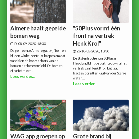
Almere haalt gepelde
"50Plus vormt één
bomen weg
front na vertrek
Henk Krol"
Di 08-09-2020, 18:30
De gemeente Almere gaat vijf bomen
Zo 10-05-2020, 10:30
bij een winkelcentrum kappen omdat
De Statenfractie van 50Plus in
vandalen de boomschors van de
Flevoland blijft de partij trouw na het
bomen hebben vernield. De bomen
vertrek van Henk Krol. Dat laat
zijn niet meer...
fractievoorzitter Paul van der Starre
Lees verder...
weten...
Lees verder...
WAG app groepen op
Grote brand bij