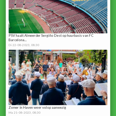
PSV haalt Almeerder Sergiño Dest op huurbasis van FC
Barcelona...
Di 22-08-2023, 08:30
Zomer in Haven weer volop aanwezig
Ma 21-08-2023, 08:30