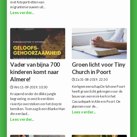
met fotoportretten van
migrantenvrouwen uit...
Lees verder...
Vader van bijna 700
Groen licht voor Tiny
kinderen komt naar
Church in Poort
Almere!
Za 31-08-2019, 22:30
Kerkgemeenschap De Schone Poort
Wo 11-09-2019, 10:30
heeft groen licht gekregen voor de
Kruipend onder de dikke jungle
bouw van een mini-kerk in het
begroeiing, moest ik een klein
Cascadepark in Almere Poort. De
riviertje oversteken om het dorp te
plannen voor de...
bereiken. Toen zag ik een Blanke Man
Lees verder...
die een bad...
Lees verder...