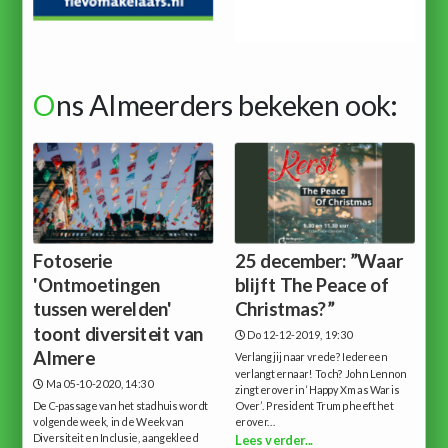
O
ns Almeerders bekeken ook:
Fotoserie
25 december: ”Waar
'Ontmoetingen
blijft The Peace of
tussen werelden'
Christmas?”
toont diversiteit van
Do 12-12-2019, 19:30
Almere
Verlang jij naar vrede? Iedereen
verlangt ernaar! Toch? John Lennon
Ma 05-10-2020, 14:30
zingt erover in ‘Happy Xmas War is
De C-passage van het stadhuis wordt
Over’. President Trump heeft het
volgende week, in de Week van
erover...
Diversiteit en Inclusie, aangekleed
Lees verder...