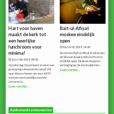
Hart voor haven
Bait-ul-Afiyat
maakt de kerk tot
moskee eindelijk
een heerlijke
open
lunchroom voor
Ma 18-02-2019, 14:00
minima!
De nieuwe Bait-ul-Afiyat moskee aan
de Siliciumstraat in Almere Poort is
Za 15-06-2019, 08:30
eindelijk open. De bouw liep jaren
Op zaterdag 22 juni komt er weer een
vertraging op, de eerste plannen...
groep jong volwassenen vanuit Urk
Lees verder...
naar Almere Haven om voor 60/70
mensen een kostelijke lunch te
serveren in...
Lees verder...
Aankomende evenementen