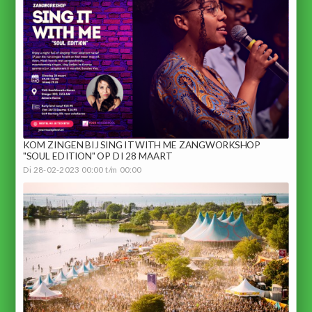
KOM ZINGEN BIJ SING IT WITH ME ZANGWORKSHOP
"SOUL EDITION" OP DI 28 MAART
Di 28-02-2023 00:00 t/m 00:00