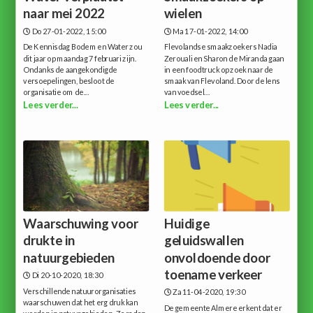
naar mei 2022
wielen
Do 27-01-2022, 15:00
Ma 17-01-2022, 14:00
De Kennisdag Bodem en Water zou
Flevolandse smaakzoekers Nadia
dit jaar op maandag 7 februari zijn.
Zerouali en Sharon de Miranda gaan
Ondanks de aangekondigde
in een foodtruck op zoek naar de
versoepelingen, besloot de
smaak van Flevoland. Door de lens
organisatie om de...
van voedsel...
Lees verder...
Lees verder...
Waarschuwing voor
Huidige
drukte in
geluidswallen
natuurgebieden
onvoldoende door
toename verkeer
Di 20-10-2020, 18:30
Verschillende natuurorganisaties
Za 11-04-2020, 19:30
waarschuwen dat het erg druk kan
De gemeente Almere erkent dat er