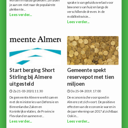
worden in natuurgebieden. Ze raden
sprake is van geluidsoverlast voor
je aan om niet naar de populairste
bewoners van huizen langs de
plekken te...
verschillende dreven. In de
Lees verder...
mobiliteitsvisie...
Lees verder...
Start berging Short
Gemeente spekt
Stirling bij Almere
reservepot met tien
uitgesteld
miljoen
Za 21-03-2020, 11:30
Do 25-04-2019, 17:00
De gemeente Almere werkt samen
De economische voorspoed in
met de ministeries van Defensie en
Almere zet zich voort. De positieve
Binnenlandse Zaken en
effecten van de economie waren in
Koninkrijksrelaties, de Provincie
de jaarrekening van 2017 al zichtbaar.
Flevoland en aannemer...
Ook in...
Lees verder...
Lees verder...