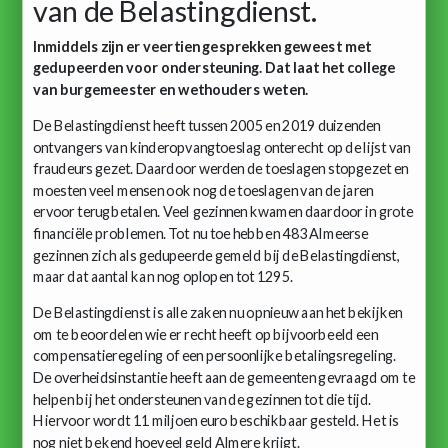
van de Belastingdienst.
Inmiddels zijn er veertien gesprekken geweest met
gedupeerden voor ondersteuning. Dat laat het college
van burgemeester en wethouders weten.
De Belastingdienst heeft tussen 2005 en 2019 duizenden
ontvangers van kinderopvangtoeslag onterecht op de lijst van
fraudeurs gezet. Daardoor werden de toeslagen stopgezet en
moesten veel mensen ook nog de toeslagen van de jaren
ervoor terugbetalen. Veel gezinnen kwamen daardoor in grote
financiële problemen. Tot nu toe hebben 483 Almeerse
gezinnen zich als gedupeerde gemeld bij de Belastingdienst,
maar dat aantal kan nog oplopen tot 1295.
De Belastingdienst is alle zaken nu opnieuw aan het bekijken
om te beoordelen wie er recht heeft op bijvoorbeeld een
compensatieregeling of een persoonlijke betalingsregeling.
De overheidsinstantie heeft aan de gemeenten gevraagd om te
helpen bij het ondersteunen van de gezinnen tot die tijd.
Hiervoor wordt 11 miljoen euro beschikbaar gesteld. Het is
nog niet bekend hoeveel geld Almere krijgt.