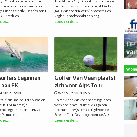
y FC heeft in de persoon van
Jong Almere City FC sluit ook haar derde
lterman een nieuwe aanvaller
competitiewedstrijd winnend af. Dankzij
 aan de selectie. De spits komt
goals van onder meer Nick Venema en
AC Breda en...
Rogier Benschop pakt de ploeg...
der...
Lees verder...
Wone
urfers beginnen
Golfer Van Veen plaatst
t aan EK
zich voor Alps Tour
4-2019, 19:00
Wo 19-12-2018, 09:59
s Kiran Badloe uit Lelystad en
Golfer Vince van Veen heeft afgelopen
Geus uit Almere zijn
weekend in het Spaanse Malaga een
llend begonnen aan de EK voor
deelnamebewijs bemachtigd voor de
n Palma de...
Satellite Tour. Deze zogenoemde Alps...
der...
Lees verder...