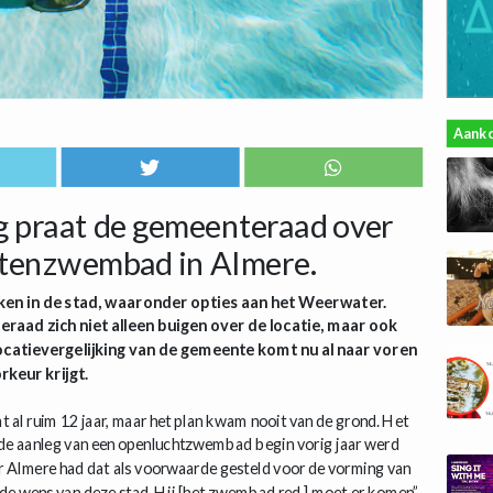
Aank
 praat de gemeenteraad over
uitenzwembad in Almere.
kken in de stad, waaronder opties aan het Weerwater.
eraad zich niet alleen buigen over de locatie, maar ook
ocatievergelijking van de gemeente komt nu al naar voren
rkeur krijgt.
t al ruim 12 jaar, maar het plan kwam nooit van de grond. Het
n de aanleg van een openluchtzwembad begin vorig jaar werd
 Almere had dat als voorwaarde gesteld voor de vorming van
rde wens van deze stad. Hij [het zwembad red.] moet er komen”.