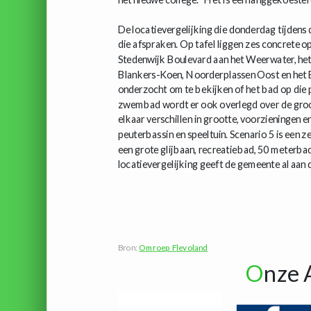
De locatievergelijking die donderdag tijdens
die afspraken. Op tafel liggen zes concrete opt
Stedenwijk Boulevard aan het Weerwater, he
Blankers-Koen, Noorderplassen Oost en het B
onderzocht om te bekijken of het bad op die p
zwembad wordt er ook overlegd over de groott
elkaar verschillen in grootte, voorzieningen 
peuterbassin en speeltuin. Scenario 5 is een
een grote glijbaan, recreatiebad, 50 meterbad
locatievergelijking geeft de gemeente al aan 
Bron:
Omroep Flevoland
O
nze 