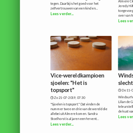
Almere Cit
tegen. Daarbij is het goed voor het
Jeredy Hi
zelfvertrouwen van een kind en...
toegevoegd
Lees verder...
over van N
Lees ver
Vice-wereldkampioen
Winds
sjoelen: "Het is
slech
topsport"
Do 11-0
Windsurfer
Zo 21-07-2019, 07:30
Lilian de 
"Sjoelen is topsport." Dat vinden de
teleurste
nummer twee en drie van de wereld die
de kust va
allebei uit Almere komen. Sandra
Lees ver
Stoelhorst is al jaren een fervent...
Lees verder...