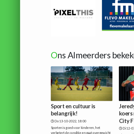
O
ns Almeerders bekek
Sport en cultuur is
Jered
belangrijk!
koers
City 
Do 13-10-2022, 18:00
Sporten is goed voor kinderen, het
Di 12-0
verbetert de conditie en gaat overgewicht