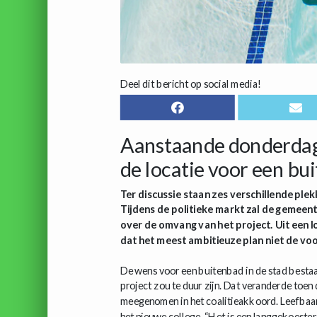
Deel dit bericht op social media!
Aanstaande donderdag
de locatie voor een b
Ter discussie staan zes verschillende ple
Tijdens de politieke markt zal de gemeent
over de omvang van het project. Uit een l
dat het meest ambitieuze plan niet de voo
De wens voor een buitenbad in de stad bestaa
project zou te duur zijn. Dat veranderde toe
meegenomen in het coalitieakkoord. Leefbaar
het nieuwe college. “Het is een langgekoeste