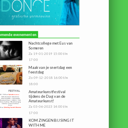
omende evenementen
Nachtcollege met Eus van
Someren
Za 19-01-2019 15:00 t/m
17:00
Maak van je snertdag een
feestdag
Zo 09-12-2018 16:00 t/m
18:00
Amateurkunstfestival
tijdens de Dag van de
Amateurkunst!
Za 03-06-2023 14:00 t/m
17:00
KOM ZINGEN BIJ SING IT
WITH ME