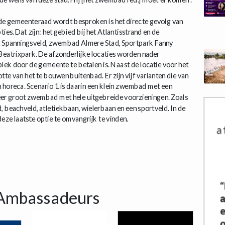
 de gemeenteraad wordt besproken is het directe gevolg van
ies. Dat zijn: het gebied bij het Atlantisstrand en de
t Spanningsveld, zwembad Almere Stad, Sportpark Fanny
eatrixpark. De afzonderlijke locaties worden nader
lek door de gemeente te betalen is. Naast de locatie voor het
e van het te bouwen buitenbad. Er zijn vijf varianten die van
en horeca. Scenario 1 is daarin een klein zwembad met een
 zeer groot zwembad met hele uitgebreide voorzieningen. Zoals
, beachveld, atletiekbaan, wielerbaan en een sportveld. In de
deze laatste optie te omvangrijk te vinden.
Ambassadeurs