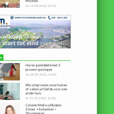
Mitchell
Za 19-08-2023, 20:13
n
Huren gemiddeld met 3
procent gestegen
Zo 04-09-2022, 16:00
We ontgroeien onze huizen
of vallen uit liefde voor een
ander huis.
Vr 15-07-2022, 12:00
Column Melissa Nijdam:
Zomer + bohemian =
‘Bloohemian’