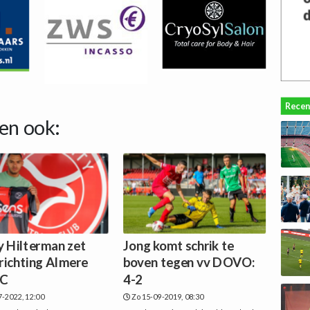
Recen
en ook:
y Hilterman zet
Jong komt schrik te
 richting Almere
boven tegen vv DOVO:
FC
4-2
7-2022, 12:00
Zo 15-09-2019, 08:30