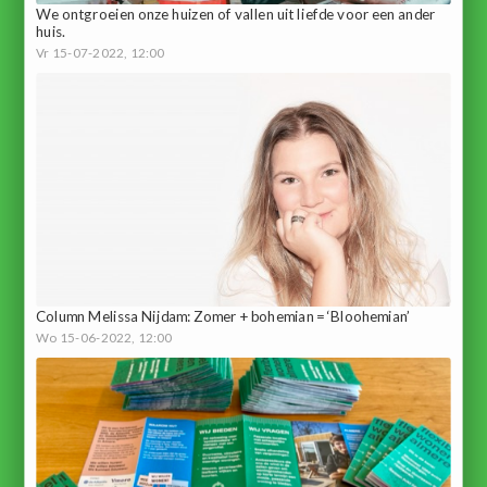
We ontgroeien onze huizen of vallen uit liefde voor een ander
huis.
Vr 15-07-2022, 12:00
Column Melissa Nijdam: Zomer + bohemian = ‘Bloohemian’
Wo 15-06-2022, 12:00