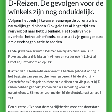
D-Reizen. De gevolgen voor de
winkels zijn nog onduidelijk.
Volgens het bedrijf kwam er vanwege de coronacrisis
nauwelijks geld binnen. Ook geldt er al lange tijd een
reisverbod naar het buitenland. Het fonds van de
overheid, het voucherfonds, zou te laat zijn goedgekeurd
om de reisorganisatie te redden..
Landelijk werken er ruim 1150 mensen bij 285 reisbureaus. In
Flevoland zijn er drie filialen in Almere en verder ook in Lelystad,
Dronten, Emmeloord en op Urk.
Klanten van D-Reizen die een vakantie hebben geboekt of nog in
het bezit zijn van een voucher kunnen terecht bij de Stichting
Garantiefonds Reisgelden. Mensen die alleen een vliegticket bij D-
reizen hebben geboekt, komen niet in aanmerking voor het
garantiefonds. Zij moeten zich melden bij de vliegtuigmaatschappij
zelf.
Een curator kijkt naar de mogelijkheden voor een doorstart,