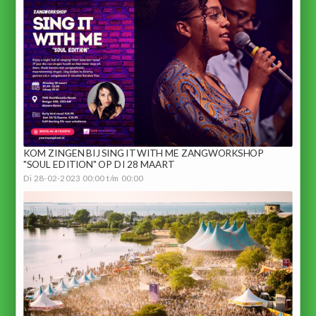
KOM ZINGEN BIJ SING IT WITH ME ZANGWORKSHOP
"SOUL EDITION" OP DI 28 MAART
Di 28-02-2023 00:00 t/m 00:00