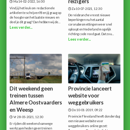
reizigers
Ma 14-02-2022, 16:00
Vind jij het leuk om redactionele
Za 10-07-2021, 12:30
artikelen te schrijven?Ben jij graag op
De reisbranche vreest nieuwe
de hoogte van het laatste nieuws en
beperkingen nu het aantal
deel je dit graag? Dan hebben wij de...
coronabesmettingen weer snel
Lees verder...
oploopt en Nederland mogelijk
richting code rood gaat. Dat zou...
Lees verder...
Dit weekend geen
Provincie lanceert
treinen tussen
website voor
Almere Oostvaarders
weggebruikers
en Weesp
Do 10-01-2019, 09:22
Provincie Flevoland heeft donderdag
Vr 28-05-2021, 12:30
een nieuwe website voor
Er rijden dit weekend vanwege
weggebruikers online gezet:
werkzaamheden geen treinen