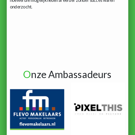
hoewel die mogelijkheden al eerder zonder succes waren
onderzocht.
O
nze Ambassadeurs