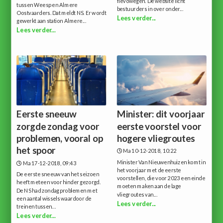
flevowegen. De website licht
tussen Weesp en Almere
bestuurders in over onder...
Oostvaarders. Dat meldt NS. Er wordt
Lees verder...
gewerkt aan station Almere...
Lees verder...
Eerste sneeuw
Minister: dit voorjaar
zorgde zondag voor
eerste voorstel voor
problemen, vooral op
hogere vliegroutes
het spoor
Ma 10-12-2018, 10:22
Minister Van Nieuwenhuizen komt in
Ma 17-12-2018, 09:43
het voorjaar met de eerste
De eerste sneeuw van het seizoen
voorstellen, die voor 2023 een einde
heeft meteen voor hinder gezorgd.
moeten maken aan de lage
De NS had zondag problemen met
vliegroutes van...
een aantal wissels waardoor de
Lees verder...
treinen tussen...
Lees verder...