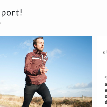
sport!
0