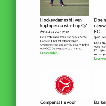
Hockeydames blijven
Doelm
koploper na winst op QZ
nieuw 
FC
Ma 11-11-2019, 07:30
Het eerste damesteam van de Almeerse
Wo 10-
Hockey Club blijft koploper van de
Doelman J
Overgangsklasse na een thuisoverwinning
éénjarig c
op HCQZ. De ploeg van coach Harm...
FC. Hij k
Lees verder...
nauwelijks 
Lees ver
Compensatie voor
Balker