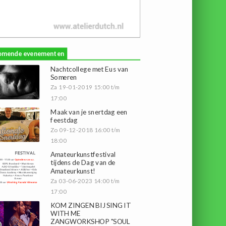
omende evenementen
Nachtcollege met Eus van
Someren
Za 19-01-2019 15:00 t/m
17:00
Maak van je snertdag een
feestdag
Zo 09-12-2018 16:00 t/m
18:00
Amateurkunstfestival
tijdens de Dag van de
Amateurkunst!
Za 03-06-2023 14:00 t/m
17:00
KOM ZINGEN BIJ SING IT
WITH ME
ZANGWORKSHOP "SOUL