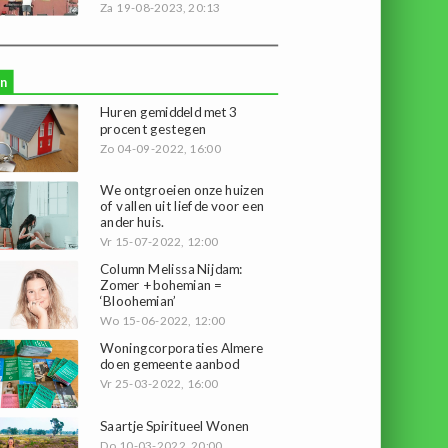
Za 19-08-2023, 20:13
n
Huren gemiddeld met 3
procent gestegen
Zo 04-09-2022, 16:00
We ontgroeien onze huizen
of vallen uit liefde voor een
ander huis.
Vr 15-07-2022, 12:00
Column Melissa Nijdam:
Zomer + bohemian =
‘Bloohemian’
Wo 15-06-2022, 12:00
Woningcorporaties Almere
doen gemeente aanbod
Vr 25-03-2022, 16:00
Saartje Spiritueel Wonen
Do 10-03-2022, 20:00