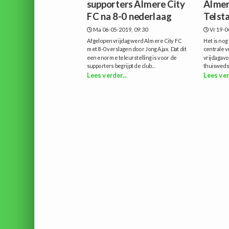
supporters Almere City
Almer
FC na 8-0 nederlaag
Telst
Ma 06-05-2019, 09:30
Vr 19-0
Afgelopen vrijdag werd Almere City FC
Het is nog
met 8-0 verslagen door Jong Ajax. Dat dit
centrale v
een enorme teleurstelling is voor de
vrijdagav
supporters begrijpt de club...
thuiswedst
Lees verder...
Lees ver