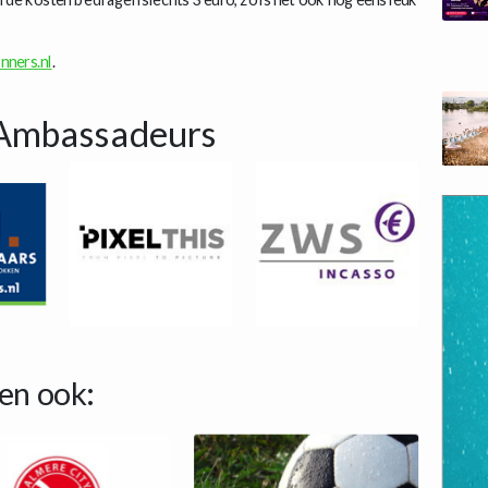
nners.nl
.
Ambassadeurs
en ook: