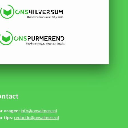
ntact
r vragen:
info@onsalmere.nl
r tips:
redactie@onsalmere.nl