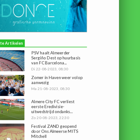
te Artikelen
PSV haalt Almeerder
Sergiño Dest op huurbasis
van FC Barcelona...
Di 22-08-2023, 08:30
Zomer in Haven weer volop
aanwezig
Ma 21-08-2023, 08:30
Almere City FC verliest
eerste Eredivisie-
uitwedstrijd ondanks...
Zo 20-08-2023, 22:30
Festival ZAND geopend
door Ons Almeerse MITS
Mitchell