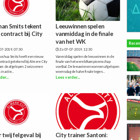
an Smits tekent
Leeuwinnen spelen
contract bij City
vanmiddag in de finale
van het WK
Recen
07-2019, 07:30
Zo 07-07-2019, 12:30
oshua Smits heeft een nieuw
Vanmiddag spelen de leeuwinnen in de
ontract getekend bij Almere City
finale van het wereldkampioenschap
wam de afgelopen 2 seizoenen
voetbal. De leeuwinnen wonnen afgelopen
in actie...
woensdag de halve finale tegen...
der...
Lees verder...
 twijfelgeval bij
City trainer Santoni: