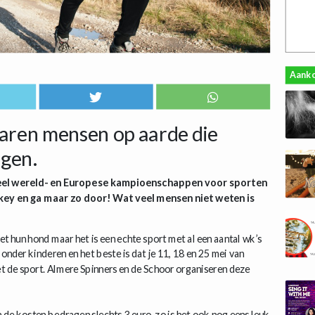
Aank
jaren mensen op aarde die
gen.
 veel wereld- en Europese kampioenschappen voor sporten
key en ga maar zo door! Wat veel mensen niet weten is
hun hond maar het is een echte sport met al een aantal wk’s
 onder kinderen en het beste is dat je 11, 18 en 25 mei van
t de sport. Almere Spinners en de Schoor organiseren deze
en de kosten bedragen slechts 3 euro, zo is het ook nog eens leuk