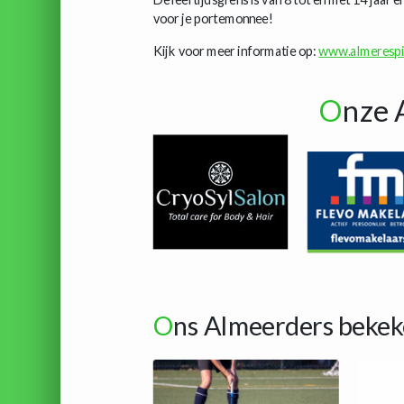
voor je portemonnee!
Kijk voor meer informatie op:
www.almerespi
O
nze 
O
ns Almeerders bekek