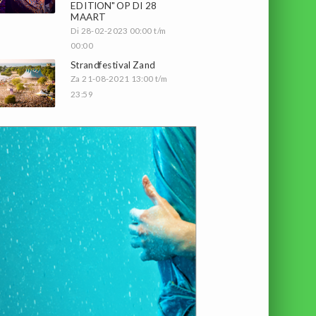
EDITION" OP DI 28
MAART
Di 28-02-2023 00:00 t/m
00:00
Strandfestival Zand
Za 21-08-2021 13:00 t/m
23:59