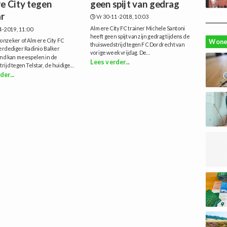
e City tegen
geen spijt van gedrag
ar
Vr 30-11-2018, 10:03
Almere City FC trainer Michele Santoni
4-2019, 11:00
heeft geen spijt van zijn gedrag tijdens de
 onzeker of Almere City FC
Wone
thuiswedstrijd tegen FC Dordrecht van
erdediger Radinio Balker
vorige week vrijdag. De...
ond kan meespelen in de
Lees verder...
rijd tegen Telstar, de huidige...
der...