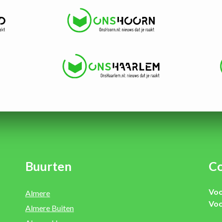
Buurten
Co
Voo
Almere
Voo
Almere Buiten