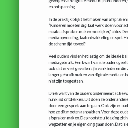
gevolgen van digitale media bij hun kinderen,
en ontspanning.
In de praktijk blijkt het maken van afspraken 
“Kinderen moeten digitaal werk doen voor scho
maakt afspraken maken moeilijker,” aldus Den
mediaopvoeding, taalontwikkeling en spel. Het
de schermtijd teveel?
Veel ouders vinden het lastig om de ideale ba
mediagebruik. Een kwart van de ouders geeft a
ook dat er veel gevallen zijn van kinderen di
langer gebruik maken van digitale media en het
niet zijn toegestaan.
Driekwart van de ouders onderneemt actie wa
hun kind ontdekken. Dit doen ze onder andere
door een gesprek aan te gaan. Ook zijn er ou
hoe ze dit moeten aanpakken. Voor deze oude
afspraken maken. De grootste uitdaging zit he
wegzetten en je eigen ding gaan doen. Dat is e