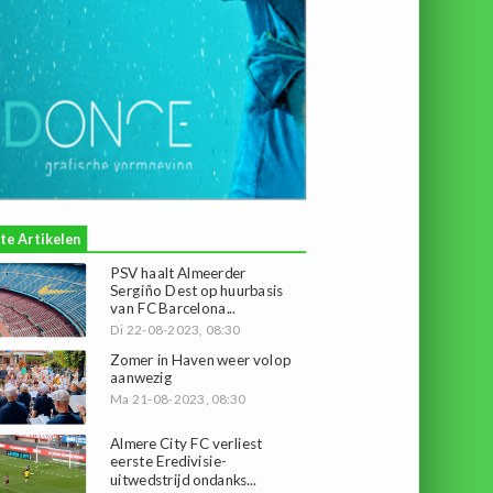
te Artikelen
PSV haalt Almeerder
Sergiño Dest op huurbasis
van FC Barcelona...
Di 22-08-2023, 08:30
Zomer in Haven weer volop
aanwezig
Ma 21-08-2023, 08:30
Almere City FC verliest
eerste Eredivisie-
uitwedstrijd ondanks...