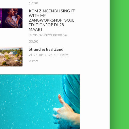
17:00
KOM ZINGEN BIJ SING IT
WITH ME
ZANGWORKSHOP "SOUL
EDITION" OP DI 28
MAART
Di 28-02-2023 00:00 t/m
00:00
Strandfestival Zand
Za 21-08-2021 13:00 t/m
23:59