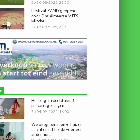
Zo 20-08-2023, 22:30
Festival ZAND geopend
door Ons Almeerse MITS
Mitchell
Za 19-08-2023, 20:13
n
Huren gemiddeld met 3
procent gestegen
Zo 04-09-2022, 16:00
We ontgroeien onze huizen
of vallen uit liefde voor een
ander huis.