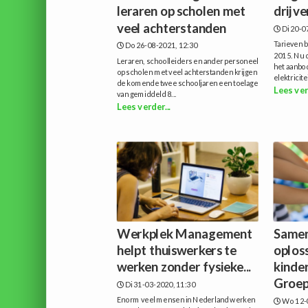
leraren op scholen met
drijv
veel achterstanden
Di 20-0
Tarieven b
Do 26-08-2021, 12:30
2015. Nu d
Leraren, schoolleiders en ander personeel
het aanbo
op scholen met veel achterstanden krijgen
elektricitei
de komende twee schooljaren een toelage
Lees ver
van gemiddeld 8...
Lees verder...
Werkplek Management
Samen
helpt thuiswerkers te
oplos
werken zonder fysieke...
kinde
Groe
Di 31-03-2020, 11:30
Enorm veel mensen in Nederland werken
Wo 12-