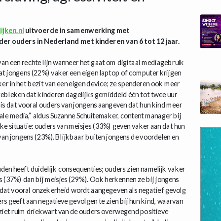
ijken.nl
uitvoerde in samenwerking met
 ouders in Nederland met kinderen van 6 tot 12 jaar.
an een rechte lijn wanneer het gaat om digitaal mediagebruik
dat jongens (22%) vaker een eigen laptop of computer krijgen
aker in het bezit van een eigen device; ze spenderen ook meer
 gebleken dat kinderen dagelijks gemiddeld één tot twee uur
is dat vooral ouders van jongens aangeven dat hun kind meer
ale media,” aldus Suzanne Schuitemaker, content manager bij
jke situatie: ouders van meisjes (33%) geven vaker aan dat hun
van jongens (23%). Blijkbaar buiten jongens de voordelen en
den heeft duidelijk consequenties; ouders zien namelijk vaker
s (37%) dan bij meisjes (29%). Ook herkennen ze bij jongens
dt dat vooral onzekerheid wordt aangegeven als negatief gevolg
ers geeft aan negatieve gevolgen te zien bij hun kind, waarvan
iet ruim driekwart van de ouders overwegend positieve