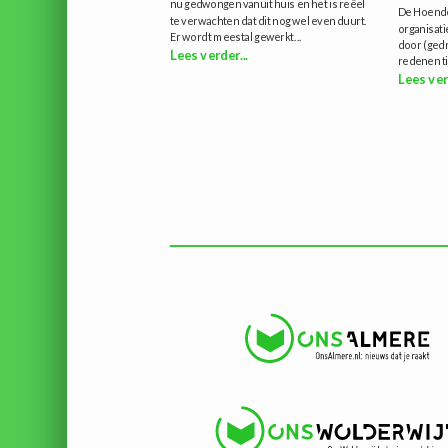
nu gedwongen vanuit huis en het is reëel
De Hoende
te verwachten dat dit nog wel even duurt.
organisati
Er wordt meestal gewerkt...
door (ged
Lees verder...
redenen tij
Lees ver