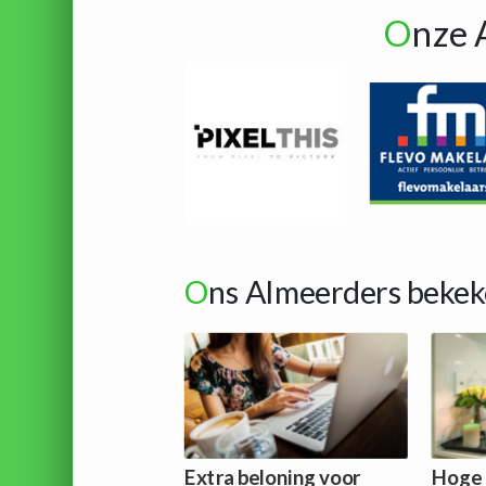
O
nze 
O
ns Almeerders bekek
Extra beloning voor
Hoge 