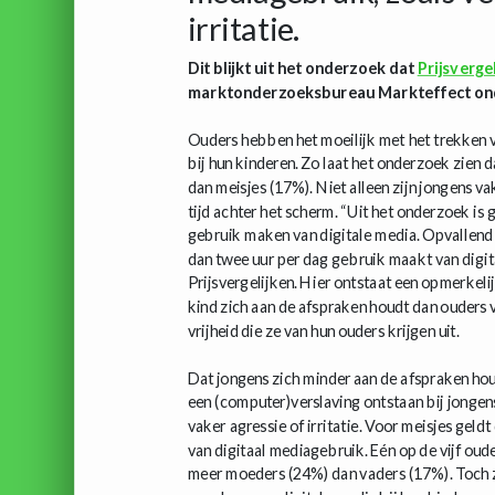
irritatie.
Dit blijkt uit het onderzoek dat
Prijsvergel
marktonderzoeksbureau Markteffect onder
Ouders hebben het moeilijk met het trekken v
bij hun kinderen. Zo laat het onderzoek zien 
dan meisjes (17%). Niet alleen zijn jongens v
tijd achter het scherm. “Uit het onderzoek is
gebruik maken van digitale media. Opvallend 
dan twee uur per dag gebruik maakt van digit
Prijsvergelijken. Hier ontstaat een opmerkeli
kind zich aan de afspraken houdt dan ouders 
vrijheid die ze van hun ouders krijgen uit.
Dat jongens zich minder aan de afspraken hou
een (computer)verslaving ontstaan bij jongen
vaker agressie of irritatie. Voor meisjes gel
van digitaal mediagebruik. Eén op de vijf oud
meer moeders (24%) dan vaders (17%). Toch z