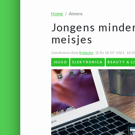
Home
Almere
Jongens minder 
meisjes
Geschreven door
Redactie
Zo 18-07-2021, 16:3
JEUGD
ELEKTRONICA
BEAUTY & L