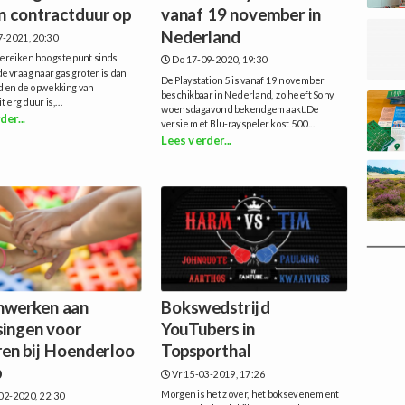
en contractduur op
vanaf 19 november in
Nederland
7-2021, 20:30
ereiken hoogste punt sinds
Do 17-09-2020, 19:30
e vraag naar gas groter is dan
De Playstation 5 is vanaf 19 november
d en de opwekking van
beschikbaar in Nederland, zo heeft Sony
t erg duur is,...
woensdagavond bekendgemaakt.De
der...
versie met Blu-rayspeler kost 500...
Lees verder...
werken aan
Bokswedstrijd
singen voor
YouTubers in
ren bij Hoenderloo
Topsporthal
p
Vr 15-03-2019, 17:26
Morgen is het zover, het boksevenement
02-2020, 22:30