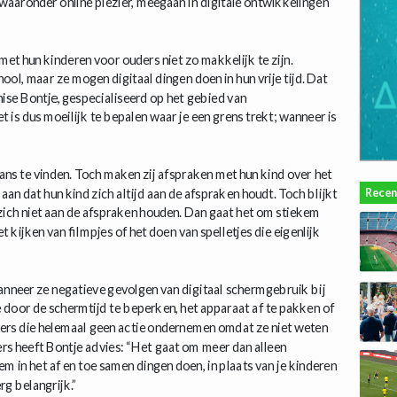
 waaronder online plezier, meegaan in digitale ontwikkelingen
met hun kinderen voor ouders niet zo makkelijk te zijn.
ol, maar ze mogen digitaal dingen doen in hun vrije tijd. Dat
ise Bontje, gespecialiseerd op het gebied van
 is dus moeilijk te bepalen waar je een grens trekt; wanneer is
lans te vinden. Toch maken zij afspraken met hun kind over het
Recen
an dat hun kind zich altijd aan de afspraken houdt. Toch blijkt
e zich niet aan de afspraken houden. Dan gaat het om stiekem
 kijken van filmpjes of het doen van spelletjes die eigenlijk
nneer ze negatieve gevolgen van digitaal schermgebruik bij
 door de schermtijd te beperken, het apparaat af te pakken of
ders die helemaal geen actie ondernemen omdat ze niet weten
rs heeft Bontje advies: “Het gaat om meer dan alleen
m in het af en toe samen dingen doen, in plaats van je kinderen
rg belangrijk.”