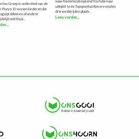
waar Nederlands kijkend YouTube naar
rloo Groep is onderdeel van de
uitkijkt! In de Topsporthal Almere vinden
e Pluryn. Er wonen kinderen die
drie wedstrijden plaats...
rags)problemen of andere
Lees verder...
delijk niet thuis...
der...