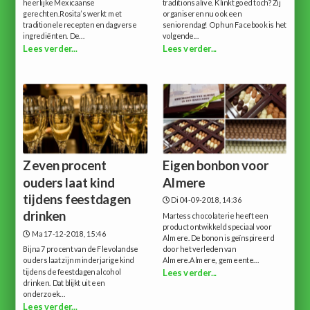
heerlijke Mexicaanse
traditions alive. Klinkt goed toch? Zij
gerechten.Rosita’s werkt met
organiseren nu ook een
traditionele recepten en dagverse
seniorendag! Op hun Facebook is het
ingrediënten. De...
volgende...
Lees verder...
Lees verder...
Zeven procent
Eigen bonbon voor
ouders laat kind
Almere
tijdens feestdagen
Di 04-09-2018, 14:36
drinken
Martess chocolaterie heeft een
product ontwikkeld speciaal voor
Ma 17-12-2018, 15:46
Almere. De bonon is geïnspireerd
Bijna 7 procent van de Flevolandse
door het verleden van
ouders laat zijn minderjarige kind
Almere.Almere, gemeente...
tijdens de feestdagen alcohol
Lees verder...
drinken. Dat blijkt uit een
onderzoek...
Lees verder...