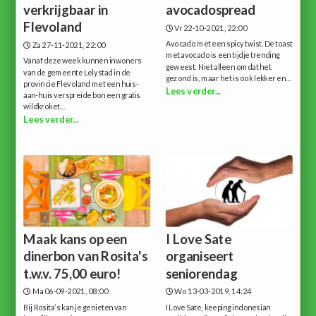
verkrijgbaar in
avocadospread
Flevoland
Vr 22-10-2021, 22:00
Avocado met een spicy twist. De toast
Za 27-11-2021, 22:00
met avocado is een tijdje trending
Vanaf deze week kunnen inwoners
geweest. Niet alleen omdat het
van de gemeente Lelystad in de
gezond is, maar het is ook lekker en...
provincie Flevoland met een huis-
Lees verder...
aan-huis verspreide bon een gratis
wildkroket...
Lees verder...
Maak kans op een
I Love Sate
dinerbon van Rosita's
organiseert
t.w.v. 75,00 euro!
seniorendag
Ma 06-09-2021, 08:00
Wo 13-03-2019, 14:24
Bij Rosita’s kan je genieten van
I Love Sate, keeping indonesian