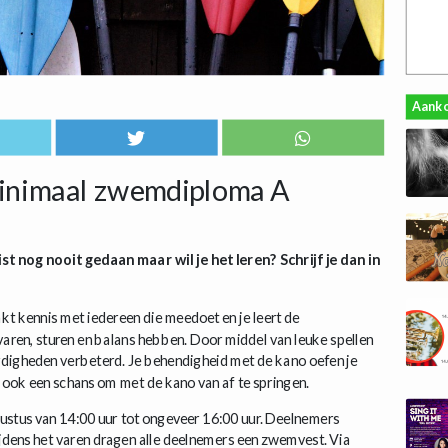
Aank
inimaal zwemdiploma A
ist nog nooit gedaan maar wil je het leren? Schrijf je dan in
akt kennis met iedereen die meedoet en je leert de
varen, sturen en balans hebben. Door middel van leuke spellen
rdigheden verbeterd. Je behendigheid met de kano oefen je
is ook een schans om met de kano van af te springen.
ustus van 14:00 uur tot ongeveer 16:00 uur. Deelnemers
ens het varen dragen alle deelnemers een zwemvest. Via