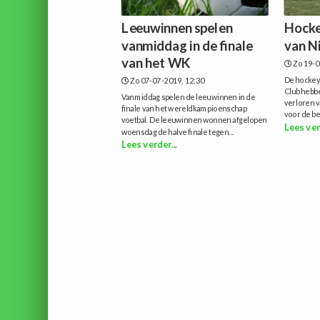
Leeuwinnen spelen
Hocke
vanmiddag in de finale
van N
van het WK
Zo 19-0
De hockey
Zo 07-07-2019, 12:30
Club hebb
Vanmiddag spelen de leeuwinnen in de
verloren v
finale van het wereldkampioenschap
voor de be
voetbal. De leeuwinnen wonnen afgelopen
Lees ver
woensdag de halve finale tegen...
Lees verder...