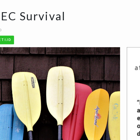
SEC Survival
0
ETIJD