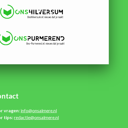
ntact
r vragen:
info@onsalmere.nl
r tips:
redactie@onsalmere.nl