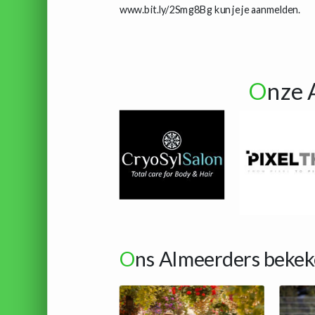
www.bit.ly/2Smg8Bg kun je je aanmelden.
O
nze 
O
ns Almeerders bekek