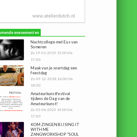
omende evenementen
Nachtcollege met Eus van
Someren
Za 19-01-2019 15:00 t/m
17:00
Maak van je snertdag een
feestdag
Zo 09-12-2018 16:00 t/m
18:00
Amateurkunstfestival
tijdens de Dag van de
Amateurkunst!
Za 03-06-2023 14:00 t/m
17:00
KOM ZINGEN BIJ SING IT
WITH ME
ZANGWORKSHOP "SOUL