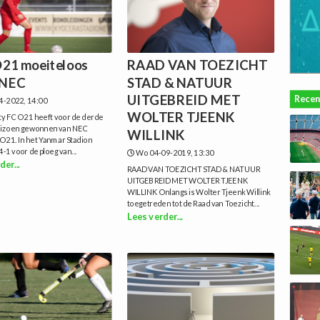
O21 moeiteloos
RAAD VAN TOEZICHT
 NEC
STAD & NATUUR
UITGEBREID MET
Recen
4-2022, 14:00
WOLTER TJEENK
ty FC O21 heeft voor de derde
seizoen gewonnen van NEC
WILLINK
O21. In het Yanmar Stadion
4-1 voor de ploeg van...
Wo 04-09-2019, 13:30
der...
RAAD VAN TOEZICHT STAD & NATUUR
UITGEBREID MET WOLTER TJEENK
WILLINK Onlangs is Wolter Tjeenk Willink
toegetreden tot de Raad van Toezicht...
Lees verder...