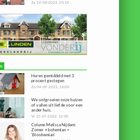
Za 19-08-2023, 20:13
n
Huren gemiddeld met 3
procent gestegen
Zo 04-09-2022, 16:00
We ontgroeien onze huizen
of vallen uit liefde voor een
ander huis.
Vr 15-07-2022, 12:00
Column Melissa Nijdam:
Zomer + bohemian =
‘Bloohemian’