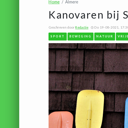
Home
Almere
Kanovaren bij 
Geschreven door
Redactie
Do 19-08-2021, 17:3
SPORT
BEWEGING
NATUUR
VRIJ