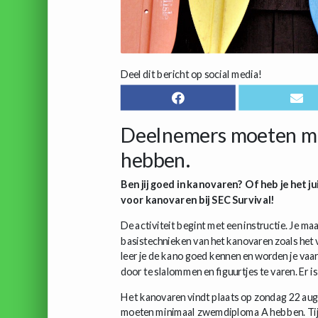
Deel dit bericht op social media!
Deelnemers moeten m
hebben.
Ben jij goed in kanovaren? Of heb je het ju
voor kanovaren bij SEC Survival!
De activiteit begint met een instructie. Je ma
basistechnieken van het kanovaren zoals het 
leer je de kano goed kennen en worden je vaa
door te slalommen en figuurtjes te varen. Er 
Het kanovaren vindt plaats op zondag 22 aug
moeten minimaal zwemdiploma A hebben. Tijd