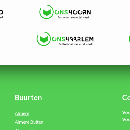
Buurten
Co
Voo
Almere
Voo
Almere Buiten