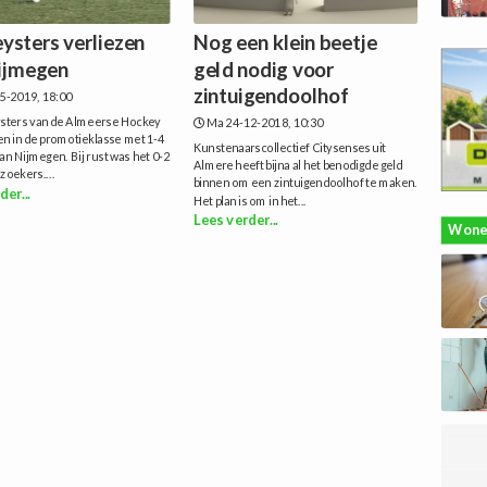
ysters verliezen
Nog een klein beetje
ijmegen
geld nodig voor
zintuigendoolhof
5-2019, 18:00
sters van de Almeerse Hockey
Ma 24-12-2018, 10:30
en in de promotieklasse met 1-4
Kunstenaarscollectief Citysenses uit
an Nijmegen. Bij rust was het 0-2
Almere heeft bijna al het benodigde geld
zoekers....
binnen om een zintuigendoolhof te maken.
der...
Het plan is om in het...
Lees verder...
Wone