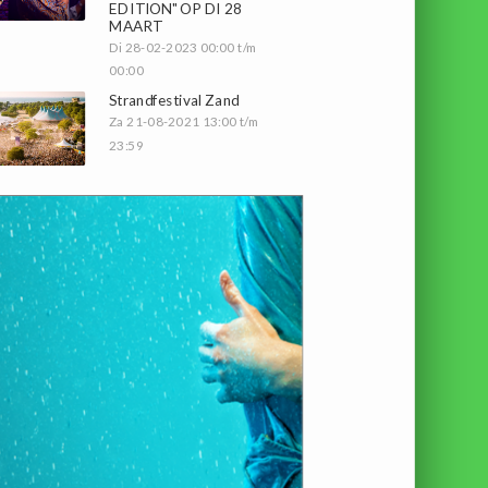
EDITION" OP DI 28
MAART
Di 28-02-2023 00:00 t/m
00:00
Strandfestival Zand
Za 21-08-2021 13:00 t/m
23:59