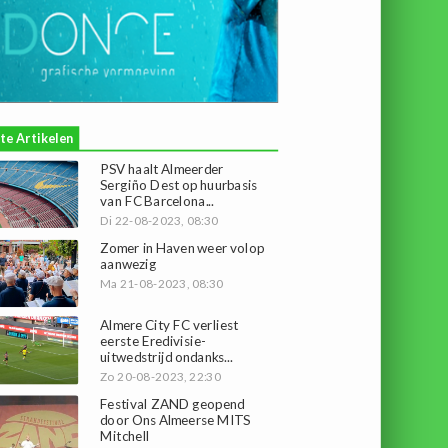
te Artikelen
PSV haalt Almeerder
Sergiño Dest op huurbasis
van FC Barcelona...
Di 22-08-2023, 08:30
Zomer in Haven weer volop
aanwezig
Ma 21-08-2023, 08:30
Almere City FC verliest
eerste Eredivisie-
uitwedstrijd ondanks...
Zo 20-08-2023, 22:30
Festival ZAND geopend
door Ons Almeerse MITS
Mitchell