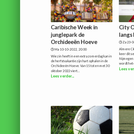
Caribische Week in
City 
junglepark de
langs
Orchideeën Hoeve
Za 23-0
Almere Ci
Ma 10-10-2022, 20:00
keer dit 
Wie zin heeft in een extra zomerdag kan in
Nijmegen 
de herfstvakantie zijn hart ophalen in de
wordt het 
Orchideeën Hoeve. Van 15 tot en met 30
Lees ver
oktober 2022 viert...
Lees verder...