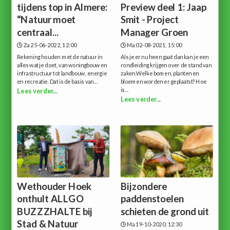
tijdens top in Almere:
Preview deel 1: Jaap
“Natuur moet
Smit - Project
centraal...
Manager Groen
Za 25-06-2022, 12:00
Ma 02-08-2021, 15:00
Rekening houden met de natuur in
Als je er nu heen gaat dan kan je een
alles wat je doet, van woningbouw en
rondleiding krijgen over de stand van
infrastructuur tot landbouw, energie
zaken.Welke bomen, planten en
en recreatie. Dat is de basis van...
bloemen worden er geplaatst? Hoe
is...
Lees verder...
Lees verder...
Wethouder Hoek
Bijzondere
onthult ALLGO
paddenstoelen
BUZZZHALTE bij
schieten de grond uit
Stad & Natuur
Ma 19-10-2020, 12:30