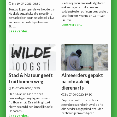
Na de regenbuien van de afgelopen
Ma 19-07-2021, 08:30
weken zie je ze in alle bossen:
Zondag 11 juli opende wethouder Jan
paddenstoelen schieten de grond uit.
Hoek de buzzzhalte die mogelijk is
Voor kenners Yvonne en Gerrit van
gemaakt door busmaatschappij allGo
Duuren...
en de vernieuwde bijentuin van
Lees verder...
Stad...
Lees verder...
Stad & Natuur geeft
Almeerders gepakt
fruitbomen weg
na inbraak bij
dierenarts
Do 20-08-2020, 13:30
Stad & Natuur Almere deelt
Zo 07-06-2020, 19:30
donderdag en vrijdag vierduizend
De politie heeft in de nacht van
fruitbomen uit. De stichting haakt
zaterdag op zondag in Zwolle drie
hiermee aan bij een landelijke actie.
Almeerders opgepakt die zouden
De bomen...
hebben ingebroken bij een...
Lees verder...