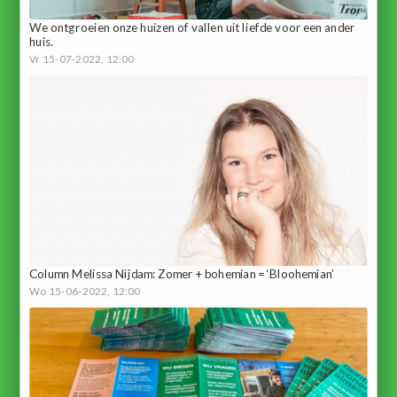
We ontgroeien onze huizen of vallen uit liefde voor een ander
huis.
Vr 15-07-2022, 12:00
Column Melissa Nijdam: Zomer + bohemian = ‘Bloohemian’
Wo 15-06-2022, 12:00