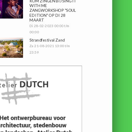
KOM ZINGEN BIJ SING IT
WITH ME
ZANGWORKSHOP "SOUL
EDITION" OP DI 28
MAART
Di 28-02-2023 00:00 t/m
00:00
Strandfestival Zand
Za 21-08-2021 13:00 t/m
23:59