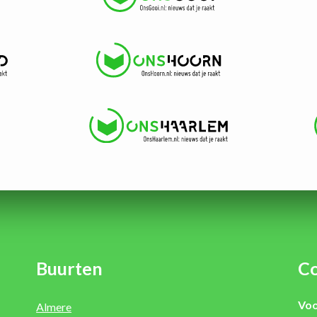
Buurten
Co
Voo
Almere