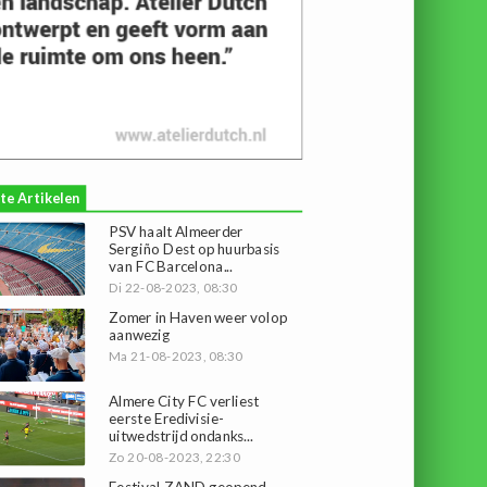
te Artikelen
PSV haalt Almeerder
Sergiño Dest op huurbasis
van FC Barcelona...
Di 22-08-2023, 08:30
Zomer in Haven weer volop
aanwezig
Ma 21-08-2023, 08:30
Almere City FC verliest
eerste Eredivisie-
uitwedstrijd ondanks...
Zo 20-08-2023, 22:30
Festival ZAND geopend