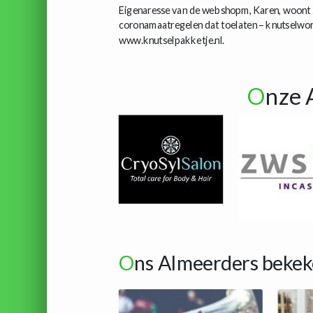
Eigenaresse van de webshopm, Karen, woont z
coronamaatregelen dat toelaten – knutselwork
www.knutselpakketje.nl.
O
nze 
O
ns Almeerders bekek