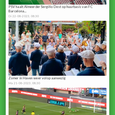
PSV haalt Almeerder Sergiño Dest op huurbasis van FC
Barcelona...
Di 22-08-2023, 08:30
Zomer in Haven weer volop aanwezig
Ma 21-08-2023, 08:30