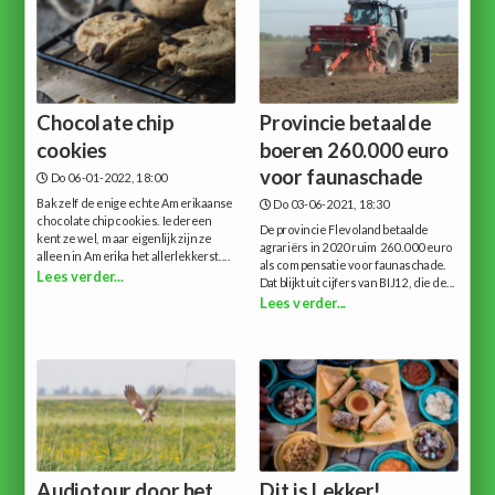
Chocolate chip
Provincie betaalde
cookies
boeren 260.000 euro
voor faunaschade
Do 06-01-2022, 18:00
Bak zelf de enige echte Amerikaanse
Do 03-06-2021, 18:30
chocolate chip cookies. Iedereen
De provincie Flevoland betaalde
kent ze wel, maar eigenlijk zijn ze
agrariërs in 2020 ruim 260.000 euro
alleen in Amerika het allerlekkerst....
als compensatie voor faunaschade.
Lees verder...
Dat blijkt uit cijfers van BIJ12, die de...
Lees verder...
Audiotour door het
Dit is Lekker!