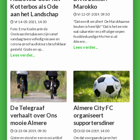
Kotterbos als Ode
Marokko
aan het Landschap
Vr 12-07-2019, 09:30
"Dat wordt smullen! De Marokkaanse
Vr 14-05-2021, 14:30
keuken is heerlijk!" Dat is het eerste
Foto: Erna KoelmanIn de
wat cabaretier en zelf uitgeroepen
Oostvaardersplassen zijn vanaf
fooddeskundige Mo Hersi uit
vandaag twee volledig nieuwe en
Almere...
corona-proof audiotours beschikbaar
Lees verder...
gesteld. Gratis en op...
Lees verder...
De Telegraaf
Almere City FC
verhaalt over Ons
organiseert
mooie Almere
supportersdiner
Di 23-04-2019, 09:30
Di 02-04-2019, 14:00
Gisteren stond er een mooi artikel
Omdat voorgaande jaren het