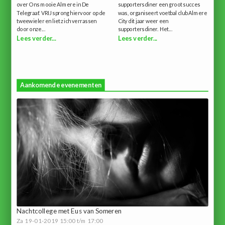
over Ons mooie Almere in De
supportersdiner een groot succes
Telegraaf. VRIJ sprong hiervoor op de
was, organiseert voetbal club Almere
tweewieler en liet zich verrassen
City dit jaar weer een
door onze...
supportersdiner. Het...
Lees verder...
Lees verder...
Aankomende evenementen
Nachtcollege met Eus van Someren
Za 19-01-2019 15:00 t/m 17:00