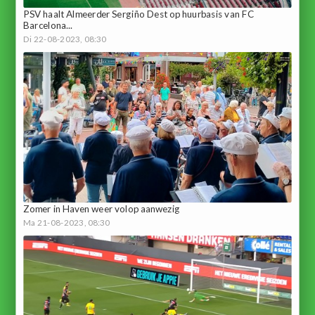
PSV haalt Almeerder Sergiño Dest op huurbasis van FC
Barcelona...
Di 22-08-2023, 08:30
Zomer in Haven weer volop aanwezig
Ma 21-08-2023, 08:30