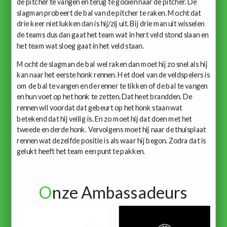
de pitcher te vangen en terug te gooien naar de pitcher. De
slagman probeert de bal van de pitcher te raken. Mocht dat
drie keer niet lukken dan is hij/zij uit. Bij drie man uit wisselen
de teams dus dan gaat het team wat in hert veld stond slaan en
het team wat sloeg gaat in het veld staan.
Mocht de slagman de bal wel raken dan moet hij zo snel als hij
kan naar het eerste honk rennen. Het doel van de veldspelers is
om de bal te vangen en de renner te tikken of de bal te vangen
en hun voet op het honk te zetten. Dat heet brandden. De
rennen wil voordat dat gebeurt op het honk staan wat
betekend dat hij veilig is. En zo moet hij dat doen met het
tweede en derde honk. Vervolgens moet hij naar de thuisplaat
rennen wat dezelfde positie is als waar hij begon. Zodra dat is
gelukt heeft het team een punt te pakken.
O
nze Ambassadeurs