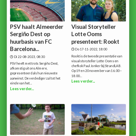
PSV haalt Almeerder
Visual Storyteller
Sergiño Dest op
Lotte Ooms
huurbasis van FC
presenteert: Rookt
Barcelona...
Do 17-11-2022, 18:00
Rookt is de tweede presentatie van
Di 22-08-2023, 08:30
visual storyteller Lotte Ooms en
PSV heeft met trots Sergiño Dest,
chefkok Paul Jonker bij StrandLAB.
afkomstig uit ons Almere,
Op 19 en 20 november van 16.00 –
gepresenteerd als hun nieuwste
18.00...
aanwinst. De verdediger zal tot het
Lees verder...
einde van het...
Lees verder...