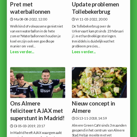
Pret met
Update problemen
waterballonnen
Tollebekerbrug
Ma 08-08-2022, 12:00
Vr 11-03-2022, 20:00
Welk kind of volwassene geniet niet
De Tollebekerbrug over de
van een waterballon in de hete
Urkervaart kampt sinds 23 februari
zomer?Waterballonnen houden je
j.l. met hardnekkige storingen.
koel en zijn ook een goedkope
Inmiddels is duidelijk wat het
manier om veel...
probleem precies...
Lees verder...
Lees verder...
Ons Almere
Nieuw concept in
feliciteert AJAX met
Almere
superstunt in Madrid!
Di 13-11-2018, 14:59
Almere Green Café sinds 3 maanden
Di 05-03-2019, 23:17
geopend in het centrum van Almere
In Madrid heeft AJAX waargemaakt
Stad.Heb je moeite met vet