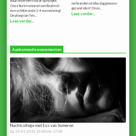
waar iedereen vooraf op hoopte.
verbranden of elke dag gewoon
Onze buren wonnen van Real met
gezond eten? Onze...
een schitterende 1-4 overwinning!
Lees verder...
De ploeg van Ten...
Lees verder...
Aankomende evenementen
Nachtcollege met Eus van Someren
Za 19-01-2019 15:00 t/m 17:00