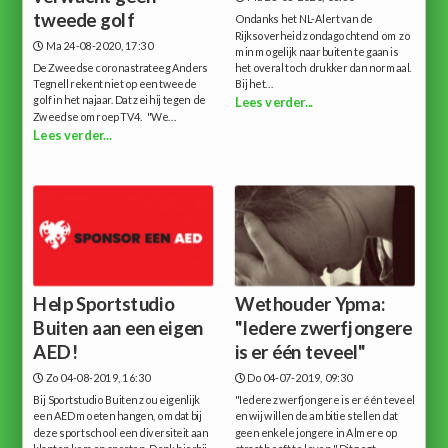
tweede golf
Ondanks het NL-Alert van de
Rijksoverheid zondagochtend om zo
Ma 24-08-2020, 17:30
min mogelijk naar buiten te gaan is
De Zweedse coronastrateeg Anders
het overal toch drukker dan normaal.
Tegnell rekent niet op een tweede
Bij het...
golf in het najaar. Dat zei hij tegen de
Lees verder...
Zweedse omroep TV4. "We...
Lees verder...
Help Sportstudio
Wethouder Ypma:
Buiten aan een eigen
"Iedere zwerfjongere
AED!
is er één teveel"
Zo 04-08-2019, 16:30
Do 04-07-2019, 09:30
Bij Sportstudio Buiten zou eigenlijk
"Iedere zwerfjongere is er één teveel
een AED moeten hangen, omdat bij
en wij willen de ambitie stellen dat
deze sportschool een diversiteit aan
geen enkele jongere in Almere op