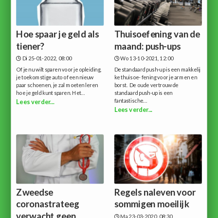
Hoe spaar je geld als
Thuisoefening van de
tiener?
maand: push-ups
Di 25-01-2022, 08:00
Wo 13-10-2021, 12:00
Of je nu wilt sparen voor je opleiding,
De standaard push-up is een makkelij
je toekomstige auto of een nieuw
ke thuisoe- fening voor je armen en
paar schoenen, je zal moeten leren
borst. De oude vertrouwde
hoe je geld kunt sparen. Het...
standaard push-up is een
fantastische...
Lees verder...
Lees verder...
Zweedse
Regels naleven voor
coronastrateeg
sommigen moeilijk
verwacht geen
Ma 23-03-2020, 08:30