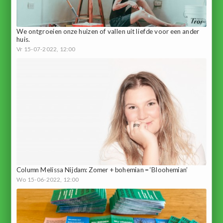
We ontgroeien onze huizen of vallen uit liefde voor een ander
huis.
Vr 15-07-2022, 12:00
Column Melissa Nijdam: Zomer + bohemian = ‘Bloohemian’
Wo 15-06-2022, 12:00