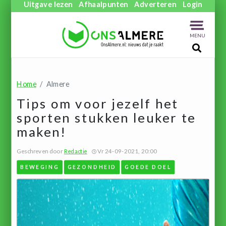
Uitgave lezen
Afhaalpunten
Adverteren
Login
MENU
Home
Almere
Tips om voor jezelf het
sporten stukken leuker te
maken!
Geschreven door
Redactie
Vr 24-09-2021, 20:00
BEWEGING
GEZONDHEID
GOEDE DOEL