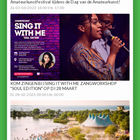
Amateurkunstfestival tijdens de Dag van de Amateurkunst!
Za 03-06-2023 14:00 t/m 17:00
KOM ZINGEN BIJ SING IT WITH ME ZANGWORKSHOP
"SOUL EDITION" OP DI 28 MAART
Di 28-02-2023 00:00 t/m 00:00