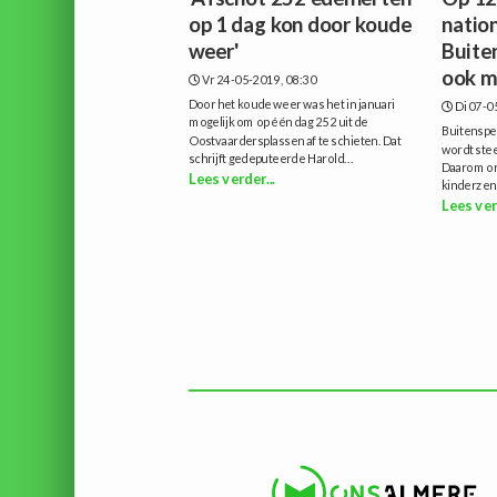
op 1 dag kon door koude
natio
weer'
Buiten
ook m
Vr 24-05-2019, 08:30
Door het koude weer was het in januari
Di 07-0
mogelijk om op één dag 252 uit de
Buitenspel
Oostvaardersplassen af te schieten. Dat
wordt ste
schrijft gedeputeerde Harold...
Daarom or
Lees verder...
kinderzen
Lees ver