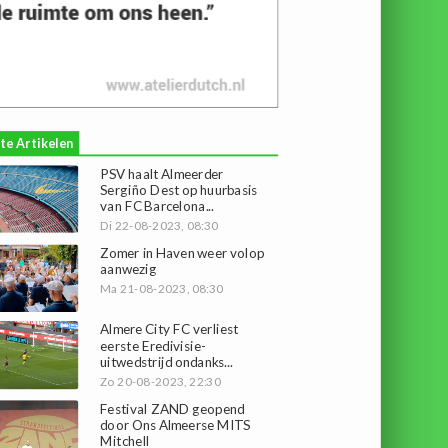
te Artikelen
PSV haalt Almeerder
Sergiño Dest op huurbasis
van FC Barcelona...
Di 22-08-2023, 08:30
Zomer in Haven weer volop
aanwezig
Ma 21-08-2023, 08:30
Almere City FC verliest
eerste Eredivisie-
uitwedstrijd ondanks...
Zo 20-08-2023, 22:30
Festival ZAND geopend
door Ons Almeerse MITS
Mitchell