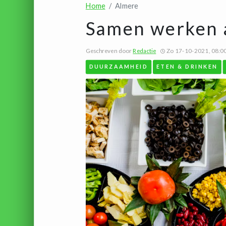
Home
Almere
Samen werken a
Geschreven door
Redactie
Zo 17-10-2021, 08:0
DUURZAAMHEID
ETEN & DRINKEN