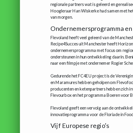
regionale partners wat is geleerd en gerealis
Hoogleraar Han Wiskerke had samen met het i
van morgen.
Ondernemersprogramma en 
Flevoland heeft veel geleerd van de Manche
Recipe4Succes uit Manchester heeft Horizon 
ondernemersprogramma met focus om regionaa
ondersteunen in hun ontwikkeling daarin. Beni
naar een filmpje met ondernemer Rogier Sche
Gedurende het FC4EU project is de Verenigin
en Maramures hebben geholpen om Flevofood 
producenten en ketenpartners hebben zich i
Flevourbox en het programma Boeren voor B
Flevoland geeft een vervolg aan de ontwikkeli
innovatieprogramma voor de Floriade in Food 
Vijf Europese regio’s