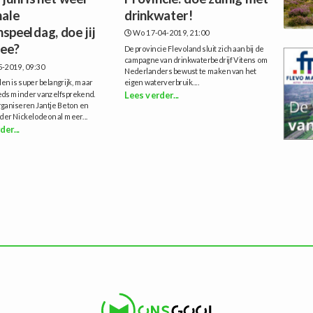
nale
drinkwater!
speeldag, doe jij
Wo 17-04-2019, 21:00
ee?
De provincie Flevoland sluit zich aan bij de
campagne van drinkwaterbedrijf Vitens om
5-2019, 09:30
Nederlanders bewust te maken van het
en is super belangrijk, maar
eigen waterverbruik....
eds minder vanzelfsprekend.
Lees verder...
ganiseren Jantje Beton en
der Nickelodeon al meer...
der...