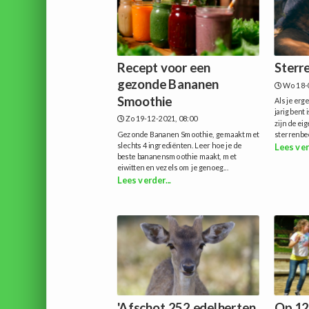
Recept voor een
Sterr
gezonde Bananen
Wo 18-
Smoothie
Als je erg
jarig bent
Zo 19-12-2021, 08:00
zijn de ei
Gezonde Bananen Smoothie, gemaakt met
sterrenbe
slechts 4 ingrediënten. Leer hoe je de
Lees ver
beste bananensmoothie maakt, met
eiwitten en vezels om je genoeg...
Lees verder...
'Afschot 252 edelherten
Op 12 