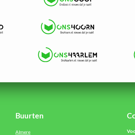
Buurten
Co
Voo
Almere