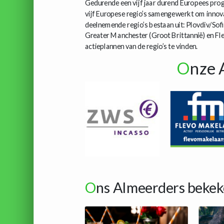
Gedurende een vijf jaar durend Europees pr
vijf Europese regio’s samengewerkt om innova
deelnemende regio’s bestaan uit: Plovdiv/Sof
Greater Manchester (Groot Brittannië) en Fle
actieplannen van de regio’s te vinden.
O
nze 
O
ns Almeerders bekek