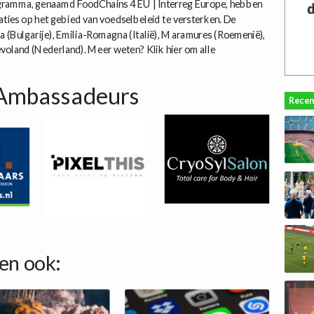
ogramma, genaamd FoodChains 4 EU | Interreg Europe, hebben
ties op het gebied van voedselbeleid te versterken. De
ia (Bulgarije), Emilia-Romagna (Italië), Maramures (Roemenië),
voland (Nederland). Meer weten? Klik hier om alle
Ambassadeurs
Recen
en ook: