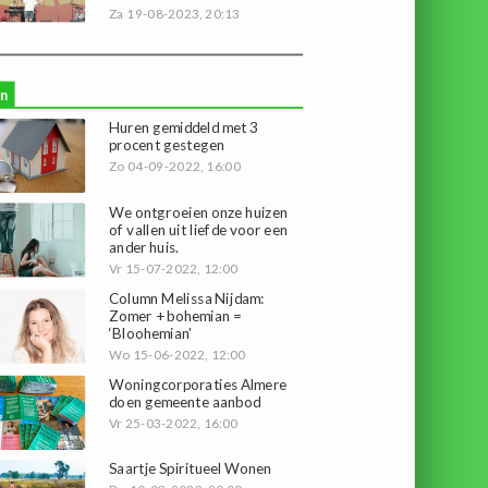
Za 19-08-2023, 20:13
n
Huren gemiddeld met 3
procent gestegen
Zo 04-09-2022, 16:00
We ontgroeien onze huizen
of vallen uit liefde voor een
ander huis.
Vr 15-07-2022, 12:00
Column Melissa Nijdam:
Zomer + bohemian =
‘Bloohemian’
Wo 15-06-2022, 12:00
Woningcorporaties Almere
doen gemeente aanbod
Vr 25-03-2022, 16:00
Saartje Spiritueel Wonen