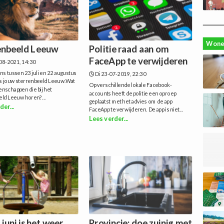
Wone
enbeeld Leeuw
Politie raad aan om
FaceApp te verwijderen
08-2021, 14:30
ens tussen 23 juli en 22 augustus
Di 23-07-2019, 22:30
 is jouw sterrenbeeld Leeuw.Wat
Op verschillende lokale Facebook-
genschappen die bij het
accounts heeft de politie een oproep
eld Leeuw horen?...
geplaatst met het advies om de app
der...
FaceApp te verwijderen. De app is niet...
Lees verder...
juni is het weer
Provincie: doe zuinig met