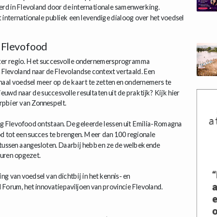
eerd in Flevoland door de internationale samenwerking.
nternationale publiek een levendige dialoog over het voedsel
Flevofood
ster regio. Het succesvolle ondernemersprogramma
Flevoland naar de Flevolandse context vertaald. Een
l voedsel meer op de kaart te zetten en ondernemers te
euwd naar de succesvolle resultaten uit de praktijk? Kijk hier
rpbier van Zonnespelt.
g Flevofood ontstaan. De geleerde lessen uit Emilia-Romagna
tot een succes te brengen. Meer dan 100 regionale
ntussen aangesloten. Daarbij hebben ze de welbekende
uren opgezet.
ng van voedsel van dichtbij in het kennis- en
Forum, het innovatiepaviljoen van provincie Flevoland.