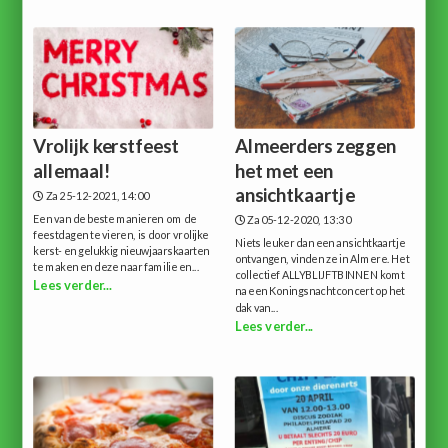
Vrolijk kerstfeest
Almeerders zeggen
allemaal!
het met een
ansichtkaartje
Za 25-12-2021, 14:00
Een van de beste manieren om de
Za 05-12-2020, 13:30
feestdagen te vieren, is door vrolijke
Niets leuker dan een ansichtkaartje
kerst- en gelukkig nieuwjaarskaarten
ontvangen, vinden ze in Almere. Het
te maken en deze naar familie en...
collectief ALLYBLIJFTBINNEN komt
Lees verder...
na een Koningsnachtconcert op het
dak van...
Lees verder...