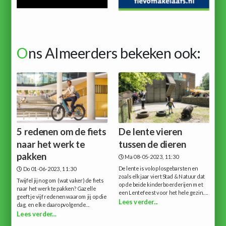
O
ns Almeerders bekeken ook:
5 redenen om de fiets
De lente vieren
naar het werk te
tussen de dieren
pakken
Ma 08-05-2023, 11:30
De lente is volop losgebarsten en
Do 01-06-2023, 11:30
zoals elk jaar viert Stad & Natuur dat
Twijfel jij nog om (wat vaker) de fiets
op de beide kinderboerderijen met
naar het werk te pakken? Gazelle
een Lentefeest voor het hele gezin....
geeft je vijf redenen waarom jij op die
Lees verder...
dag, en elke daaropvolgende...
Lees verder...