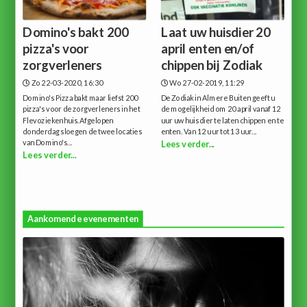
Domino's bakt 200
Laat uw huisdier 20
pizza's voor
april enten en/of
zorgverleners
chippen bij Zodiak
Zo 22-03-2020, 16:30
Wo 27-02-2019, 11:29
Domino's Pizza bakt maar liefst 200
De Zodiak in Almere Buiten geeft u
pizza's voor de zorgverleners in het
de mogelijkheid om 20 april vanaf 12
Flevoziekenhuis.Afgelopen
uur uw huisdier te laten chippen en te
donderdag sloegen de twee locaties
enten. Van 12 uur tot 13 uur...
van Domino's...
Lees verder...
Lees verder...
Aankomende evenementen