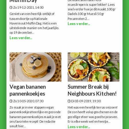
Muffin Day
Dit leuke alternatief voor
mueslirepen is super lekker! Lees
Zo 19-12-2021, 14:00
snel verder hoe je dit maakt.100 gr
Geniet van een heerlijk ontbijt of
Dadels 100 gr Muesli 50 gr
tussendoortje op Nationale
Pecannoten 2...
Havermout Muffin Dag. Het is een
Lees verder...
uitstekende manier om het jaarlijks
op 19 december...
Lees verder...
Vegan bananen
Summer Break bij
pannenkoekjes
Neighbours Kitchen!
Zo 10-05-2020, 07:30
Di 03-09-2019, 19:30
Zo maak je in vier stappen vegan
Het was een heerlijk terras seizoen!
pannenkoekjesHeerlijke en gezonde
De zon heeft volop geschenen en de
bananen pannenkoekjes maak je met
gezellige sfeer was goed te proeven.
ons favoriete recept! De redactie
Er is elke week wel en feestje...
smult hier...
Lees verder...