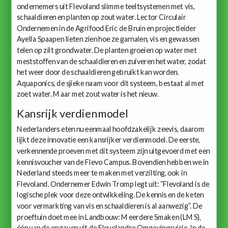
ondernemers uit Flevoland slimme teeltsystemen met vis,
schaaldieren en planten op zout water. Lector Circulair
Ondernemen in de Agrifood Eric de Bruin en projectleider
Ayella Spaapen lieten zien hoe ze garnalen, vis en gewassen
telen op zilt grondwater. De planten groeien op water met
meststoffen van de schaaldieren en zuiveren het water, zodat
het weer door de schaaldieren gebruikt kan worden.
Aquaponics, de sjieke naam voor dit systeem, bestaat al met
zoet water. Maar met zout water is het nieuw.
Kansrijk verdienmodel
Nederlanders eten nu eenmaal hoofdzakelijk zeevis, daarom
lijkt deze innovatie een kansrijker verdienmodel. De eerste,
verkennende proeven met dit systeem zijn uitgevoerd met een
kennisvoucher van de Flevo Campus. Bovendien hebben we in
Nederland steeds meer te maken met verzilting, ook in
Flevoland. Ondernemer Edwin Tromp legt uit: “Flevoland is de
logische plek voor deze ontwikkeling. De kennis en de keten
voor vermarkting van vis en schaaldieren is al aanwezig”. De
proeftuin doet mee in Landbouw: Meerdere Smaken (LMS),
één van de opgaven uit de Flevolandse Omgevingsvisie. In de