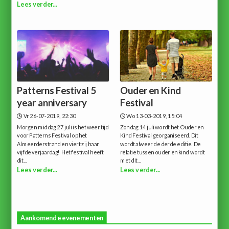
Lees verder...
Patterns Festival 5
Ouder en Kind
year anniversary
Festival
Vr 26-07-2019, 22:30
Wo 13-03-2019, 15:04
Morgen middag 27 juli is het weer tijd
Zondag 14 juli wordt het Ouder en
voor Patterns Festival op het
Kind Festival georganiseerd. Dit
Almeerderstrand en viert zij haar
wordt alweer de derde editie. De
vijfde verjaardag! Het festival heeft
relatie tussen ouder en kind wordt
dit...
met dit...
Lees verder...
Lees verder...
Aankomende evenementen