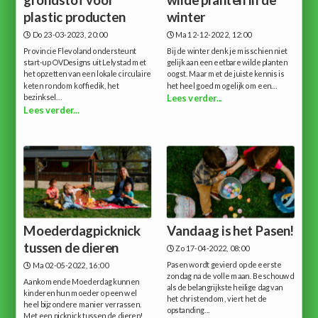
plastic producten
winter
Do 23-03-2023, 20:00
Ma 12-12-2022, 12:00
Provincie Flevoland ondersteunt
Bij de winter denk je misschien niet
start-up OVDesigns uit Lelystad met
gelijk aan een eetbare wilde planten
het opzetten van een lokale circulaire
oogst. Maar met de juiste kennis is
keten rondom koffiedik, het
het heel goed mogelijk om een...
bezinksel...
Lees verder...
Lees verder...
Moederdagpicknick
Vandaag is het Pasen!
tussen de dieren
Zo 17-04-2022, 08:00
Pasen wordt gevierd op de eerste
Ma 02-05-2022, 16:00
zondag na de volle maan. Beschouwd
Aankomende Moederdag kunnen
als de belangrijkste heilige dag van
kinderen hun moeder op een wel
het christendom, viert het de
heel bijzondere manier verrassen.
opstanding...
Met een picknick tussen de dieren!