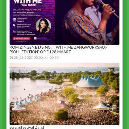
KOM ZINGEN BIJ SING IT WITH ME ZANGWORKSHOP
"SOUL EDITION" OP DI 28 MAART
Di 28-02-2023 00:00 t/m 00:00
Strandfestival Zand