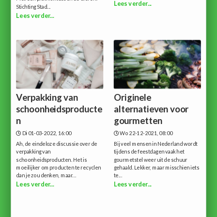
Lees verder...
Stichting Stad...
Lees verder...
Verpakking van
Originele
schoonheidsproducte
alternatieven voor
n
gourmetten
Di 01-03-2022, 16:00
Wo 22-12-2021, 08:00
Ah, de eindeloze discussie over de
Bij veel mensen in Nederland wordt
verpakking van
tijdens de feestdagen vaak het
schoonheidsproducten. Het is
gourmetstel weer uit de schuur
moeilijker om producten te recyclen
gehaald. Lekker, maar misschien iets
dan je zou denken, maar...
te...
Lees verder...
Lees verder...