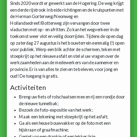
Sinds 2020 wordt er gewerkt aan de Hogering. De weg krijgt
een derde rijstrook in beide richtingen en de kruispunten met
de Herman Gorterweg/Neonweg en
Hollandsedreef/Botterweg zijn vervangen door twee
viaducten met op- en afritten. Zo kan het wegverkeer in de
toekomst weer vlot en veilig doorrijden. Tijdens de open dag
op zaterdag 27 augustus is het bouwterrein eenmalig (!) open
voor publiek. Werp een blik achter de schermen, teken met
stoepkrijt op het nieuwe asfalt en stel al uw vragen over de
werkzaamheden aan de medewerkers van de aannemer en
provincie. Er is van alles te zien en te beleven, voor jong en
oud! De toegang is gratis.
Activiteiten
Breng uw fiets of rolschaatsen mee en rij een rondje door
de nieuwe tunnelbak;
Bezoek de foto-expositie van het werk;
Maak een tekening met stoepkrijt op het asfalt;
Ga als een heuse bouwvakker op de foto met een
hijskraan of graafmachine;
Geniet van een drankje of een lekker ijsje.