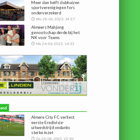
Meer dan helft clubhuizen
sportverenigingen fors
onderverzekerd
Wo 28-06-2023, 14:37
Almeers Mahjong
genootschap derde bij het
NK voor Teams
Ma 26-06-2023, 14:32
land
Almere City FC verliest
eerste Eredivisie-
uitwedstrijd ondanks
sterke inzet
Zo 20-08-2023, 22:30