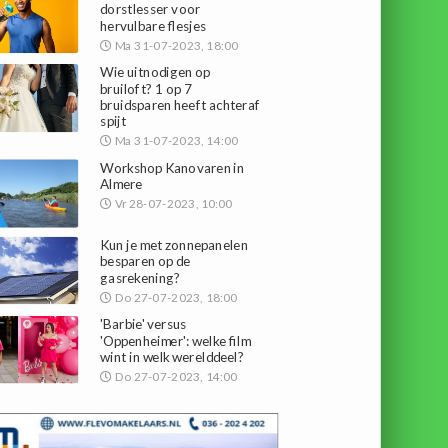
dorstlesser voor
hervulbare flesjes
Ma 31-07-2023, 18:00
Wie uitnodigen op
bruiloft? 1 op 7
bruidsparen heeft achteraf
spijt
Ma 31-07-2023, 14:00
Workshop Kanovaren in
Almere
Vr 28-07-2023, 10:00
Kun je met zonnepanelen
besparen op de
gasrekening?
Do 27-07-2023, 18:00
'Barbie' versus
'Oppenheimer': welke film
wint in welk werelddeel?
Do 27-07-2023, 14:00