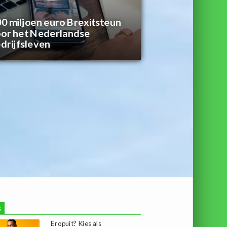
0 miljoen euro Brexitsteun
or het Nederlandse
drijfsleven
s
Eropuit? Kies als