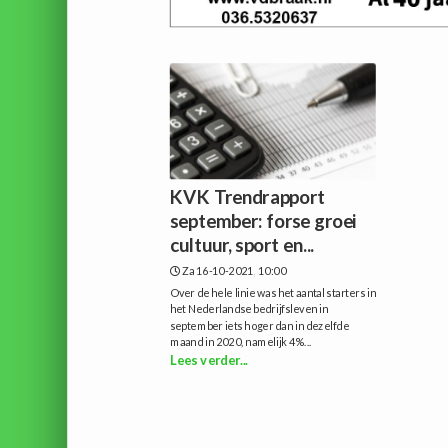
KVK Trendrapport
september: forse groei
cultuur, sport en...
Za 16-10-2021, 10:00
Over de hele linie was het aantal starters in
het Nederlandse bedrijfsleven in
september iets hoger dan in dezelfde
maand in 2020, namelijk 4%...
Lees verder...