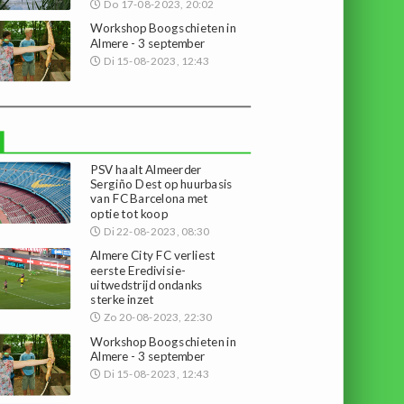
Do 17-08-2023, 20:02
Workshop Boogschieten in
Almere - 3 september
Di 15-08-2023, 12:43
PSV haalt Almeerder
Sergiño Dest op huurbasis
van FC Barcelona met
optie tot koop
Di 22-08-2023, 08:30
Almere City FC verliest
eerste Eredivisie-
uitwedstrijd ondanks
sterke inzet
Zo 20-08-2023, 22:30
Workshop Boogschieten in
Almere - 3 september
Di 15-08-2023, 12:43