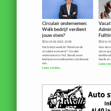
Circulair ondernemen:
Vacat
Welk bedrijf verdient
Admin
jouw stem?
Fullti
Do 10-02-2022, 22:00
Di 11-0
Het is deze week de “Week van de
Voor de o
circulaire economie”! Circulair
zijn ze op
ondernemen is ‘hot’. Steeds meer
boekhoude
bedrijven en medewerkers zijn bewust
hands-on- 
van...
Lees ver
Lees verder...