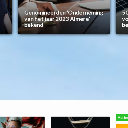
Genomineerden ‘Onderneming
50
van het jaar 2023 Almere’
vo
bekend
be
Actie