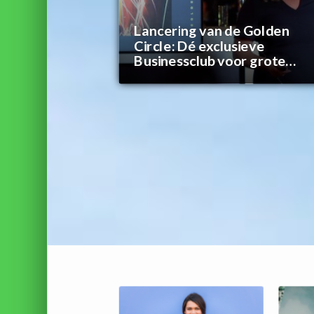
Lancering van de Golden
Circle: Dé exclusieve
Businessclub voor grote
bedrijven in Flevoland (e.o.)