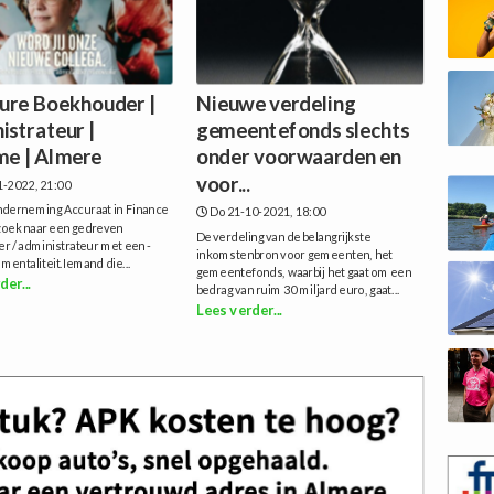
ure Boekhouder |
Nieuwe verdeling
istrateur |
gemeentefonds slechts
me | Almere
onder voorwaarden en
voor...
1-2022, 21:00
nderneming Accuraat in Finance
Do 21-10-2021, 18:00
 zoek naar een gedreven
De verdeling van de belangrijkste
r / administrateur met een -
inkomstenbron voor gemeenten, het
mentaliteit.Iemand die...
gemeentefonds, waarbij het gaat om een
der...
bedrag van ruim 30 miljard euro, gaat...
Lees verder...