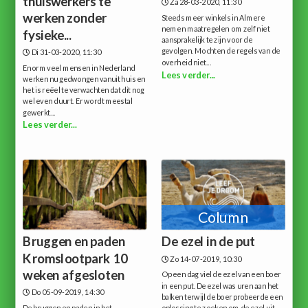
thuiswerkers te
Za 28-03-2020, 11:30
werken zonder
Steeds meer winkels in Almere
nemen maatregelen om zelf niet
fysieke...
aansprakelijk te zijn voor de
gevolgen. Mochten de regels van de
Di 31-03-2020, 11:30
overheid niet...
Enorm veel mensen in Nederland
Lees verder...
werken nu gedwongen vanuit huis en
het is reëel te verwachten dat dit nog
wel even duurt. Er wordt meestal
gewerkt...
Lees verder...
Column
Bruggen en paden
De ezel in de put
Kromslootpark 10
Zo 14-07-2019, 10:30
weken afgesloten
Op een dag viel de ezel van een boer
in een put. De ezel was uren aan het
Do 05-09-2019, 14:30
balken terwijl de boer probeerde een
De bruggen en paden in het
oplossing te zoeken om de ezel uit...