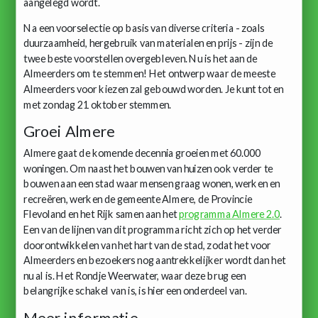
aangelegd wordt.
Na een voorselectie op basis van diverse criteria - zoals
duurzaamheid, hergebruik van materialen en prijs - zijn de
twee beste voorstellen overgebleven. Nu is het aan de
Almeerders om te stemmen! Het ontwerp waar de meeste
Almeerders voor kiezen zal gebouwd worden. Je kunt tot en
met zondag 21 oktober stemmen.
Groei Almere
Almere gaat de komende decennia groeien met 60.000
woningen. Om naast het bouwen van huizen ook verder te
bouwen aan een stad waar mensen graag wonen, werken en
recreëren, werken de gemeente Almere, de Provincie
Flevoland en het Rijk samen aan het
programma Almere 2.0
.
Een van de lijnen van dit programma richt zich op het verder
doorontwikkelen van het hart van de stad, zodat het voor
Almeerders en bezoekers nog aantrekkelijker wordt dan het
nu al is. Het Rondje Weerwater, waar deze brug een
belangrijke schakel van is, is hier een onderdeel van.
Meer informatie