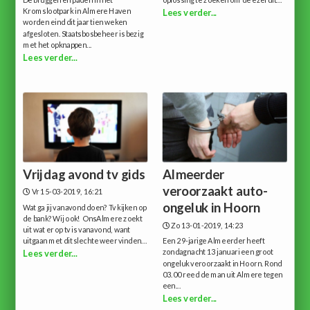
Kromslootpark in Almere Haven
Lees verder...
worden eind dit jaar tien weken
afgesloten. Staatsbosbeheer is bezig
met het opknappen...
Lees verder...
Vrijdag avond tv gids
Almeerder
veroorzaakt auto-
Vr 15-03-2019, 16:21
ongeluk in Hoorn
Wat ga jij vanavond doen? Tv kijken op
de bank? Wij ook! OnsAlmere zoekt
Zo 13-01-2019, 14:23
uit wat er op tv is vanavond, want
uitgaan met dit slechte weer vinden...
Een 29-jarige Almeerder heeft
zondagnacht 13 januari een groot
Lees verder...
ongeluk veroorzaakt in Hoorn. Rond
03.00 reed de man uit Almere tegen
een...
Lees verder...