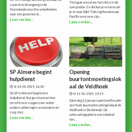
"Het gaat vooral om het ritme in de
Louis Armstrongweg in de
compositie. En die kan je ervaren als
Muziekwijk noord te ontwikkelen
je er naar kijkt." Dat zegt kunstenaar
naar een gevarieerd...
Paul Brouns over zijn...
Lees verder...
Lees verder...
SP Almere begint
Opening
hulpdienst
buurtontmoetingslok
aal de Veldhoek
Vr 24-05-2019, 16:30
De SP in Almere begint een
Vr 11-01-2019, 10:19
hulpdienst. Burgers kunnen hier
Zaterdag 12 januari opent wethouder
terecht voor vragen over onder
Jan Hoek buurtontmoetingslokaal de
andere uitkeringen, woonzaken en
Veldhoek in Stedenwijk. De
zorg. Het...
ontmoetingsplek is een initiatief
Lees verder...
van...
Lees verder...