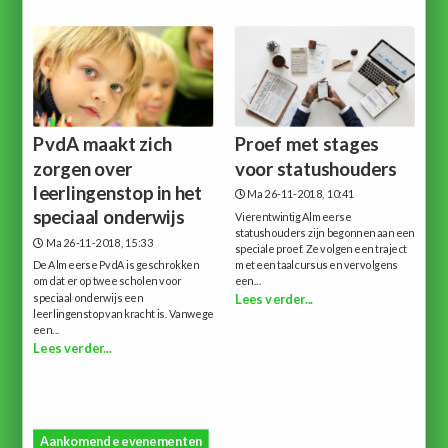
PvdA maakt zich
Proef met stages
zorgen over
voor statushouders
leerlingenstop in het
Ma 26-11-2018, 10:41
speciaal onderwijs
Vierentwintig Almeerse
statushouders zijn begonnen aan een
Ma 26-11-2018, 15:33
speciale proef. Ze volgen een traject
De Almeerse PvdA is geschrokken
met een taalcursus en vervolgens
omdat er op twee scholen voor
een...
speciaal onderwijs een
Lees verder...
leerlingenstop van kracht is. Vanwege
een...
Lees verder...
Aankomende evenementen