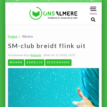
MENU
Home
Almere
SM-club breidt flink uit
Geschreven door
Redactie
Ma 26-11-2018, 10:57
WONEN
ZAKELIJK
GEZONDHEID