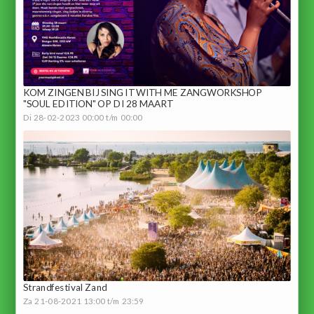
KOM ZINGEN BIJ SING IT WITH ME ZANGWORKSHOP
"SOUL EDITION" OP DI 28 MAART
Di 28-02-2023 00:00 t/m 00:00
Strandfestival Zand
Za 21-08-2021 13:00 t/m 23:59