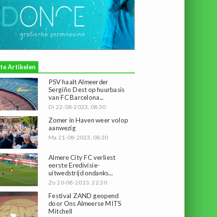
te Artikelen
PSV haalt Almeerder
Sergiño Dest op huurbasis
van FC Barcelona...
Di 22-08-2023, 08:30
Zomer in Haven weer volop
aanwezig
Ma 21-08-2023, 08:30
Almere City FC verliest
eerste Eredivisie-
uitwedstrijd ondanks...
Zo 20-08-2023, 22:30
Festival ZAND geopend
door Ons Almeerse MITS
Mitchell