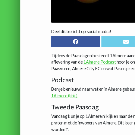
Deel dit bericht op social media!
Tijdens de Paasdagen besteedt 1Almere aandac
aflevering van de
1Almere Podcast
hoor je o
Paasvuren, Almere City FC en wat Pasen prec
Podcast
Ben je benieuwd naar wat er in Almere gebeu
1Almere (link)
.
Tweede Paasdag
Vandaag kun je op 1Almere.nl kijken naar de r
praten met de inwoners van Almere. Dit keer g
worden?'.