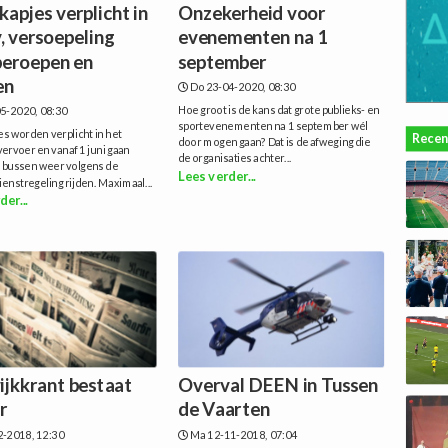
apjes verplicht in
Onzekerheid voor
, versoepeling
evenementen na 1
beroepen en
september
en
Do 23-04-2020, 08:30
Hoe groot is de kans dat grote publieks- en
5-2020, 08:30
sportevenementen na 1 september wél
s worden verplicht in het
Recen
door mogen gaan? Dat is de afweging die
ervoer en vanaf 1 juni gaan
de organisaties achter...
n bussen weer volgens de
Lees verder...
enstregeling rijden. Maximaal...
der...
ijkkrant bestaat
Overval DEEN in Tussen
r
de Vaarten
2-2018, 12:30
Ma 12-11-2018, 07:04