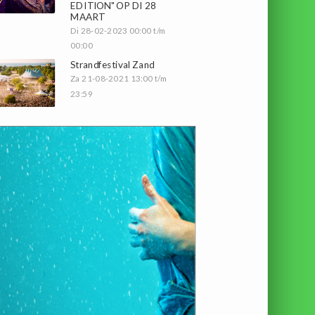
EDITION" OP DI 28
MAART
Di 28-02-2023 00:00 t/m
00:00
Strandfestival Zand
Za 21-08-2021 13:00 t/m
23:59