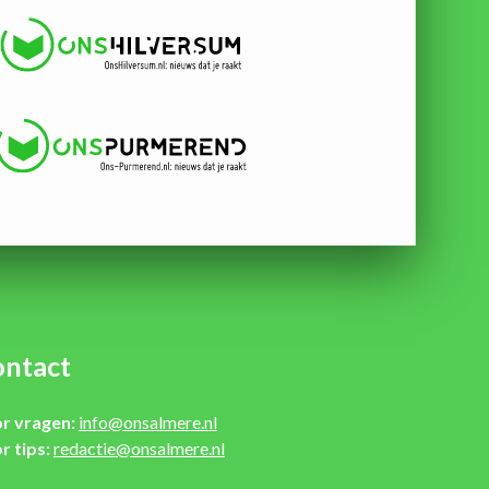
ntact
r vragen:
info@onsalmere.nl
r tips:
redactie@onsalmere.nl