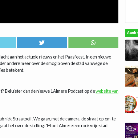
Aank
ht aan het actuele nieuws en het Paasfeest. In een nieuwe
nder andere meer over de smog boven de stad vanwege de
ies betekent.
rt? Beluister dan de nieuwe 1Almere Podcast op de
website van
ubriek Straatpeil. We gaan, met de camera, de straat op om te
aat het over de stelling: 'Moet Almere een rookvrije stad