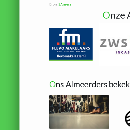
Bron:
1Almere
O
nze 
O
ns Almeerders bekek