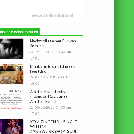
omende evenementen
Nachtcollege met Eus van
Someren
Za 19-01-2019 15:00 t/m
17:00
Maak van je snertdag een
feestdag
Zo 09-12-2018 16:00 t/m
18:00
Amateurkunstfestival
tijdens de Dag van de
Amateurkunst!
Za 03-06-2023 14:00 t/m
17:00
KOM ZINGEN BIJ SING IT
WITH ME
ZANGWORKSHOP "SOUL