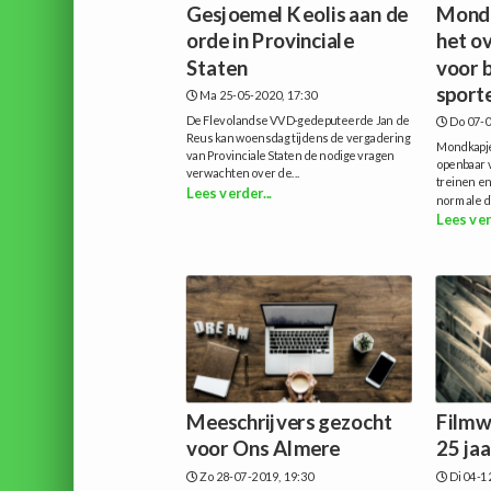
Gesjoemel Keolis aan de
Mondk
orde in Provinciale
het ov
Staten
voor 
sport
Ma 25-05-2020, 17:30
De Flevolandse VVD-gedeputeerde Jan de
Do 07-0
Reus kan woensdag tijdens de vergadering
Mondkapje
van Provinciale Staten de nodige vragen
openbaar v
verwachten over de...
treinen e
Lees verder...
normale di
Lees ver
Meeschrijvers gezocht
Filmw
voor Ons Almere
25 jaa
Zo 28-07-2019, 19:30
Di 04-1