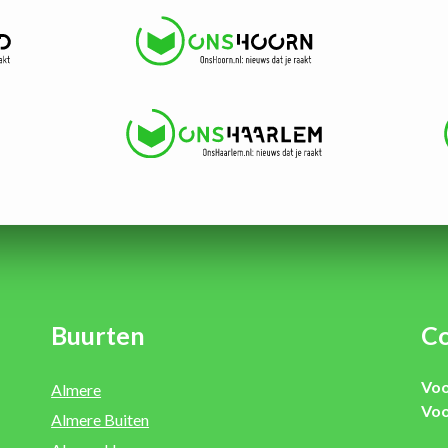
Buurten
Co
Voo
Almere
Voo
Almere Buiten