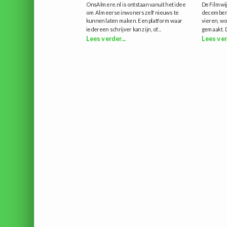
OnsAlmere.nl is ontstaan vanuit het idee
De Filmwij
om Almeerse inwoners zelf nieuws te
december 
kunnen laten maken. Een platform waar
vieren, wo
iedereen schrijver kan zijn, of...
gemaakt. D
Lees verder...
Lees ver