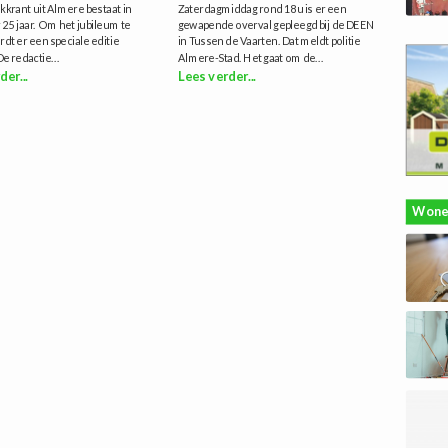
kkrant uit Almere bestaat in
Zaterdagmiddag rond 18u is er een
25 jaar. Om het jubileum te
gewapende overval gepleegd bij de DEEN
rdt er een speciale editie
in Tussen de Vaarten. Dat meldt politie
e redactie...
Almere-Stad. Het gaat om de...
der...
Lees verder...
Wone