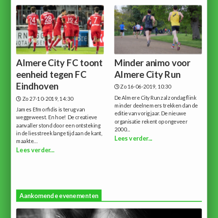
Almere City FC toont
Minder animo voor
eenheid tegen FC
Almere City Run
Eindhoven
Zo 16-06-2019, 10:30
De Almere City Run zal zondag flink
Zo 27-10-2019, 14:30
minder deelnemers trekken dan de
James Efmorfidis is terug van
editie van vorig jaar. De nieuwe
weggeweest. En hoe! De creatieve
organisatie rekent op ongeveer
aanvaller stond door een ontsteking
2000...
in de liesstreek lange tijd aan de kant,
Lees verder...
maakte...
Lees verder...
Aankomende evenementen