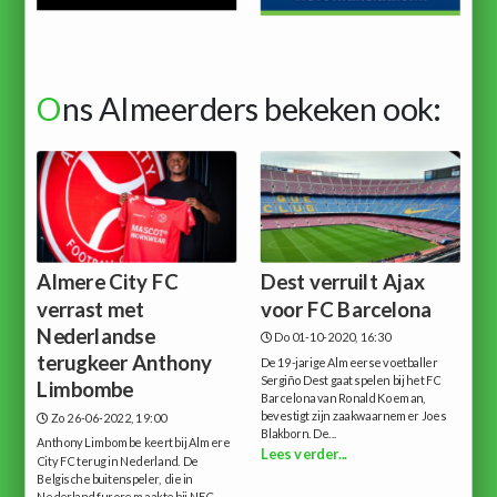
O
ns Almeerders bekeken ook:
Almere City FC
Dest verruilt Ajax
verrast met
voor FC Barcelona
Nederlandse
Do 01-10-2020, 16:30
terugkeer Anthony
De 19-jarige Almeerse voetballer
Sergiño Dest gaat spelen bij het FC
Limbombe
Barcelona van Ronald Koeman,
bevestigt zijn zaakwaarnemer Joes
Zo 26-06-2022, 19:00
Blakborn. De...
Anthony Limbombe keert bij Almere
Lees verder...
City FC terug in Nederland. De
Belgische buitenspeler, die in