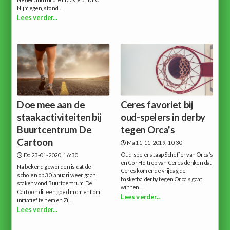
Nederland furore maakte bij NEC
Nijmegen, stond...
Lees verder...
Doe mee aan de
Ceres favoriet bij
staakactiviteiten bij
oud-spelers in derby
Buurtcentrum De
tegen Orca's
Cartoon
Ma 11-11-2019, 10:30
Oud-spelers Jaap Scheffer van Orca’s
Do 23-01-2020, 16:30
en Cor Holtrop van Ceres denken dat
Na bekend geworden is dat de
Ceres komende vrijdag de
scholen op 30 januari weer gaan
basketbalderby tegen Orca’s gaat
staken vond Buurtcentrum De
winnen....
Cartoon dit een goed moment om
Lees verder...
initiatief te nemen.Zij...
Lees verder...