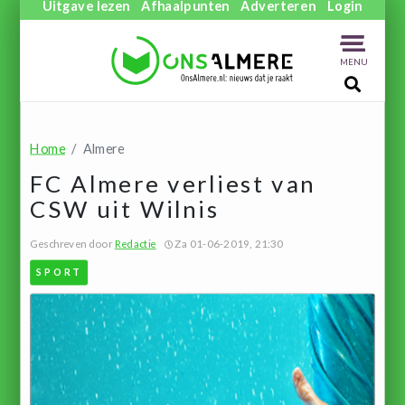
Uitgave lezen
Afhaalpunten
Adverteren
Login
MENU
Home
Almere
FC Almere verliest van
CSW uit Wilnis
Geschreven door
Redactie
Za 01-06-2019, 21:30
SPORT