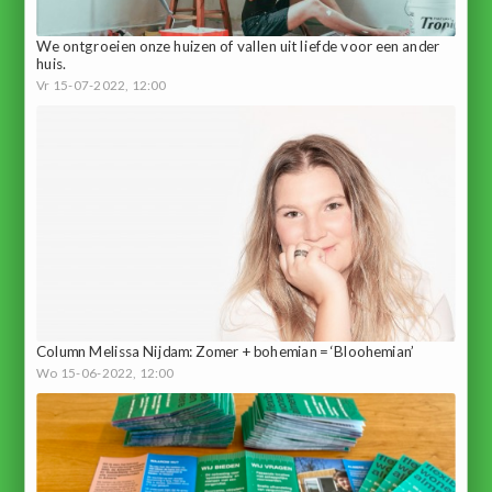
We ontgroeien onze huizen of vallen uit liefde voor een ander
huis.
Vr 15-07-2022, 12:00
Column Melissa Nijdam: Zomer + bohemian = ‘Bloohemian’
Wo 15-06-2022, 12:00