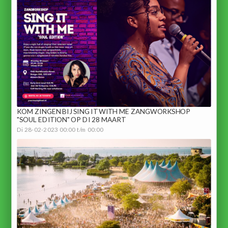
KOM ZINGEN BIJ SING IT WITH ME ZANGWORKSHOP
"SOUL EDITION" OP DI 28 MAART
Di 28-02-2023 00:00 t/m 00:00