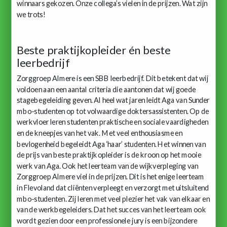
winnaars gekozen. Onze collega’s vielen in de prijzen. Wat zijn
we trots!
Beste praktijkopleider én beste
leerbedrijf
Zorggroep Almere is een SBB leerbedrijf. Dit betekent dat wij
voldoen aan een aantal criteria die aantonen dat wij goede
stagebegeleiding geven. Al heel wat jaren leidt Aga van Sunder
mbo-studenten op tot volwaardige doktersassistenten. Op de
werkvloer leren studenten praktische en sociale vaardigheden
en de kneepjes van het vak. Met veel enthousiasme en
bevlogenheid begeleidt Aga ‘haar’ studenten. Het winnen van
de prijs van beste praktijkopleider is de kroon op het mooie
werk van Aga. Ook het leerteam van de wijkverpleging van
Zorggroep Almere viel in de prijzen. Dit is het enige leerteam
in Flevoland dat cliënten verpleegt en verzorgt met uitsluitend
mbo-studenten. Zij leren met veel plezier het vak van elkaar en
van de werkbegeleiders. Dat het succes van het leerteam ook
wordt gezien door een professionele jury is een bijzondere