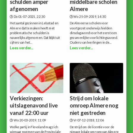
schulden amper
middelbare scholen
afgenomen
Almere
Do 01-07-2021, 22:30
Wo 25-09-2019, 14:30
Het aantal gezinnen in Lelystad en
De Almeerse scholen voor
Almere dat te maken heeft met
voortgezet onderwijs hielden
problematische schulden is
dinsdagavond voor het eerst een
nauwelijks afgenomen. Dat blijkt uit
gezamenlijke voorlichtingsavond.
cijfers van het...
Ouders van leerlingen in de...
Lees verder...
Lees verder...
Verkiezingen:
Strijd om lokale
uitslagenavond live
omroep Almere nog
vanaf 22:00 uur
niet gestreden
Wo 20-03-2019, 11:09
Vr 07-12-2018, 12:06
Welke partij in Flevoland mag zich
De strijd om de licentie voor de
winnaar noemen van de Provinciale
nieuwe lokale omroep van Almere