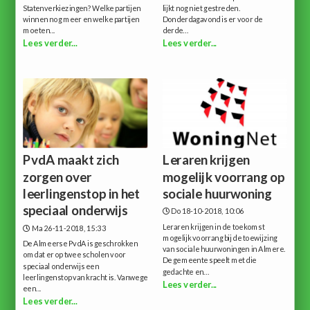
Statenverkiezingen? Welke partijen
lijkt nog niet gestreden.
winnen nog meer en welke partijen
Donderdagavond is er voor de
moeten...
derde...
Lees verder...
Lees verder...
PvdA maakt zich
Leraren krijgen
zorgen over
mogelijk voorrang op
leerlingenstop in het
sociale huurwoning
speciaal onderwijs
Do 18-10-2018, 10:06
Leraren krijgen in de toekomst
Ma 26-11-2018, 15:33
mogelijk voorrang bij de toewijzing
De Almeerse PvdA is geschrokken
van sociale huurwoningen in Almere.
omdat er op twee scholen voor
De gemeente speelt met die
speciaal onderwijs een
gedachte en...
leerlingenstop van kracht is. Vanwege
Lees verder...
een...
Lees verder...