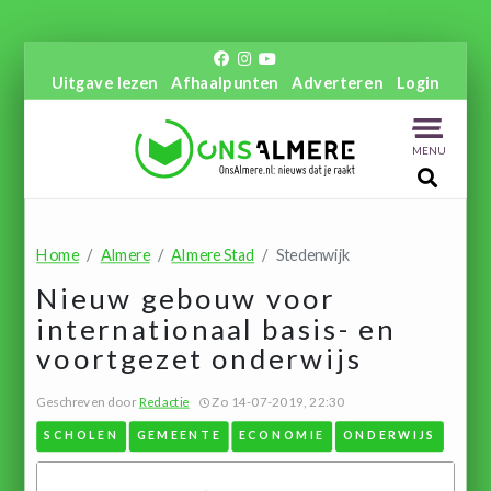
Uitgave lezen
Afhaalpunten
Adverteren
Login
MENU
Home
Almere
Almere Stad
Stedenwijk
Nieuw gebouw voor
internationaal basis- en
voortgezet onderwijs
Geschreven door
Redactie
Zo 14-07-2019, 22:30
SCHOLEN
GEMEENTE
ECONOMIE
ONDERWIJS