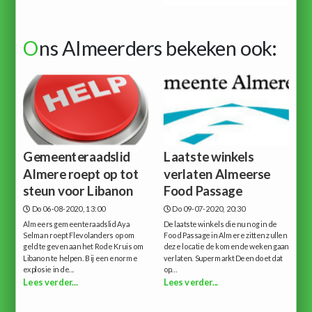
O
ns Almeerders bekeken ook:
Gemeenteraadslid
Laatste winkels
Almere roept op tot
verlaten Almeerse
steun voor Libanon
Food Passage
Do 06-08-2020, 13:00
Do 09-07-2020, 20:30
Almeers gemeenteraadslid Aya
De laatste winkels die nu nog in de
Selman roept Flevolanders op om
Food Passage in Almere zitten zullen
geld te geven aan het Rode Kruis om
deze locatie de komende weken gaan
Libanon te helpen. Bij een enorme
verlaten. Supermarkt Deen doet dat
explosie in de...
op...
Lees verder...
Lees verder...