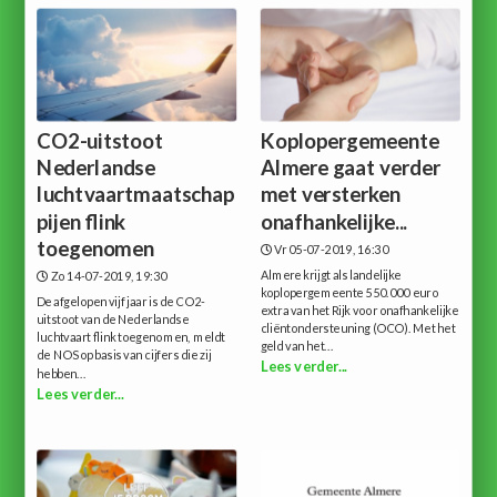
CO2-uitstoot
Koplopergemeente
Nederlandse
Almere gaat verder
luchtvaartmaatschap
met versterken
pijen flink
onafhankelijke...
toegenomen
Vr 05-07-2019, 16:30
Almere krijgt als landelijke
Zo 14-07-2019, 19:30
koplopergemeente 550.000 euro
De afgelopen vijf jaar is de CO2-
extra van het Rijk voor onafhankelijke
uitstoot van de Nederlandse
cliëntondersteuning (OCO). Met het
luchtvaart flink toegenomen, meldt
geld van het...
de NOS op basis van cijfers die zij
Lees verder...
hebben...
Lees verder...