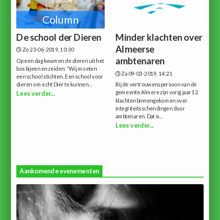
Column
De school der Dieren
Minder klachten over
Almeerse
Zo 23-06-2019, 10:30
ambtenaren
Op een dag kwamen de dieren uit het
bos bijeen en zeiden: “Wij moeten
Za 09-03-2019, 14:21
een school stichten. Een school voor
dieren om echt Dier te kunnen...
Bij de vertrouwenspersoon van de
gemeente Almere zijn vorig jaar 12
Lees verder...
klachten binnengekomen over
integriteitsschendingen door
ambtenaren. Dat is...
Lees verder...
Aankomende evenementen