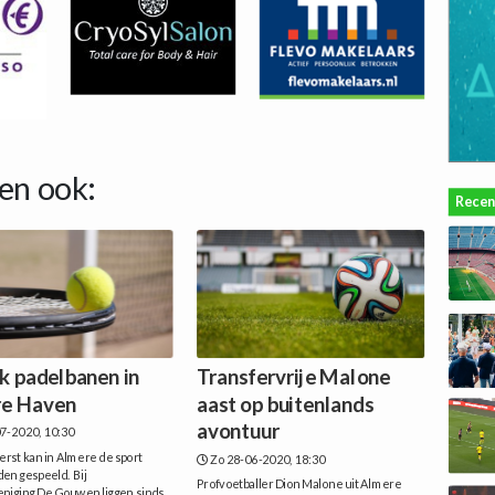
en ook:
Recen
k padelbanen in
Transfervrije Malone
e Haven
aast op buitenlands
avontuur
7-2020, 10:30
erst kan in Almere de sport
Zo 28-06-2020, 18:30
en gespeeld. Bij
Profvoetballer Dion Malone uit Almere
eniging De Gouwen liggen sinds