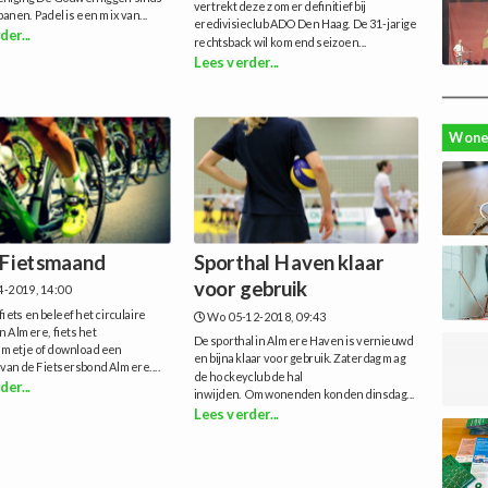
vertrekt deze zomer definitief bij
banen. Padel is een mix van...
eredivisieclub ADO Den Haag. De 31-jarige
der...
rechtsback wil komend seizoen...
Lees verder...
Wone
 Fietsmaand
Sporthal Haven klaar
voor gebruik
4-2019, 14:00
fiets en beleef het circulaire
Wo 05-12-2018, 09:43
 Almere, fiets het
De sporthal in Almere Haven is vernieuwd
metje of download een
en bijna klaar voor gebruik. Zaterdag mag
 van de Fietsersbond Almere....
de hockeyclub de hal
der...
inwijden. Omwonenden konden dinsdag...
Lees verder...