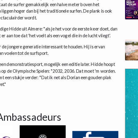
staat de surfer gemakkelijk een halve meter boven het
iggen hoger dan bij het traditionele surfen. De plank is ook
ctaculairder wordt.
dige Hidde uit Almere: "als je het voor de eerste keer doet, dan
er aan toe dat 'het voelt als een vogel die in de lucht vliegt'.
de jongere generatie interessant te houden. Hij is ervan
n voelen tot de surfsport.
geen demonstratiesport, mogelijk een editie later. Hidde hoopt
 op de Olympische Spelen: "2032, 2036. Dat moet 'm worden.
 een stukje verder: "Dat ik net als Dorian een gouden plak
et."
Ambassadeurs