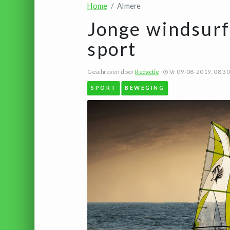
Home
Almere
Jonge windsurf
sport
Geschreven door
Redactie
Vr 09-08-2019, 08:30
SPORT
BEWEGING