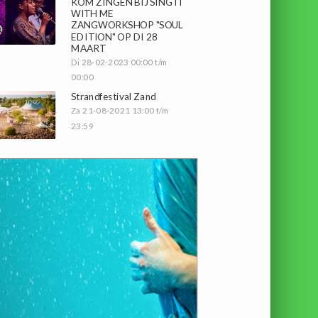
KOM ZINGEN BIJ SING IT
WITH ME
ZANGWORKSHOP "SOUL
EDITION" OP DI 28
MAART
Di 28-02-2023 00:00 t/m
00:00
Strandfestival Zand
Za 21-08-2021 13:00 t/m
23:59