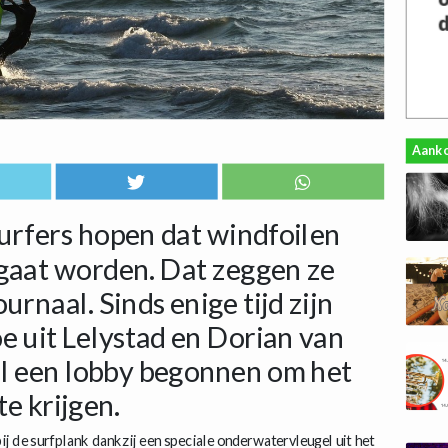
Aank
rfers hopen dat windfoilen
gaat worden. Dat zeggen ze
rnaal. Sinds enige tijd zijn
e uit Lelystad en Dorian van
el een lobby begonnen om het
e krijgen.
j de surfplank dankzij een speciale onderwatervleugel uit het