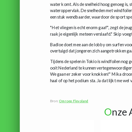
water komt. Als de snelheid hoog genoeg is, 
wateroppervlak. De snelheden met windfoilen l
een stuk wendbaarder, waardoor de sport spe
"Het vliegen is echt enorm gaaf", zegt de jeug
raak je eigenlijk meteen verslaafd." Skip voegt 
Badloe doet mee aan de lobby om surfen voor 
overtuigd dat jongeren zich aangetrokken gaa
Tijdens de spelen in Tokio is windfoilen nog 
ooit Nederland te kunnen vertegenwoordigen
We gaan er zeker voor knokken!" Mika droomt
haal of op het podium sta. Ja dat lijkt me wel v
Bron:
Omroep Flevoland
O
nze 