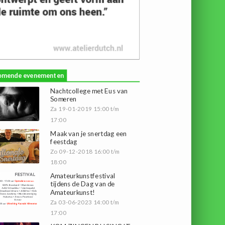
omende evenementen
Nachtcollege met Eus van
Someren
Za 19-01-2019 15:00 t/m
17:00
Maak van je snertdag een
feestdag
Zo 09-12-2018 16:00 t/m
18:00
Amateurkunstfestival
tijdens de Dag van de
Amateurkunst!
Za 03-06-2023 14:00 t/m
17:00