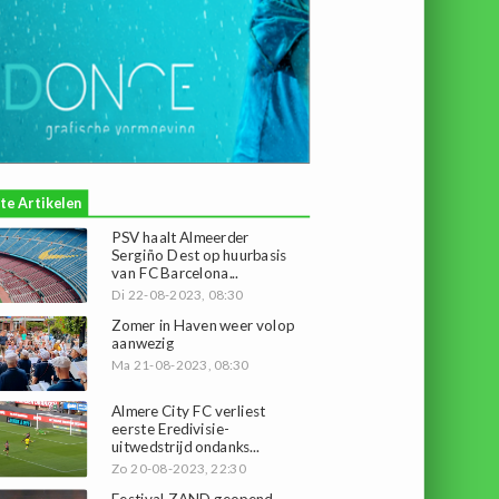
te Artikelen
PSV haalt Almeerder
Sergiño Dest op huurbasis
van FC Barcelona...
Di 22-08-2023, 08:30
Zomer in Haven weer volop
aanwezig
Ma 21-08-2023, 08:30
Almere City FC verliest
eerste Eredivisie-
uitwedstrijd ondanks...
Zo 20-08-2023, 22:30
Festival ZAND geopend