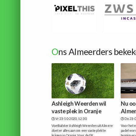
O
ns Almeerders bekek
Ashleigh Weerden wil
Nu oo
vaste plek in Oranje
Almer
Vr 23-10-2020, 12:30
Do 23-0
Voetbalster Ashleigh Weerden uit Almere
Voor het e
doet er alles aan om een vaste plek te
padel word
krijgen in Oranje. Voor de EK
tennisver