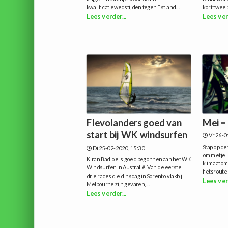
kwalificatiewedstijden tegen Estland...
kort twee 
Lees verder...
Lees ver
Flevolanders goed van
Mei =
start bij WK windsurfen
Vr 26-0
Stap op de 
Di 25-02-2020, 15:30
ommetje in
Kiran Badloe is goed begonnen aan het WK
klimaatom
Windsurfen in Australië. Van de eerste
fietsroute
drie races die dinsdag in Sorento vlakbij
Lees ver
Melbourne zijn gevaren,...
Lees verder...