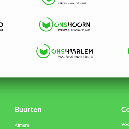
Buurten
Co
Voo
Almere