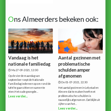
O
ns Almeerders bekeken ook:
Vandaag is het
Aantal gezinnen met
nationale familiedag
problematische
schulden amper
Ma 27-09-2021, 12:00
afgenomen
Op de vierde maandag van
september roept de Nationale
Do 01-07-2021, 22:30
Familiedag iedereen op om rond de
tafel te gaan zitten en samen te
Het aantal gezinnen in Lelystad en
eten.Het oude gezegde...
Almere dat te maken heeft met
problematische schulden is
Lees verder...
nauwelijks afgenomen. Dat blijkt uit
cijfers van het...
Lees verder...