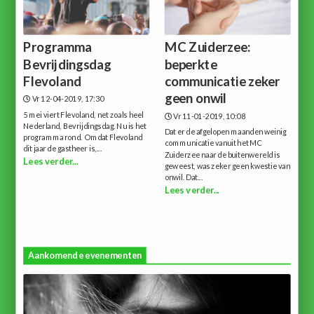
Programma
MC Zuiderzee:
Bevrijdingsdag
beperkte
Flevoland
communicatie zeker
geen onwil
Vr 12-04-2019, 17:30
5 mei viert Flevoland, net zoals heel
Vr 11-01-2019, 10:08
Nederland, Bevrijdingsdag. Nu is het
Dat er de afgelopen maanden weinig
programma rond. Omdat Flevoland
communicatie vanuit het MC
dit jaar de gastheer is,...
Zuiderzee naar de buitenwereld is
Lees verder...
geweest, was zeker geen kwestie van
onwil. Dat...
Lees verder...
Aankomende evenementen