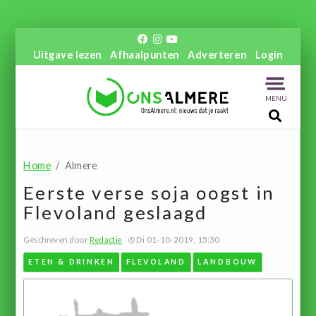
Uitgave lezen
Afhaalpunten
Adverteren
Login
MENU
Home
Almere
Eerste verse soja oogst in
Flevoland geslaagd
Geschreven door
Redactie
Di 01-10-2019, 15:30
ETEN & DRINKEN
FLEVOLAND
LANDBOUW