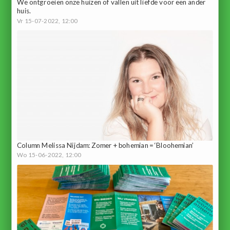
We ontgroeien onze huizen of vallen uit liefde voor een ander
huis.
Vr 15-07-2022, 12:00
Column Melissa Nijdam: Zomer + bohemian = ‘Bloohemian’
Wo 15-06-2022, 12:00