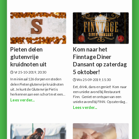
Pieten delen
Kom naar het
glutenvrije
Finntage Diner
kruidnoten uit
Dansant op zaterdag
5 oktober!
Vr 25-10-2019, 20:30
In minimaal 126 dorpen en steden
Wo 25-09-2019, 15:30
delen Pieten glutenvrije kruidnoten
Eet, drink, dans en geniet! Kom naar
uit. Je kunt de Glutenvrije Piet is
een unieke avond bij Restaurant
herkennen aan een schort met een...
Finn. Geniet en ontspan van een
Lees verder...
unieke avond bij FINN. Op zaterdag...
Lees verder...