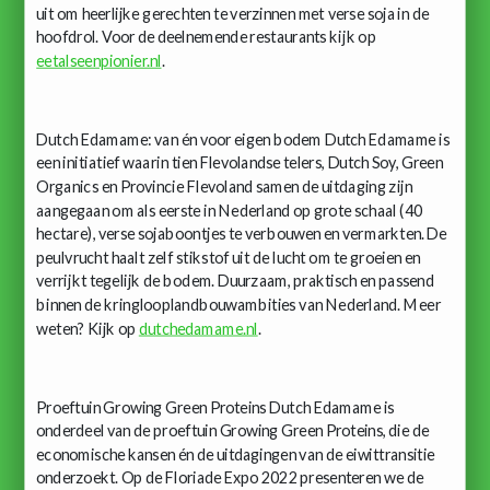
uit om heerlijke gerechten te verzinnen met verse soja in de
hoofdrol. Voor de deelnemende restaurants kijk op
eetalseenpionier.nl
.
Dutch Edamame: van én voor eigen bodem Dutch Edamame is
een initiatief waarin tien Flevolandse telers, Dutch Soy, Green
Organics en Provincie Flevoland samen de uitdaging zijn
aangegaan om als eerste in Nederland op grote schaal (40
hectare), verse sojaboontjes te verbouwen en vermarkten. De
peulvrucht haalt zelf stikstof uit de lucht om te groeien en
verrijkt tegelijk de bodem. Duurzaam, praktisch en passend
binnen de kringlooplandbouwambities van Nederland. Meer
weten? Kijk op
dutchedamame.nl
.
Proeftuin Growing Green Proteins Dutch Edamame is
onderdeel van de proeftuin Growing Green Proteins, die de
economische kansen én de uitdagingen van de eiwittransitie
onderzoekt. Op de Floriade Expo 2022 presenteren we de