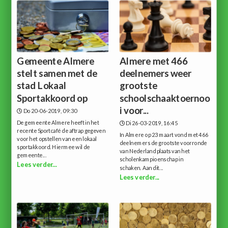
Gemeente Almere
Almere met 466
stelt samen met de
deelnemers weer
stad Lokaal
grootste
Sportakkoord op
schoolschaaktoernoo
i voor...
Do 20-06-2019, 09:30
De gemeente Almere heeft in het
Di 26-03-2019, 16:45
recente Sportcafé de aftrap gegeven
In Almere op 23 maart vond met 466
voor het opstellen van een lokaal
deelnemers de grootste voorronde
sportakkoord. Hiermee wil de
van Nederland plaats van het
gemeente...
scholenkampioenschap in
Lees verder...
schaken. Aan dit...
Lees verder...