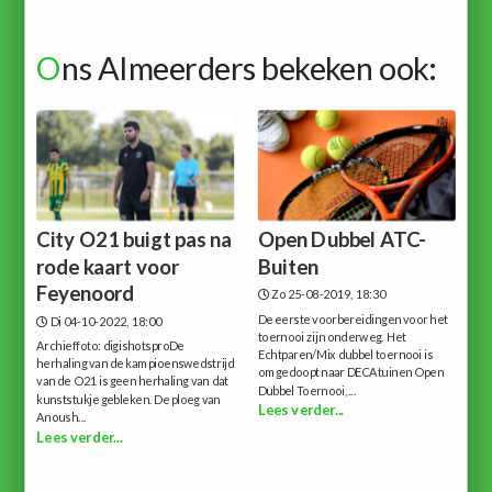
O
ns Almeerders bekeken ook:
City O21 buigt pas na
Open Dubbel ATC-
rode kaart voor
Buiten
Feyenoord
Zo 25-08-2019, 18:30
De eerste voorbereidingen voor het
Di 04-10-2022, 18:00
toernooi zijn onderweg. Het
Archieffoto: digishotsproDe
Echtparen/Mix dubbel toernooi is
herhaling van de kampioenswedstrijd
omgedoopt naar DECAtuinen Open
van de O21 is geen herhaling van dat
Dubbel Toernooi,...
kunststukje gebleken. De ploeg van
Lees verder...
Anoush...
Lees verder...