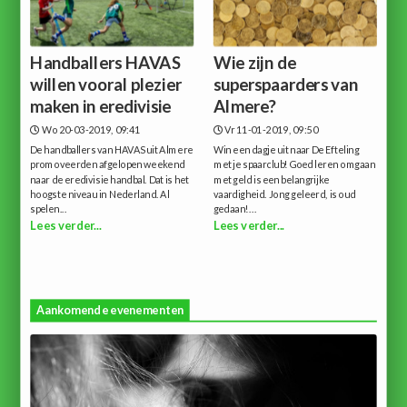
Handballers HAVAS
Wie zijn de
willen vooral plezier
superspaarders van
maken in eredivisie
Almere?
Wo 20-03-2019, 09:41
Vr 11-01-2019, 09:50
De handballers van HAVAS uit Almere
Win een dagje uit naar De Efteling
promoveerden afgelopen weekend
met je spaarclub!Goed leren omgaan
naar de eredivisie handbal. Dat is het
met geld is een belangrijke
hoogste niveau in Nederland. Al
vaardigheid. Jong geleerd, is oud
spelen...
gedaan!...
Lees verder...
Lees verder...
Aankomende evenementen