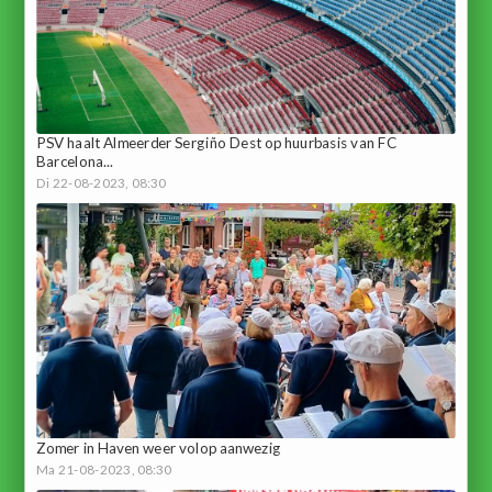
PSV haalt Almeerder Sergiño Dest op huurbasis van FC
Barcelona...
Di 22-08-2023, 08:30
Zomer in Haven weer volop aanwezig
Ma 21-08-2023, 08:30