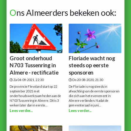
O
ns Almeerders bekeken ook:
Groot onderhoud
Floriade wacht nog
N703 Tussenring in
steeds op eerste
Almere - rectificatie
sponsoren
Za 04-09-2021, 22:30
Do 20-08-2020, 21:30
De provincie Flevoland start op 22
De Floriade is nog steeds in
september 2021 met
afwachting van de eerste sponsoren
onderhoudswerkzaamheden aan de
die zich aan het evenement in
N703 Tussenring in Almere. Dit is 3
Almere verbinden. Nadat de
weken later dan in eerste...
gemeenteraad in juni...
Lees verder...
Lees verder...