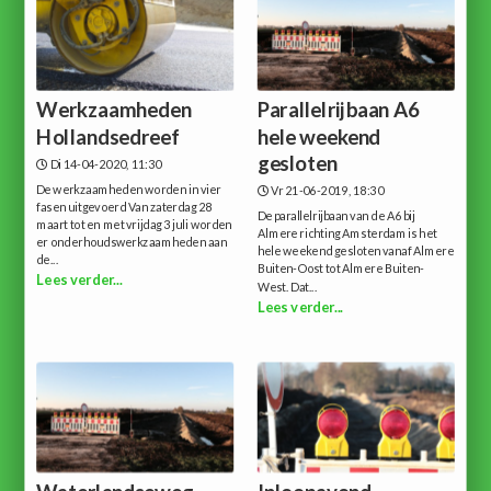
Werkzaamheden
Parallelrijbaan A6
Hollandsedreef
hele weekend
gesloten
Di 14-04-2020, 11:30
De werkzaamheden worden in vier
Vr 21-06-2019, 18:30
fasen uitgevoerd Van zaterdag 28
De parallelrijbaan van de A6 bij
maart tot en met vrijdag 3 juli worden
Almere richting Amsterdam is het
er onderhoudswerkzaamheden aan
hele weekend gesloten vanaf Almere
de...
Buiten-Oost tot Almere Buiten-
Lees verder...
West. Dat...
Lees verder...