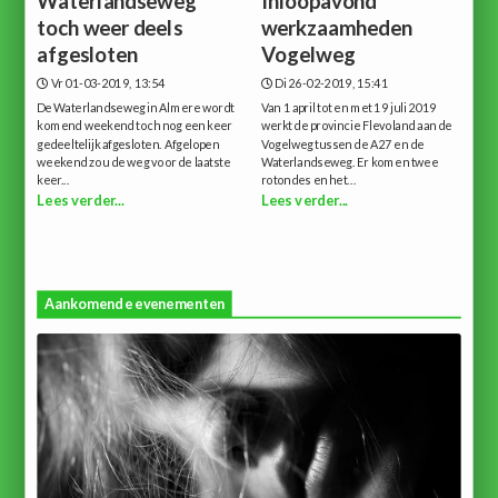
Waterlandseweg
Inloopavond
toch weer deels
werkzaamheden
afgesloten
Vogelweg
Vr 01-03-2019, 13:54
Di 26-02-2019, 15:41
De Waterlandseweg in Almere wordt
Van 1 april tot en met 19 juli 2019
komend weekend toch nog een keer
werkt de provincie Flevoland aan de
gedeeltelijk afgesloten. Afgelopen
Vogelweg tussen de A27 en de
weekend zou de weg voor de laatste
Waterlandseweg. Er komen twee
keer...
rotondes en het...
Lees verder...
Lees verder...
Aankomende evenementen