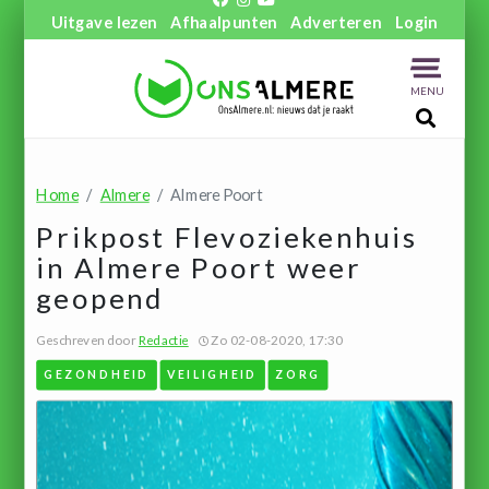
Uitgave lezen
Afhaalpunten
Adverteren
Login
MENU
Home
Almere
Almere Poort
Prikpost Flevoziekenhuis
in Almere Poort weer
geopend
Geschreven door
Redactie
Zo 02-08-2020, 17:30
GEZONDHEID
VEILIGHEID
ZORG