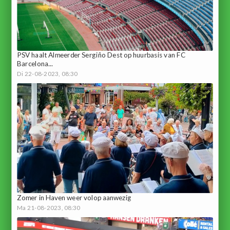
PSV haalt Almeerder Sergiño Dest op huurbasis van FC
Barcelona...
Di 22-08-2023, 08:30
Zomer in Haven weer volop aanwezig
Ma 21-08-2023, 08:30