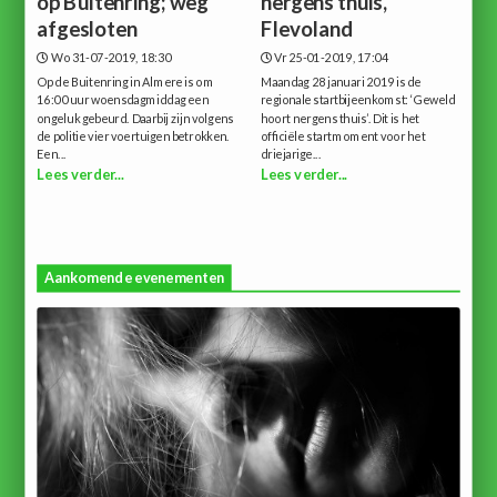
op Buitenring; weg
nergens thuis,
afgesloten
Flevoland
Wo 31-07-2019, 18:30
Vr 25-01-2019, 17:04
Op de Buitenring in Almere is om
Maandag 28 januari 2019 is de
16:00 uur woensdagmiddag een
regionale startbijeenkomst: ‘Geweld
ongeluk gebeurd. Daarbij zijn volgens
hoort nergens thuis’. Dit is het
de politie vier voertuigen betrokken.
officiële startmoment voor het
Een...
driejarige...
Lees verder...
Lees verder...
Aankomende evenementen