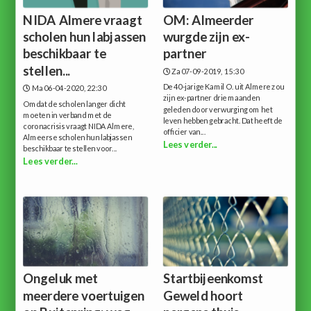
NIDA Almere vraagt
OM: Almeerder
scholen hun labjassen
wurgde zijn ex-
beschikbaar te
partner
stellen...
Za 07-09-2019, 15:30
De 40-jarige Kamil O. uit Almere zou
Ma 06-04-2020, 22:30
zijn ex-partner drie maanden
Omdat de scholen langer dicht
geleden door verwurging om het
moeten in verband met de
leven hebben gebracht. Dat heeft de
coronacrisis vraagt NIDA Almere,
officier van...
Almeerse scholen hun labjassen
Lees verder...
beschikbaar te stellen voor...
Lees verder...
Ongeluk met
Startbijeenkomst
meerdere voertuigen
Geweld hoort