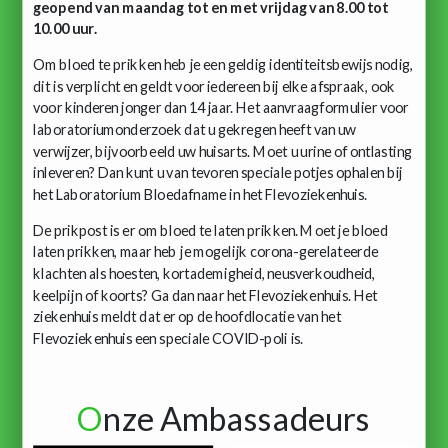
geopend van maandag tot en met vrijdag van 8.00 tot
10.00 uur.
Om bloed te prikken heb je een geldig identiteitsbewijs nodig,
dit is verplicht en geldt voor iedereen bij elke afspraak, ook
voor kinderen jonger dan 14 jaar. Het aanvraagformulier voor
laboratoriumonderzoek dat u gekregen heeft van uw
verwijzer, bijvoorbeeld uw huisarts. Moet u urine of ontlasting
inleveren? Dan kunt u van tevoren speciale potjes ophalen bij
het Laboratorium Bloedafname in het Flevoziekenhuis.
De prikpost is er om bloed te laten prikken. Moet je bloed
laten prikken, maar heb je mogelijk corona-gerelateerde
klachten als hoesten, kortademigheid, neusverkoudheid,
keelpijn of koorts? Ga dan naar het Flevoziekenhuis. Het
ziekenhuis meldt dat er op de hoofdlocatie van het
Flevoziekenhuis een speciale COVID-poli is.
O
nze Ambassadeurs