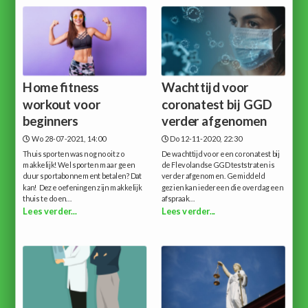
Home fitness
Wachttijd voor
workout voor
coronatest bij GGD
beginners
verder afgenomen
Wo 28-07-2021, 14:00
Do 12-11-2020, 22:30
Thuis sporten was nog nooit zo
De wachttijd voor een coronatest bij
makkelijk!Wel sporten maar geen
de Flevolandse GGD teststraten is
duur sportabonnement betalen? Dat
verder afgenomen. Gemiddeld
kan! Deze oefeningen zijn makkelijk
gezien kan iedereen die overdag een
thuis te doen...
afspraak...
Lees verder...
Lees verder...