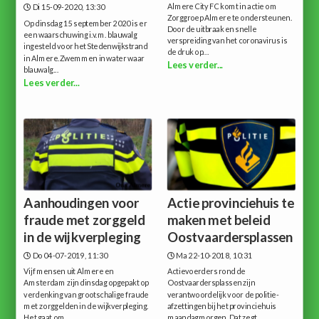
Almere City FC komt in actie om
Di 15-09-2020, 13:30
Zorggroep Almere te ondersteunen.
Op dinsdag 15 september 2020 is er
Door de uitbraak en snelle
een waarschuwing i.v.m. blauwalg
verspreiding van het coronavirus is
ingesteld voor het Stedenwijkstrand
de druk op...
in Almere.Zwemmen in water waar
Lees verder...
blauwalg...
Lees verder...
Aanhoudingen voor
Actie provinciehuis te
fraude met zorggeld
maken met beleid
in de wijkverpleging
Oostvaardersplassen
Do 04-07-2019, 11:30
Ma 22-10-2018, 10:31
Vijf mensen uit Almere en
Actievoerders rond de
Amsterdam zijn dinsdag opgepakt op
Oostvaardersplassen zijn
verdenking van grootschalige fraude
verantwoordelijk voor de politie-
met zorggelden in de wijkverpleging.
afzettingen bij het provinciehuis
Het gaat om...
maandagmorgen. Dat zegt...