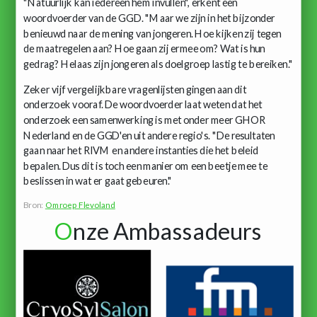
"Natuurlijk kan iedereen hem invullen", erkent een
woordvoerder van de GGD. "Maar we zijn in het bijzonder
benieuwd naar de mening van jongeren. Hoe kijken zij tegen
de maatregelen aan? Hoe gaan zij ermee om? Wat is hun
gedrag? Helaas zijn jongeren als doelgroep lastig te bereiken."
Zeker vijf vergelijkbare vragenlijsten gingen aan dit
onderzoek vooraf. De woordvoerder laat weten dat het
onderzoek een samenwerking is met onder meer GHOR
Nederland en de GGD'en uit andere regio's. "De resultaten
gaan naar het RIVM en andere instanties die het beleid
bepalen. Dus dit is toch een manier om een beetje mee te
beslissen in wat er gaat gebeuren."
Bron:
Omroep Flevoland
O
nze Ambassadeurs