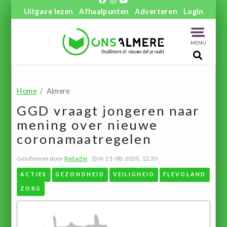
Uitgave lezen
Afhaalpunten
Adverteren
Login
MENU
Home
Almere
GGD vraagt jongeren naar
mening over nieuwe
coronamaatregelen
Geschreven door
Redactie
Vr 21-08-2020, 12:30
ACTIES
GEZONDHEID
VEILIGHEID
FLEVOLAND
ZORG