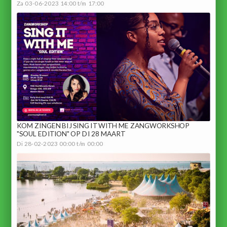
Za 03-06-2023 14:00 t/m 17:00
KOM ZINGEN BIJ SING IT WITH ME ZANGWORKSHOP
"SOUL EDITION" OP DI 28 MAART
Di 28-02-2023 00:00 t/m 00:00