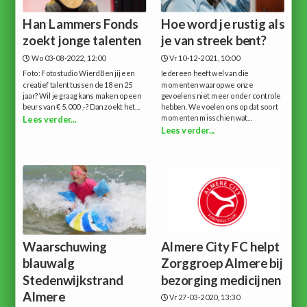
Han Lammers Fonds
Hoe word je rustig als
zoekt jonge talenten
je van streek bent?
Wo 03-08-2022, 12:00
Vr 10-12-2021, 10:00
Foto: Fotostudio WierdBen jij een
Iedereen heeft wel van die
creatief talent tussen de 18 en 25
momenten waarop we onze
jaar? Wil je graag kans maken op een
gevoelens niet meer onder controle
beurs van € 5.000 ,-? Dan zoekt het...
hebben. We voelen ons op dat soort
momenten misschien wat...
Lees verder...
Lees verder...
Waarschuwing
Almere City FC helpt
blauwalg
Zorggroep Almere bij
Stedenwijkstrand
bezorging medicijnen
Almere
Vr 27-03-2020, 13:30