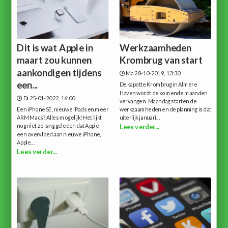
Dit is wat Apple in
Werkzaamheden
maart zou kunnen
Krombrug van start
aankondigen tijdens
Ma 28-10-2019, 13:30
een...
De kapotte Krombrug in Almere
Haven wordt de komende maanden
Di 25-01-2022, 16:00
vervangen. Maandag starten de
Een iPhone SE, nieuwe iPads en meer
werkzaamheden en de planning is dat
ARM Macs? Alles mogelijk!Het lijkt
uiterlijk januari...
nog niet zo lang geleden dat Apple
Lees verder...
een overvloed aan nieuwe iPhone,
Apple...
Lees verder...