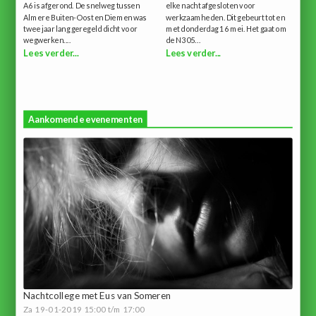
A6 is afgerond. De snelweg tussen
elke nacht afgesloten voor
Almere Buiten-Oost en Diemen was
werkzaamheden. Dit gebeurt tot en
twee jaar lang geregeld dicht voor
met donderdag 16 mei. Het gaat om
wegwerken....
de N305...
Lees verder...
Lees verder...
Aankomende evenementen
Nachtcollege met Eus van Someren
Za 19-01-2019 15:00 t/m 17:00