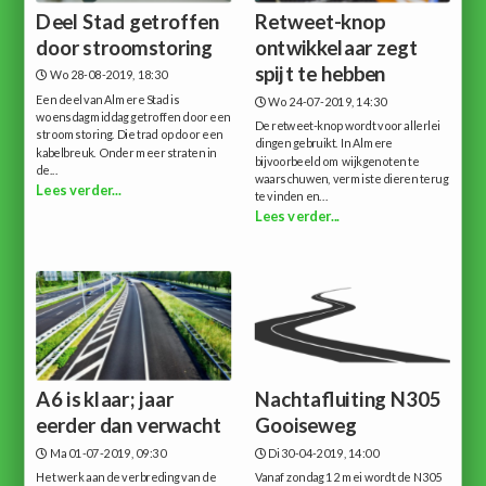
Deel Stad getroffen
Retweet-knop
door stroomstoring
ontwikkelaar zegt
spijt te hebben
Wo 28-08-2019, 18:30
Een deel van Almere Stad is
Wo 24-07-2019, 14:30
woensdagmiddag getroffen door een
De retweet-knop wordt voor allerlei
stroomstoring. Die trad op door een
dingen gebruikt. In Almere
kabelbreuk. Onder meer straten in
bijvoorbeeld om wijkgenoten te
de...
waarschuwen, vermiste dieren terug
Lees verder...
te vinden en...
Lees verder...
A6 is klaar; jaar
Nachtafluiting N305
eerder dan verwacht
Gooiseweg
Ma 01-07-2019, 09:30
Di 30-04-2019, 14:00
Het werk aan de verbreding van de
Vanaf zondag 12 mei wordt de N305