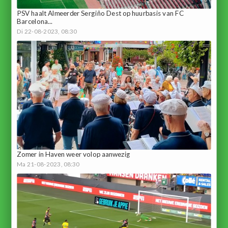
PSV haalt Almeerder Sergiño Dest op huurbasis van FC
Barcelona...
Di 22-08-2023, 08:30
Zomer in Haven weer volop aanwezig
Ma 21-08-2023, 08:30