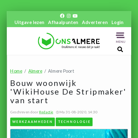
Uitgave lezen
Afhaalpunten
Adverteren
Login
MENU
Home
Almere
Almere Poort
Bouw woonwijk
'WikiHouse De Stripmaker'
van start
Geschreven door
Redactie
Ma 31-08-2020, 14:30
WERKZAAMHEDEN
TECHNOLOGIE