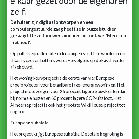
elkaar gezet door de eigenaren
zelf.
De huizen zijn digitaal ontworpen en een
computergestuurde zaag heeft ze in puzzelstukken
gezaagd. De zelfbouwers noemen het ook wel 'Meccano
met hout'.
Op pallets zijn alle onderdelen aangeleverd. Die worden nu in
elkaar gezet en het huis wordt vervolgens op de kavel verder
afgebouwd.
Het woningbouwproject is de eerste van vier Europese
proefprojecten voor betaalbare lage- energiewoningen. Het
project moet zorgen voor 25 procent lagere bouwkosten dan
bij normale huizen en 60 procent lagere CO2-uitstoot. Het
Almeerse project is ook het grootste WikiHouse-project tot
nog toe.
Europese subsidie
Het project krijgt Europese subsidie. De totale begroting is