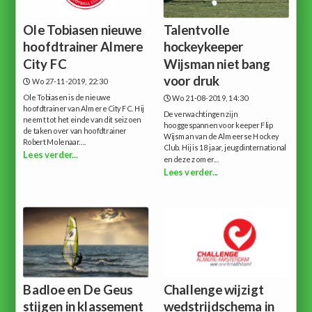
Ole Tobiasen nieuwe
Talentvolle
hoofdtrainer Almere
hockeykeeper
City FC
Wijsman niet bang
voor druk
Wo 27-11-2019, 22:30
Ole Tobiasen is de nieuwe
Wo 21-08-2019, 14:30
hoofdtrainer van Almere City FC. Hij
De verwachtingen zijn
neemt tot het einde van dit seizoen
hooggespannen voor keeper Flip
de taken over van hoofdtrainer
Wijsman van de Almeerse Hockey
Robert Molenaar....
Club. Hij is 18 jaar, jeugdinternational
Lees verder...
en deze zomer...
Lees verder...
Badloe en De Geus
Challenge wijzigt
stijgen in klassement
wedstrijdschema in