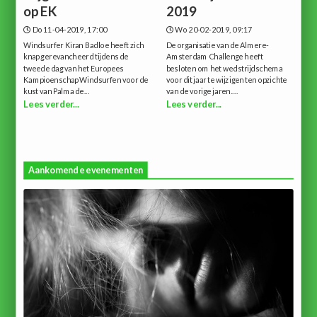
op EK
2019
Do 11-04-2019, 17:00
Wo 20-02-2019, 09:17
Windsurfer Kiran Badloe heeft zich
De organisatie van de Almere-
knap gerevancheerd tijdens de
Amsterdam Challenge heeft
tweede dag van het Europees
besloten om het wedstrijdschema
Kampioenschap Windsurfen voor de
voor dit jaar te wijzigen ten opzichte
kust van Palma de...
van de vorige jaren....
Lees verder...
Lees verder...
Aankomende evenementen