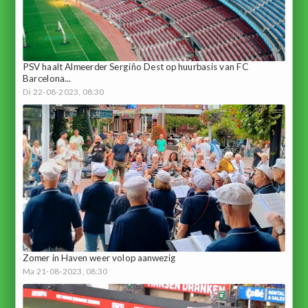
PSV haalt Almeerder Sergiño Dest op huurbasis van FC
Barcelona...
Di 22-08-2023, 08:30
Zomer in Haven weer volop aanwezig
Ma 21-08-2023, 08:30