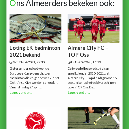
O
ns Almeerders bekeken ook:
Loting EK badminton
Almere City FC –
2021 bekend
TOP Oss
Wo 21-04-2021, 22:30
Di 15-09-2020, 17:30
Gisteren is er geloot voor de
De tweede thuiswedstrijd van
Europese Kampioenschappen
speelkalender 2020-2021 ziet
badminton die volgende week in het
Almere City FC op dinsdagavond 15
Oekraïnse Kiev worden gehouden.
september op het veld verschijnen
Vanaf dinsdag 27 april...
tegen TOP Oss.De...
Lees verder...
Lees verder...