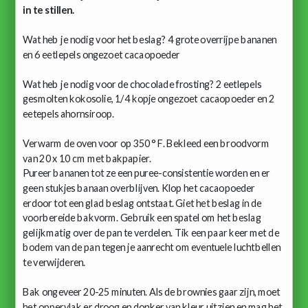
in te stillen.
Wat heb je nodig voor het beslag? 4 grote overrijpe bananen
en 6 eetlepels ongezoet cacaopoeder
Wat heb je nodig voor de chocolade frosting? 2 eetlepels
gesmolten kokosolie, 1/4 kopje ongezoet cacaopoeder en 2
eetepels ahornsiroop.
Verwarm de oven voor op 350 ° F. Bekleed een broodvorm
van 20 x 10 cm met bakpapier.
Pureer bananen tot ze een puree-consistentie worden en er
geen stukjes banaan overblijven. Klop het cacaopoeder
erdoor tot een glad beslag ontstaat. Giet het beslag in de
voorbereide bakvorm. Gebruik een spatel om het beslag
gelijkmatig over de pan te verdelen. Tik een paar keer met de
bodem van de pan tegen je aanrecht om eventuele luchtbellen
te verwijderen.
Bak ongeveer 20-25 minuten. Als de brownies gaar zijn, moet
het oppervlak er droog en donker van kleur uitzien en mag het