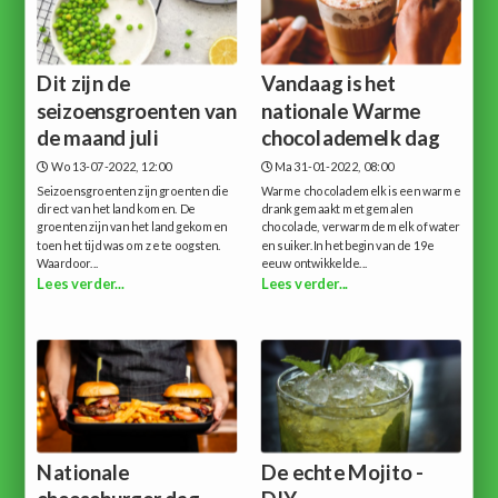
Dit zijn de
Vandaag is het
seizoensgroenten van
nationale Warme
de maand juli
chocolademelk dag
Wo 13-07-2022, 12:00
Ma 31-01-2022, 08:00
Seizoensgroenten zijn groenten die
Warme chocolademelk is een warme
direct van het land komen. De
drank gemaakt met gemalen
groenten zijn van het land gekomen
chocolade, verwarmde melk of water
toen het tijd was om ze te oogsten.
en suiker.In het begin van de 19e
Waardoor...
eeuw ontwikkelde...
Lees verder...
Lees verder...
Nationale
De echte Mojito -