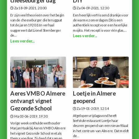
cheeseburger dag
DIY
Za 18-09-2021, 20:00
Za 04-09-2021, 12:30
Er zijn veel theorieën over het begin
Een heerlijk verfrissend drankje voor
van de cheeseburger die teruggaat
de warme zomerdagen.Dit is een
tot de jaren 1920.Eén verhaal
authentiek recept voor een heerlijke
suggereert dat Lionel Sternberger
mojito. Het recept is voor één glas,...
de...
Lees verder...
Lees verder...
Aeres VMBO Almere
Loetje in Almere
ontvangt vignet
geopend
Gezonde School
Za 19-01-2019, 12:14
Afgelopen vrijdagavond heeft
Ma 03-06-2019, 19:30
biefstukrestaurant Loetje haar
Vorige week onthulde wethouder
deuren geopend van een nieuw filiaal
Marjan Haak bij Aeres VMBO Almere
in het centrum van Almere. Dat meldt
het vignet Gezonde School met als
de...
thema voeding. Zij deed dat samen