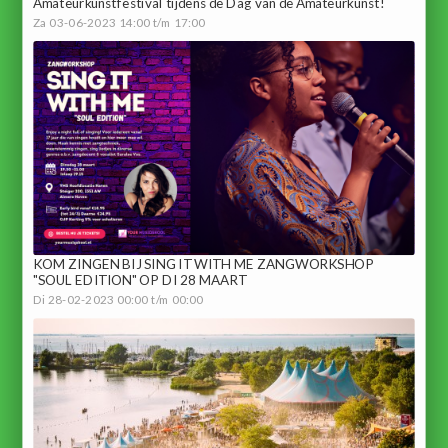
Amateurkunstfestival tijdens de Dag van de Amateurkunst!
Za 03-06-2023 14:00 t/m 17:00
KOM ZINGEN BIJ SING IT WITH ME ZANGWORKSHOP
"SOUL EDITION" OP DI 28 MAART
Di 28-02-2023 00:00 t/m 00:00