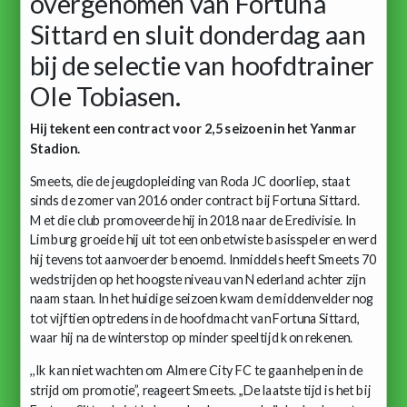
overgenomen van Fortuna
Sittard en sluit donderdag aan
bij de selectie van hoofdtrainer
Ole Tobiasen.
Hij tekent een contract voor 2,5 seizoen in het Yanmar
Stadion.
Smeets, die de jeugdopleiding van Roda JC doorliep, staat
sinds de zomer van 2016 onder contract bij Fortuna Sittard.
Met die club promoveerde hij in 2018 naar de Eredivisie. In
Limburg groeide hij uit tot een onbetwiste basisspeler en werd
hij tevens tot aanvoerder benoemd. Inmiddels heeft Smeets 70
wedstrijden op het hoogste niveau van Nederland achter zijn
naam staan. In het huidige seizoen kwam de middenvelder nog
tot vijftien optredens in de hoofdmacht van Fortuna Sittard,
waar hij na de winterstop op minder speeltijd kon rekenen.
,,Ik kan niet wachten om Almere City FC te gaan helpen in de
strijd om promotie”, reageert Smeets. ,,De laatste tijd is het bij