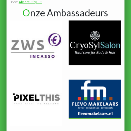
Bron:
Almere City FC
O
nze Ambassadeurs