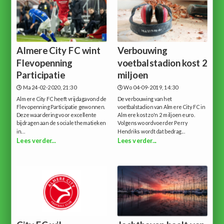
Almere City FC wint
Verbouwing
Flevopenning
voetbalstadion kost 2
Participatie
miljoen
Ma 24-02-2020, 21:30
Wo 04-09-2019, 14:30
Almere City FC heeft vrijdagavond de
De verbouwing van het
Flevopenning Participatie gewonnen.
voetbalstadion van Almere City FC in
Deze waardering voor excellente
Almere kost zo'n 2 miljoen euro.
bijdragen aan de sociale thematieken
Volgens woordvoerder Perry
in...
Hendriks wordt dat bedrag...
Lees verder...
Lees verder...