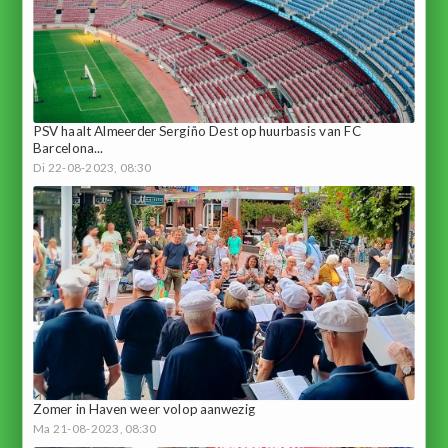
PSV haalt Almeerder Sergiño Dest op huurbasis van FC
Barcelona...
Di 22-08-2023, 08:30
Zomer in Haven weer volop aanwezig
Ma 21-08-2023, 08:30