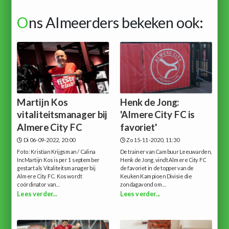
O
ns Almeerders bekeken ook:
Martijn Kos
Henk de Jong:
vitaliteitsmanager bij
'Almere City FC is
Almere City FC
favoriet'
Di 06-09-2022, 20:00
Zo 15-11-2020, 11:30
Foto: Kristian Krijgsman / Calina
De trainer van Cambuur Leeuwarden,
IncMartijn Kos is per 1 september
Henk de Jong, vindt Almere City FC
gestart als Vitaliteitsmanager bij
de favoriet in de topper van de
Almere City FC. Kos wordt
Keuken Kampioen Divisie die
coördinator van...
zondagavond om...
Lees verder...
Lees verder...