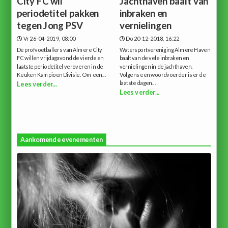
City FC wil
Jachthaven baalt van
periodetitel pakken
inbraken en
tegen Jong PSV
vernielingen
Vr 26-04-2019, 08:00
Do 20-12-2018, 16:22
De profvoetballers van Almere City
Watersportvereniging Almere Haven
FC willen vrijdagavond de vierde en
baalt van de vele inbraken en
laatste periodetitel veroveren in de
vernielingen in de jachthaven.
Keuken Kampioen Divisie. Om een...
Volgens een woordvoerder is er de
laatste dagen...
Lees verder...
Lees verder...
Aankomende evenementen