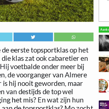
Aank
e de eerste topsportklas op het
die klas zat ook cabaretier en
Hij voetbalde onder meer bij
n, de voorganger van Almere
r is hij nooit geworden, maar
n van destijds de top wel
ging het mis? En wat zijn hun
 aan de topsportklas? Mo zocht