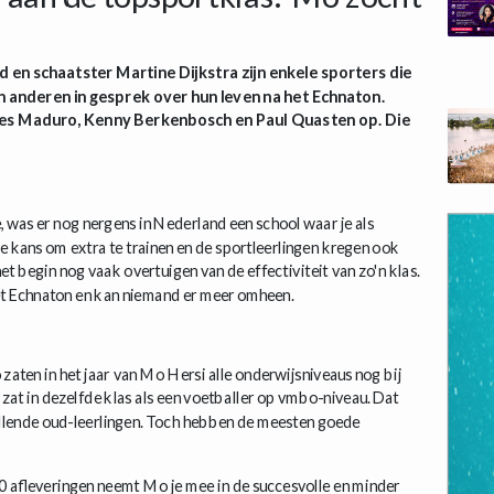
d en schaatster Martine Dijkstra zijn enkele sporters die
en anderen in gesprek over hun leven na het Echnaton.
ges Maduro, Kenny Berkenbosch en Paul Quasten op. Die
was er nog nergens in Nederland een school waar je als
 kans om extra te trainen en de sportleerlingen kregen ook
 begin nog vaak overtuigen van de effectiviteit van zo'n klas.
het Echnaton en kan niemand er meer omheen.
Zo zaten in het jaar van Mo Hersi alle onderwijsniveaus nog bij
, zat in dezelfde klas als een voetballer op vmbo-niveau. Dat
hillende oud-leerlingen. Toch hebben de meesten goede
10 afleveringen neemt Mo je mee in de succesvolle en minder