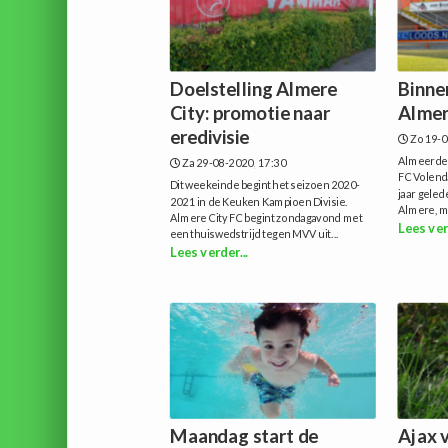
Doelstelling Almere
Binne
City: promotie naar
Almer
eredivisie
Zo 19-0
Almeerder
Za 29-08-2020, 17:30
FC Volend
Dit weekeinde begint het seizoen 2020-
jaar geled
2021 in de Keuken Kampioen Divisie.
Almere, m
Almere City FC begint zondagavond met
Lees ver
een thuiswedstrijd tegen MVV uit...
Lees verder...
Maandag start de
Ajax 