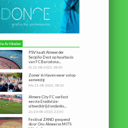
te Artikelen
PSV haalt Almeerder
Sergiño Dest op huurbasis
van FC Barcelona...
Di 22-08-2023, 08:30
Zomer in Haven weer volop
aanwezig
Ma 21-08-2023, 08:30
Almere City FC verliest
eerste Eredivisie-
uitwedstrijd ondanks...
Zo 20-08-2023, 22:30
Festival ZAND geopend
door Ons Almeerse MITS