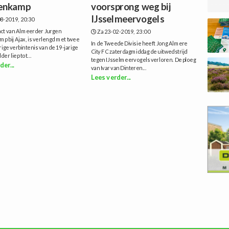
enkamp
voorsprong weg bij
IJsselmeervogels
8-2019, 20:30
act van Almeerder Jurgen
Za 23-02-2019, 23:00
p bij Ajax, is verlengd met twee
In de Tweede Divisie heeft Jong Almere
orige verbintenis van de 19-jarige
City FC zaterdagmiddag de uitwedstrijd
er liep tot...
tegen IJsselmeervogels verloren. De ploeg
der...
van Ivar van Dinteren...
Lees verder...