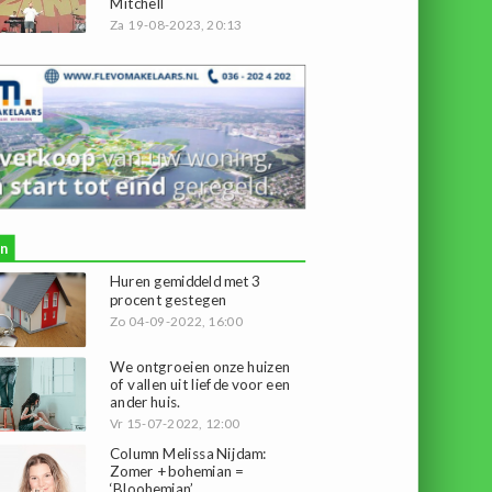
Mitchell
Za 19-08-2023, 20:13
n
Huren gemiddeld met 3
procent gestegen
Zo 04-09-2022, 16:00
We ontgroeien onze huizen
of vallen uit liefde voor een
ander huis.
Vr 15-07-2022, 12:00
Column Melissa Nijdam:
Zomer + bohemian =
‘Bloohemian’