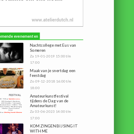
omende evenementen
Nachtcollege met Eus van
Someren
Za 19-01-2019 15:00 t/m
17:00
Maak van je snertdag een
feestdag
Zo 09-12-2018 16:00 t/m
18:00
Amateurkunstfestival
tijdens de Dag van de
Amateurkunst!
Za 03-06-2023 14:00 t/m
17:00
KOM ZINGEN BIJ SING IT
WITH ME