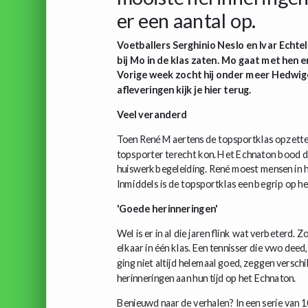
er een aantal op.
Voetballers Serghinio Neslo en Ivar Echtel
bij Mo in de klas zaten. Mo gaat met hen 
Vorige week zocht hij onder meer Hedwi
afleveringen kijk je hier terug.
Veel veranderd
Toen René Maertens de topsportklas opzette, 
topsporter terecht kon. Het Echnaton bood de
huiswerkbegeleiding. René moest mensen in het
Inmiddels is de topsportklas een begrip op 
'Goede herinneringen'
Wel is er in al die jaren flink wat verbeterd. 
elkaar in één klas. Een tennisser die vwo deed
ging niet altijd helemaal goed, zeggen versc
herinneringen aan hun tijd op het Echnaton.
Benieuwd naar de verhalen? In een serie van 