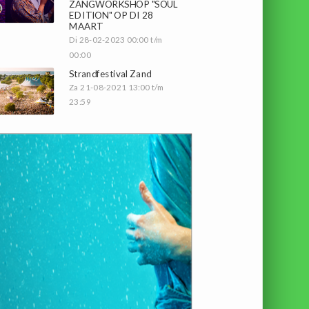
ZANGWORKSHOP "SOUL
EDITION" OP DI 28
MAART
Di 28-02-2023 00:00 t/m
00:00
Strandfestival Zand
Za 21-08-2021 13:00 t/m
23:59