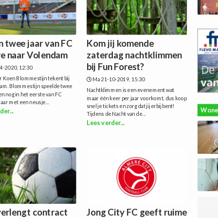
n twee jaar van FC
Kom jij komende
e naar Volendam
zaterdag nachtklimmen
bij Fun Forest?
4-2020, 12:30
 Koen Blommestijn tekent bij
Ma 21-10-2019, 15:30
am. Blommestijn speelde twee
Nachtklimmen is een evenement wat
en nog in het eerste van FC
maar één keer per jaar voorkomt, dus koop
aar met een neusje...
snel je tickets en zorg dat jij erbij bent!
Wone
der...
Tijdens de Nacht van de...
Lees verder...
verlengt contract
Jong City FC geeft ruime