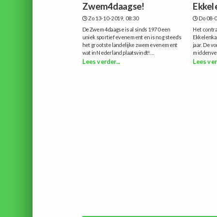
Zwem4daagse!
Ekkel
Zo 13-10-2019, 08:30
Do 08-0
De Zwem4daagse is al sinds 1970 een
Het contr
uniek sportief evenement en is nog steeds
Ekkelenkam
het grootste landelijke zwemevenement
jaar. De v
wat in Nederland plaatsvindt!...
middenveld
Lees verder...
Lees ver