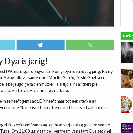
Aank
Dya is jarig!
feest! Want singer-songwriter Romy Dya is vandaag jarig. Romy
r Away” die ze samen met Martin Garrix, David Guetta en
ilijke jeugd gehad en muziek is altijd al haar therapie
haal te vertellen. Haar muziek raakt je.
e mee heeft gemaakt. Dit heeft haar tot een sterke en
eel mogelijk mensen te inspireren met haar verhaal en haar
emgeluid genieten! Vandaag, op haar verjaardag gaat ze samen
Tube. Om 21:00 uur gaat de livestream van start. Dus zet snel