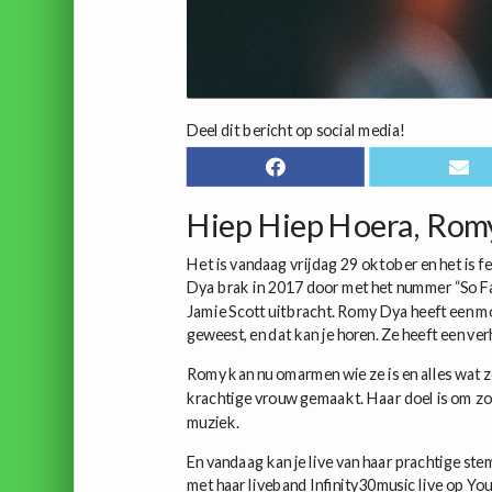
Deel dit bericht op social media!
Hiep Hiep Hoera, Romy 
Het is vandaag vrijdag 29 oktober en het is 
Dya brak in 2017 door met het nummer “So Fa
Jamie Scott uitbracht. Romy Dya heeft een moe
geweest, en dat kan je horen. Ze heeft een ver
Romy kan nu omarmen wie ze is en alles wat z
krachtige vrouw gemaakt. Haar doel is om zov
muziek.
En vandaag kan je live van haar prachtige st
met haar liveband Infinity30music live op You