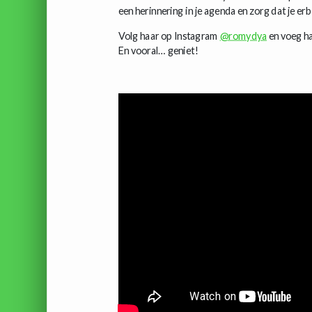
een herinnering in je agenda en zorg dat je er
Volg haar op Instagram
@romydya
en voeg h
En vooral… geniet!