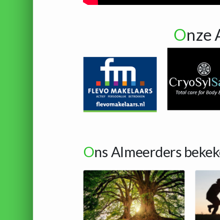
O
nze 
O
ns Almeerders bekek