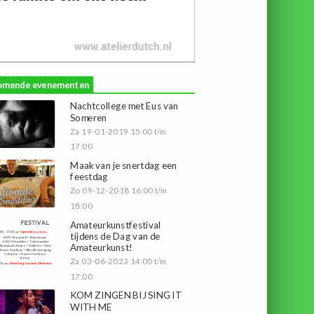
omende evenementen
Nachtcollege met Eus van
Someren
Za 19-01-2019 15:00 t/m
17:00
Maak van je snertdag een
feestdag
Zo 09-12-2018 16:00 t/m
18:00
Amateurkunstfestival
tijdens de Dag van de
Amateurkunst!
Za 03-06-2023 14:00 t/m
17:00
KOM ZINGEN BIJ SING IT
WITH ME