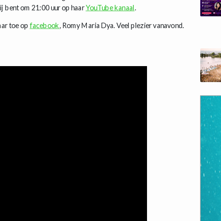
bij bent om 21:00 uur op haar
YouTube kanaal
.
aar toe op
facebook
, Romy Maria Dya. Veel plezier vanavond.