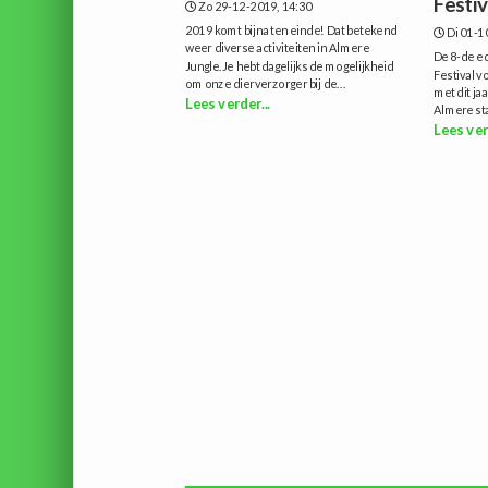
Festiv
Zo 29-12-2019, 14:30
2019 komt bijna ten einde! Dat betekend
Di 01-1
weer diverse activiteiten in Almere
De 8-de ed
Jungle.Je hebt dagelijks de mogelijkheid
Festival v
om onze dierverzorger bij de...
met dit ja
Lees verder...
Almere sta
Lees ver