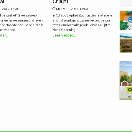
al´
Cruijff
0-2019, 13:30
Ma 19-11-2018, 11:00
itie van het ‘Groentesoep
In Café op 2 op het Stadhuisplein in Almere
oor een groen en gezond leven’
is vanaf zondagmiddag een expositie van
ar op Noordeinde Skere Klere in
foto’s van voetballegende Johan Cruijff te
at voor de...
zien.De opening...
der...
Lees verder...