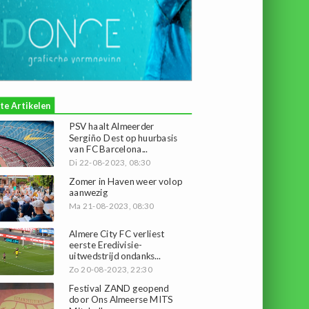
te Artikelen
PSV haalt Almeerder
Sergiño Dest op huurbasis
van FC Barcelona...
Di 22-08-2023, 08:30
Zomer in Haven weer volop
aanwezig
Ma 21-08-2023, 08:30
Almere City FC verliest
eerste Eredivisie-
uitwedstrijd ondanks...
Zo 20-08-2023, 22:30
Festival ZAND geopend
door Ons Almeerse MITS