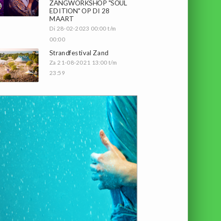
ZANGWORKSHOP "SOUL
EDITION" OP DI 28
MAART
Di 28-02-2023 00:00 t/m
00:00
Strandfestival Zand
Za 21-08-2021 13:00 t/m
23:59