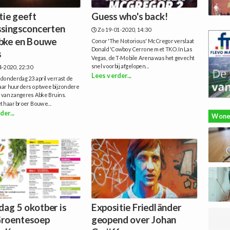
tie geeft
Guess who's back!
ssingsconcerten
Zo 19-01-2020, 14:30
bke en Bouwe
Conor 'The Notorious' McCregor verslaat
Donald 'Cowboy Cerrone met TKO.In Las
s
Vegas, de T-Mobile Arena was het gevecht
snel voorbij afgelopen...
4-2020, 22:30
Lees verder...
onderdag 23 april verrast de
haar huurders op twee bijzondere
 van zangeres Abke Bruins.
 haar broer Bouwe...
der...
Wone
dag 5 okotber is
Expositie Friedländer
Groentesoep
geopend over Johan