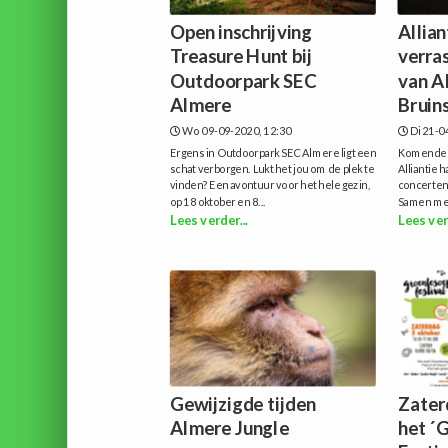
Open inschrijving
Allian
Treasure Hunt bij
verra
Outdoorpark SEC
van A
Almere
Bruin
Wo 09-09-2020, 12:30
Di 21-0
Ergens in Outdoorpark SEC Almere ligt een
Komende d
schat verborgen. Lukt het jou om de plek te
Alliantie 
vinden? Een avontuur voor het hele gezin,
concerten
op 18 oktober en 8...
Samen met
Lees verder...
Lees ver
Gewijzigde tijden
Zater
Almere Jungle
het ´