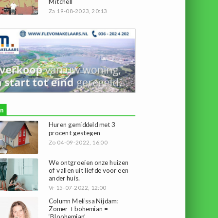
Mitchell
Za 19-08-2023, 20:13
n
Huren gemiddeld met 3
procent gestegen
Zo 04-09-2022, 16:00
We ontgroeien onze huizen
of vallen uit liefde voor een
ander huis.
Vr 15-07-2022, 12:00
Column Melissa Nijdam:
Zomer + bohemian =
‘Bloohemian’