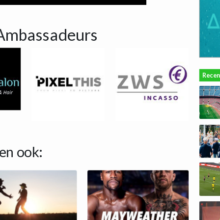
Ambassadeurs
Recen
en ook: