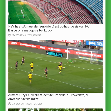
PSV haalt Almeerder Sergiño Dest op huurbasis van FC
Barcelona met optie tot koop
Di 22-08-2023, 08:30
Almere City FC verliest eerste Eredivisie-uitwedstrijd
ondanks sterke inzet
Zo 20-08-2023, 22:30