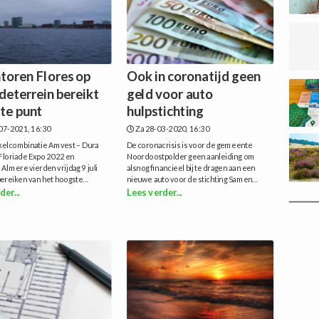
oren Flores op
Ook in coronatijd geen
deterrein bereikt
geld voor auto
te punt
hulpstichting
07-2021, 16:30
Za 28-03-2020, 16:30
kelcombinatie Amvest – Dura
De coronacrisis is voor de gemeente
Floriade Expo 2022 en
Noordoostpolder geen aanleiding om
lmere vierden vrijdag 9 juli
alsnog financieel bij te dragen aan een
ereiken van het hoogste...
nieuwe auto voor de stichting Samen...
der...
Lees verder...