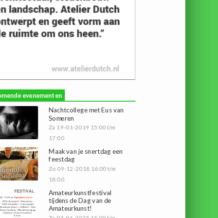
omende evenementen
Nachtcollege met Eus van
Someren
Za 19-01-2019 15:00 t/m
17:00
Maak van je snertdag een
feestdag
Zo 09-12-2018 16:00 t/m
18:00
Amateurkunstfestival
tijdens de Dag van de
Amateurkunst!
Za 03-06-2023 14:00 t/m