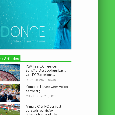
te Artikelen
PSV haalt Almeerder
Sergiño Dest op huurbasis
van FC Barcelona...
Di 22-08-2023, 08:30
Zomer in Haven weer volop
aanwezig
Ma 21-08-2023, 08:30
Almere City FC verliest
eerste Eredivisie-
uitwedstrijd ondanks...