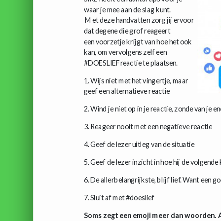
waar je mee aan de slag kunt.
Met deze handvatten zorg jij ervoor
dat degene die grof reageert
een voorzetje krijgt van hoe het ook
kan, om vervolgens zelf een
#DOESLIEFreactie te plaatsen.
1. Wijs niet met het vingertje, maar
geef een alternatieve reactie
2. Wind je niet op in je reactie, zonde van je e
3. Reageer nooit met een negatieve reactie
4. Geef de lezer uitleg van de situatie
5. Geef de lezer inzicht in hoe hij de volgende
6. De allerbelangrijkste, blijf lief. Want een
7. Sluit af met #doeslief
Soms zegt een emoji meer dan woorden. A