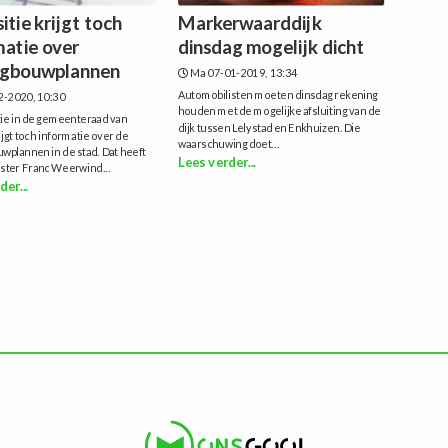
tie krijgt toch
Markerwaarddijk
matie over
dinsdag mogelijk dicht
gbouwplannen
Ma 07-01-2019, 13:34
Automobilisten moeten dinsdag rekening
2-2020, 10:30
houden met de mogelijke afsluiting van de
tie in de gemeenteraad van
dijk tussen Lelystad en Enkhuizen. Die
jgt toch informatie over de
waarschuwing doet...
wplannen in de stad. Dat heeft
Lees verder...
ter Franc Weerwind...
der...