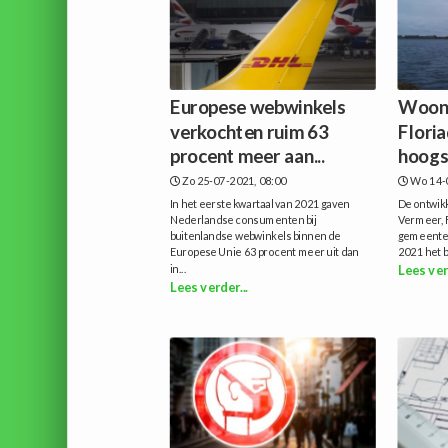
Europese webwinkels
Woont
verkochten ruim 63
Floria
procent meer aan...
hoogs
Zo 25-07-2021, 08:00
Wo 14-
In het eerste kwartaal van 2021 gaven
De ontwik
Nederlandse consumenten bij
Vermeer, 
buitenlandse webwinkels binnen de
gemeente A
Europese Unie 63 procent meer uit dan
2021 het b
in...
Lees ver
Lees verder...