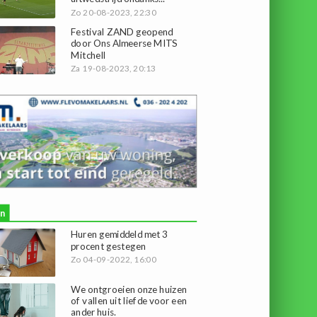
Zo 20-08-2023, 22:30
Festival ZAND geopend
door Ons Almeerse MITS
Mitchell
Za 19-08-2023, 20:13
n
Huren gemiddeld met 3
procent gestegen
Zo 04-09-2022, 16:00
We ontgroeien onze huizen
of vallen uit liefde voor een
ander huis.