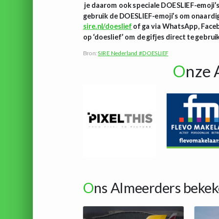
je daarom ook speciale DOESLIEF-emoji’s 
gebruik de DOESLIEF-emoji’s om onaardig 
sire.nl/doeslief
of ga via WhatsApp, Faceb
op ‘doeslief’ om de gifjes direct te gebrui
Bron:
SIRE Nederland #DOESLIEF
O
nze 
O
ns Almeerders bekek