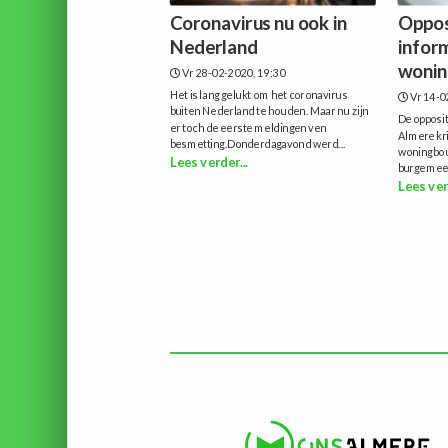
Coronavirus nu ook in
Opposi
Nederland
infor
wonin
Vr 28-02-2020, 19:30
Het is lang gelukt om het coronavirus
Vr 14-0
buiten Nederland te houden. Maar nu zijn
De opposi
er toch de eerste meldingen ven
Almere kri
besmetting.Donderdagavond werd...
woningbou
Lees verder...
burgemees
Lees ver