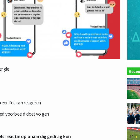
nergie
Recen
 keer lief kan reageren
 goed voorbeeld doet volgen
ls reactie op onaardig gedrag kun