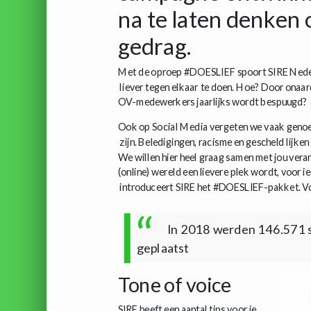
na te laten denken 
gedrag.
Met de oproep #DOESLIEF spoort SIRE Nede
liever tegen elkaar te doen. Hoe? Door onaardi
OV-medewerkers jaarlijks wordt bespuugd?
Ook op Social Media vergeten we vaak genoeg
zijn. Beledigingen, racisme en gescheld lijk
We willen hier heel graag samen met jou vera
(online) wereld een lievere plek wordt, voor 
introduceert SIRE het #DOESLIEF-pakket. Voo
In 2018 werden 146.571 
geplaatst
Tone of voice
SIRE heeft een aantal tips voor je