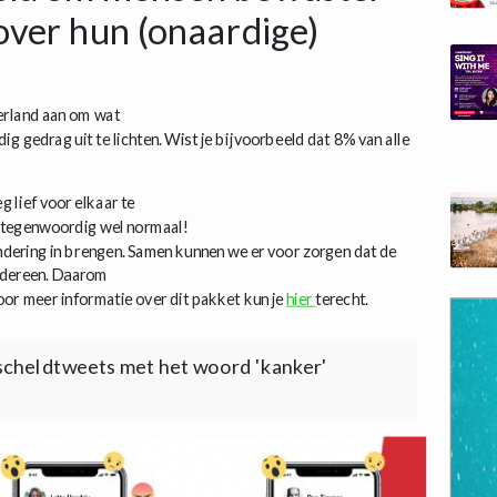
over hun (onaardige)
rland aan om wat
g gedrag uit te lichten. Wist je bijvoorbeeld dat 8% van alle
 lief voor elkaar te
en tegenwoordig wel normaal!
ndering in brengen. Samen kunnen we er voor zorgen dat de
iedereen. Daarom
r meer informatie over dit pakket kun je
hier
terecht.
scheldtweets met het woord 'kanker'