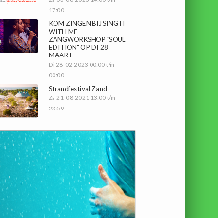
17:00
KOM ZINGEN BIJ SING IT
WITH ME
ZANGWORKSHOP "SOUL
EDITION" OP DI 28
MAART
Di 28-02-2023 00:00 t/m
00:00
Strandfestival Zand
Za 21-08-2021 13:00 t/m
23:59