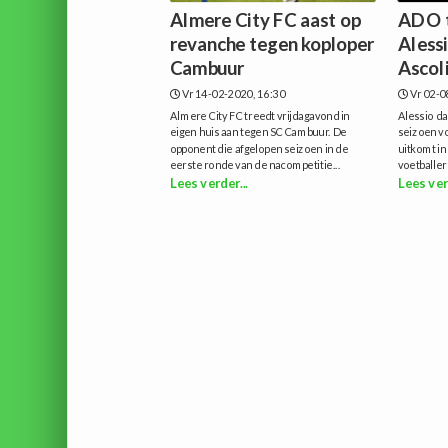
Almere City FC aast op
ADO t
revanche tegen koploper
Aless
Cambuur
Ascol
Vr 14-02-2020, 16:30
Vr 02-0
Almere City FC treedt vrijdagavond in
Alessio d
eigen huis aan tegen SC Cambuur. De
seizoen vo
opponent die afgelopen seizoen in de
uitkomt in 
eerste ronde van de nacompetitie...
voetballer 
Lees verder...
Lees ver