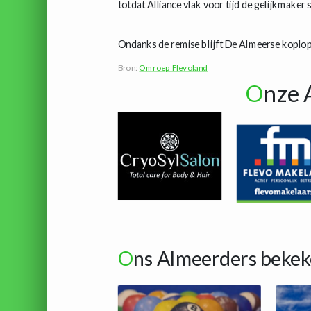
totdat Alliance vlak voor tijd de gelijkmaker
Ondanks de remise blijft De Almeerse koplope
Bron:
Omroep Flevoland
O
nze 
O
ns Almeerders bekek