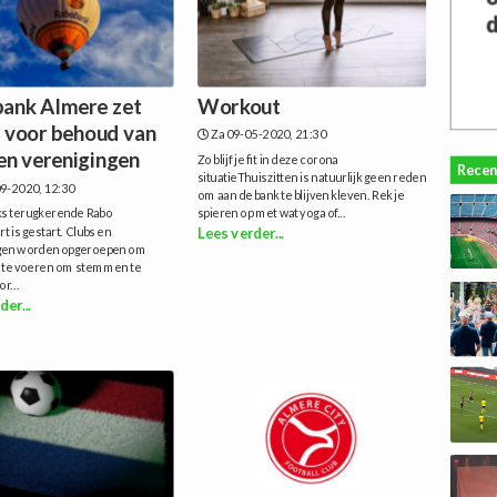
ank Almere zet
Workout
n voor behoud van
Za 09-05-2020, 21:30
 en verenigingen
Zo blijf je fit in deze corona
Recen
situatieThuiszitten is natuurlijk geen reden
9-2020, 12:30
om aan de bank te blijven kleven. Rek je
jks terugkerende Rabo
spieren op met wat yoga of...
t is gestart. Clubs en
Lees verder...
gen worden opgeroepen om
te voeren om stemmen te
r...
der...