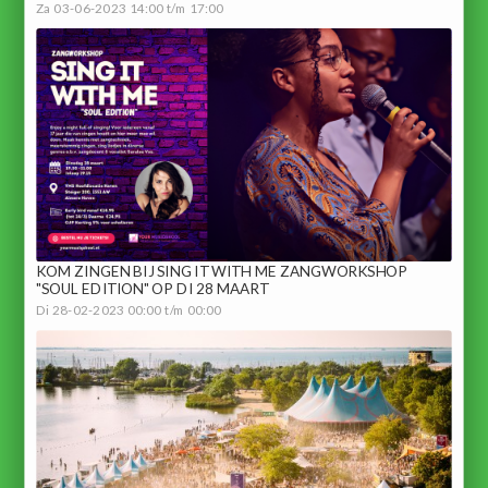
Za 03-06-2023 14:00 t/m 17:00
KOM ZINGEN BIJ SING IT WITH ME ZANGWORKSHOP
"SOUL EDITION" OP DI 28 MAART
Di 28-02-2023 00:00 t/m 00:00