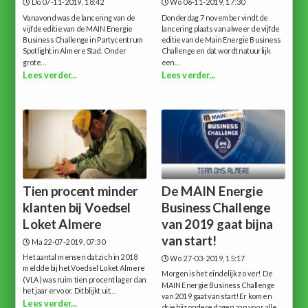
Do 07-11-2019, 18:42
Wo 06-11-2019, 17:30
Vanavond was de lancering van de
Donderdag 7 november vindt de
vijfde editie van de MAIN Energie
lancering plaats van alweer de vijfde
Business Challenge in Partycentrum
editie van de Main Energie Business
Spotlight in Almere Stad. Onder
Challenge en dat wordt natuurlijk
grote...
een...
Lees verder...
Lees verder...
Tien procent minder
De MAIN Energie
klanten bij Voedsel
Business Challenge
Loket Almere
van 2019 gaat bijna
van start!
Ma 22-07-2019, 07:30
Het aantal mensen dat zich in 2018
Wo 27-03-2019, 15:17
meldde bij het Voedsel Loket Almere
Morgen is het eindelijk zo ver! De
(VLA) was ruim tien procent lager dan
MAIN Energie Business Challenge
het jaar ervoor. Dit blijkt uit...
van 2019 gaat van start!Er komen
Lees verder...
drie bijzondere dagen aan voor alle...