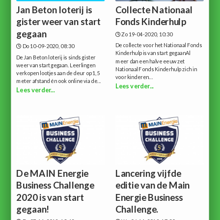
Jan Beton loterij is
Collecte Nationaal
gister weer van start
Fonds Kinderhulp
gegaan
Zo 19-04-2020, 10:30
De collecte voor het Nationaal Fonds
Do 10-09-2020, 08:30
Kinderhulp is van start gegaanAl
De Jan Beton loterij is sinds gister
meer dan een halve eeuw zet
weer van start gegaan. Leerlingen
Nationaal Fonds Kinderhulp zich in
verkopen lootjes aan de deur op 1,5
voor kinderen...
meter afstand én ook online via de...
Lees verder...
Lees verder...
De MAIN Energie
Lancering vijfde
Business Challenge
editie van de Main
2020 is van start
Energie Business
gegaan!
Challenge.