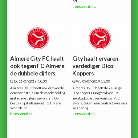
het...
Lees verder...
Almere City FC haalt
City haalt ervaren
ook tegen FC Almere
verdediger Dico
de dubbele cijfers
Koppers
Do 11-07-2019, 10:30
Wo 03-07-2019, 15:30
Almere City FC heeft ook de tweede
Almere City FC heeft de 27-jarige
oefenwedstrijd van de voorbereiding
Dico Koppers aangetrokken. De
met ruime cijfers gewonnen. Op
linksback, die overkomt van PEC
bezoek bij stadsgenoot FC Almere
Zwolle, tekent een contract voor één
scoorde de...
seizoen bij...
Lees verder...
Lees verder...