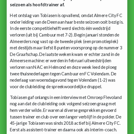
seizoen als hoofdtrainer af.
Het ontslag van Tobiasen is opvallend, omdat Almere City FC
onder leiding van de Deen aan haar beste seizoen ooit bezig is.
In de eerste competitiehelft werd slechts één wedstrijd
verloren (uit bij Cambuur met 7-2). Begin januari stonden de
Almeerders nog vast op de tweede plek (een promotieplek)
met destijds maar liefst 8 punten voorsprong op de nummer 3
De Graafschap. De laatste weken kwam er echter zand in de
Almeerse machine: er werden in februari uitwedstrijden
verloren van NAC en Helmond en deze week leed de ploeg
twee thuisnederlagen tegen Cambuur en FC Volendam. De
nederlaag van woensdagavond tegen Volendam (1-2) was
voor de clubleiding de spreekwoordelijke druppel.
Tobiasen gaf onlangs in een interview met Omroep Flevoland
nog aan dat de clubleiding ook volgend seizoen graag met
hem verder wilde. Er waren al diverse gesprekken gevoerd
tussen trainer en club over een langer verblijf in de polder. De
45-jarige Tobiasen was sinds 2018 actief bij Almere City FC.
Eerst als assistent-trainer en daarna ook als interim-coach.