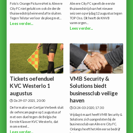
Foto’s Orange PicturesHet is Almere
Almere City FC speelt de eerste
City FC niet gelukt om ook de derde
thuiswedstrijd van het nieuwe
thuiswedstrijd winnend af te sluiten.
seizoen op vrijdag 12 augustus tegen
Tegen Telstar verloor de ploeg met...
TOP Oss. Dit heeft de KNVB
vanmorgen...
Lees verder...
Lees verder...
Tickets oefenduel
VMB Security &
KVC Westerlo 1
Solutions biedt
augustus
businessclub veilige
haven
Do 29-07-2021, 20:00
De formatie van Gertjan Verbeek sluit
Di 24-03-2020, 17:30
de oefencampagne op 1 augustus af
Vrijdag 6 maart heeft VMB Security &
met een duel tegen de Belgische
Solutions zich aangesloten bij de
Eerste Klasser KVC Westerlo, dat
businessclub van Almere City FC.
momenteel...
Onlangs heeft het Almeerse bedrijf
Lees verder...